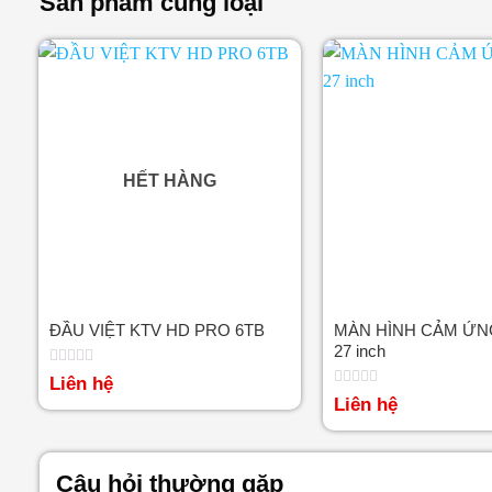
Sản phẩm cùng loại
HẾT HÀNG
ĐẦU VIỆT KTV HD PRO 6TB
MÀN HÌNH CẢM ỨN
27 inch
Được
Liên hệ
xếp
Được
Liên hệ
hạng
xếp
0
hạng
5
0
sao
5
sao
Câu hỏi thường gặp