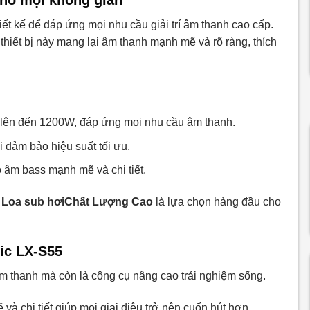
ết kế để đáp ứng mọi nhu cầu giải trí âm thanh cao cấp.
hiết bị này mang lại âm thanh mạnh mẽ và rõ ràng, thích
h lên đến 1200W, đáp ứng mọi nhu cầu âm thanh.
i đảm bảo hiệu suất tối ưu.
o âm bass mạnh mẽ và chi tiết.
 Loa sub hơiChất Lượng Cao
là lựa chọn hàng đầu cho
tic LX-S55
 âm thanh mà còn là công cụ nâng cao trải nghiệm sống.
và chi tiết giúp mọi giai điệu trở nên cuốn hút hơn.