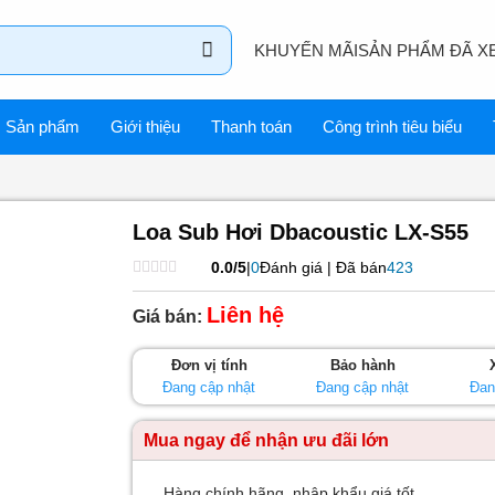
KHUYẾN MÃI
SẢN PHẨM ĐÃ X
Sản phẩm
Giới thiệu
Thanh toán
Công trình tiêu biểu
Loa Sub Hơi Dbacoustic LX-S55
0.0/5
|
0
Đánh giá | Đã bán
423
Được
xếp
Liên hệ
Giá bán:
hạng
0
5
Đơn vị tính
Bảo hành
sao
Đang cập nhật
Đang cập nhật
Đan
Mua ngay để nhận ưu đãi lớn
Hàng chính hãng, nhập khẩu giá tốt