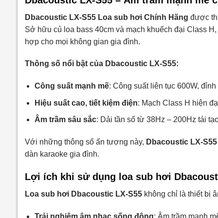
Dbacoustic LX-S55 Loa sub hơi Chính Hãng
được thi
Sở hữu củ loa bass 40cm và mạch khuếch đại Class H, t
hợp cho mọi không gian gia đình.
Thông số nổi bật của Dbacoustic LX-S55:
Công suất mạnh mẽ
: Công suất liên tục 600W, đỉn
Hiệu suất cao, tiết kiệm điện
: Mạch Class H hiện đạ
Âm trầm sâu sắc
: Dải tần số từ 38Hz – 200Hz tái tạ
Với những thông số ấn tượng này,
Dbacoustic LX-S55
dàn karaoke gia đình.
Lợi ích khi sử dụng loa sub hơi Dbacous
Loa sub hơi Dbacoustic LX-S55
không chỉ là thiết bị
Trải nghiệm âm nhạc sống động
: Âm trầm mạnh mẽ 