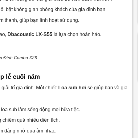
 nổi bật không gian phòng khách của gia đình bạn.
âm thanh, giúp bạn linh hoạt sử dụng.
cao,
Dbacoustic LX-S55
là lựa chọn hoàn hảo.
ia Đình Combo X26
ịp lễ cuối năm
giải trí gia đình. Một chiếc
Loa sub hơi
sẽ giúp bạn và gia
loa sub làm sống động mọi bữa tiệc.
g chiếm quá nhiều diện tích.
iệm đáng nhớ qua âm nhạc.