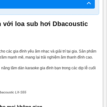
với loa sub hơi Dbacoustic
ho các gia đình yêu âm nhạc và giải trí tại gia. Sản phẩm
m trầm mạnh mẽ, mang lại trải nghiệm âm thanh đỉnh cao.
ể nâng tầm dàn karaoke gia đình bạn trong các dịp lễ cuối
bacoustic LX-S55
ho mọi không gian