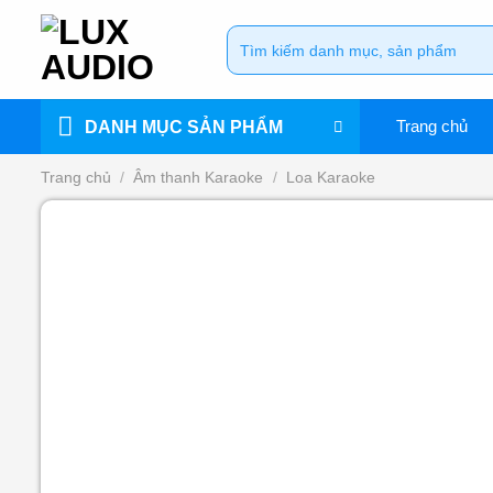
Bỏ
Tìm
qua
kiếm:
nội
dung
Trang chủ
DANH MỤC SẢN PHẨM
Trang chủ
/
Âm thanh Karaoke
/
Loa Karaoke