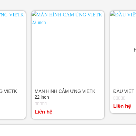
G VIETK
MÀN HÌNH CẢM ỨNG VIETK
ĐẦU VIỆT
22 inch
Được
Liên hệ
xếp
Được
Liên hệ
hạng
xếp
0
hạng
5
0
sao
5
sao