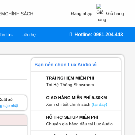
Đăng nhập
Giỏ hàng
EM
CHÍNH SÁCH
Tin tức
Liên hệ
Hotline: 0981.204.443
Bạn nên chọn Lux Audio vì
TRẢI NGHIỆM MIỄN PHÍ
Tại Hệ Thống Showroom
GIAO HÀNG MIỄN PHÍ 5-30KM
Xuất xứ
Xem chi tiết chính sách
(tại đây)
g cập nhật
HỖ TRỢ SETUP MIỄN PHÍ
Chuyên gia hàng đầu tại Lux Audio