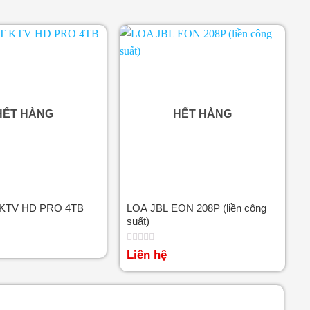
HẾT HÀNG
HẾT HÀNG
 KTV HD PRO 4TB
LOA JBL EON 208P (liền công
suất)
Được
Liên hệ
xếp
hạng
0
5
sao