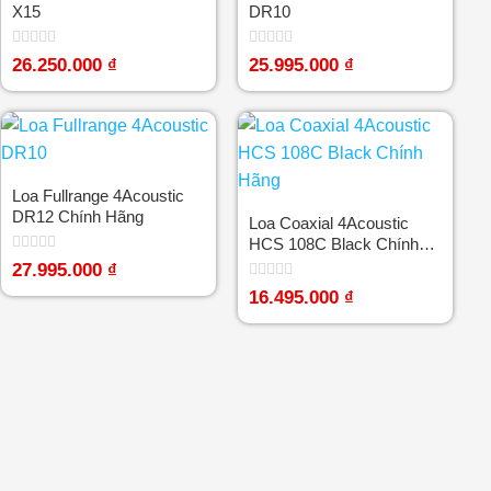
X15
DR10
Được
Được
26.250.000
₫
25.995.000
₫
xếp
xếp
hạng
hạng
0
0
5
5
sao
sao
Loa Fullrange 4Acoustic
DR12 Chính Hãng
Loa Coaxial 4Acoustic
HCS 108C Black Chính
Hãng
Được
27.995.000
₫
xếp
Được
hạng
16.495.000
₫
xếp
0
hạng
5
0
sao
5
sao