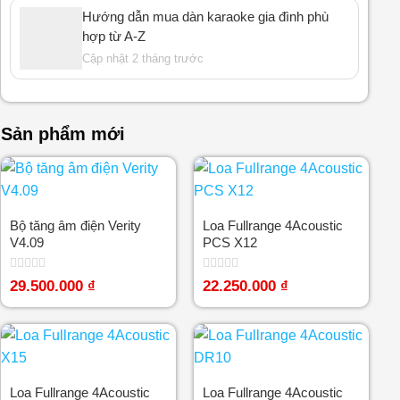
Hướng dẫn mua dàn karaoke gia đình phù
hợp từ A-Z
Cập nhật 2 tháng trước
Sản phẩm mới
Bộ tăng âm điện Verity
Loa Fullrange 4Acoustic
V4.09
PCS X12
Được
Được
29.500.000
₫
22.250.000
₫
xếp
xếp
hạng
hạng
0
0
5
5
sao
sao
Loa Fullrange 4Acoustic
Loa Fullrange 4Acoustic