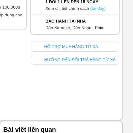
1 ĐỔI 1 LÊN ĐẾN 15 NGÀY
m 100.000đ
Xem chi tiết chính sách
(tại đây)
Áp dụng cho
BẢO HÀNH TẠI NHÀ
Dàn Karaoke, Dàn Nhạc - Phim
HỖ TRỢ MUA HÀNG TỪ XA
HƯỚNG DẪN ĐỔI TRẢ HÀNG TỪ XA
Bài viết liên quan