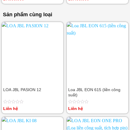
xếp
xếp
hạng
hạng
0
0
Sản phẩm cùng loại
5
5
sao
sao
LOA JBL PASION 12
Loa JBL EON 615 (liền công
suất)
Được
Được
Liên hệ
Liên hệ
xếp
xếp
hạng
hạng
0
0
5
5
sao
sao