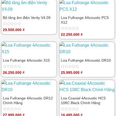
Bộ tăng âm điện Verity V4.09
Loa Fullrange 4Acoustic PCS
X12
Được
29.500.000
₫
xếp
Được
22.250.000
₫
hạng
xếp
0
hạng
5
0
sao
5
sao
Loa Fullrange 4Acoustic X15
Loa Fullrange 4Acoustic DR10
Được
Được
26.250.000
₫
25.995.000
₫
xếp
xếp
hạng
hạng
0
0
5
5
sao
sao
Loa Fullrange 4Acoustic DR12
Loa Coaxial 4Acoustic HCS
Chính Hãng
108C Black Chính Hãng
Được
Được
27.995.000
₫
16.495.000
₫