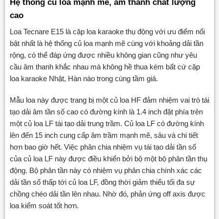
Hệ thống củ loa mạnh mẽ, âm thanh chất lượng
cao
Loa Tecnare E15 là cặp loa karaoke thụ động với ưu điểm nổi
bật nhất là hệ thống củ loa mạnh mẽ cùng với khoảng dải tần
rộng, có thể đáp ứng được nhiều không gian cũng như yêu
cầu âm thanh khắc nhau mà không hề thua kém bất cứ cặp
loa karaoke Nhật, Hàn nào trong cùng tầm giá.
Mẫu loa này được trang bị một củ loa HF đảm nhiệm vai trò tái
tạo dải âm tần số cao có đường kính là 1.4 inch đặt phía trên
một củ loa LF tái tạo dải trung trầm. Củ loa LF có đường kính
lên đến 15 inch cung cấp âm trầm mạnh mẽ, sâu và chi tiết
hơn bao giờ hết. Việc phân chia nhiệm vụ tái tạo dải tần số
của củ loa LF này được điều khiển bởi bộ một bộ phân tần thụ
động. Bộ phân tần này có nhiệm vụ phân chia chính xác các
dải tần số thấp tới củ loa LF, đồng thời giảm thiểu tối đa sự
chồng chéo dải tần lên nhau. Nhờ đó, phản ứng off axis được
loa kiểm soát tốt hơn.