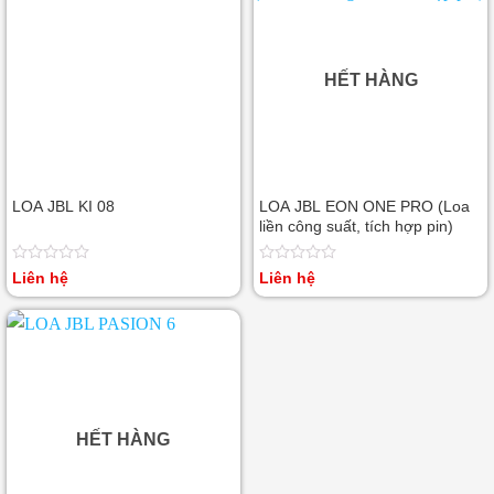
HẾT HÀNG
LOA JBL KI 08
LOA JBL EON ONE PRO (Loa
liền công suất, tích hợp pin)
Được
Được
Liên hệ
Liên hệ
xếp
xếp
hạng
hạng
0
0
5
5
sao
sao
HẾT HÀNG