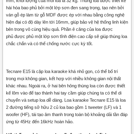
mm, khối lượng của mỗi loa là 32 kg. Thùng loa được thiết kế
hài hòa bao phủ bởi một lớp sơn đen sang trọng, tạo nên bởi
ván gỗ ép làm từ gỗ MDF được ép với nhau bằng công nghệ
hiện đại có độ dày lên tới 16mm, giúp bảo vệ hệ thống linh kiện
bên trong vô cùng hiệu quả. Phần ê căng của loa được
phủ được phủ một lớp sơn tĩnh điện cao cấp sẽ giúp thùng loa
chắc chắn và có thể chống nước cực kỳ tốt.
Tecnare E15 là cặp loa karaoke khá nhỏ gọn, có thể bố trí
trong mọi không gian, kết hợp với nhiều không gian nội thất
khác nhau. Ngoài ra, ở hai bên hông thùng loa còn được thiết
kế lõm vào để tạo thành hai tay cầm giúp chúng ta có thể di
chuyển và setup loa dễ dàng. Loa karaoke Tecnare E15 là loa
2 đường tiếng sở hữu 2 củ loa bao gồm 1 tweeter (LF) và 1
woofer (HF), tái tạo âm thanh trong toàn bộ khoảng dải tần đáp
ứng từ 45Hz đến 16kHz hoàn hảo.