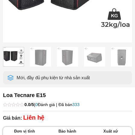
Mới, đầy đủ phụ kiện từ nhà sản xuất
Loa Tecnare E15
0.0/5
|
0
Đánh giá | Đã bán
333
Được
xếp
Liên hệ
Giá bán:
hạng
0
5
Đơn vị tính
Bảo hành
Xuất xứ
sao