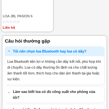
LOA JBL PASION 6
Được
Liên hệ
xếp
hạng
0
Câu hỏi thường gặp
5
sao
Tôi nên chọn loa Bluetooth hay loa có dây?
Loa Bluetooth tiện lợi vì không cần dây kết nối, phù hợp khi
di chuyển. Loa có dây thường ổn định và cho chất lượng
âm thanh tốt hơn, thích hợp cho dàn âm thanh tại gia hoặc
sự kiện.
Làm sao biết loa có đủ công suất cho phòng của
tôi?