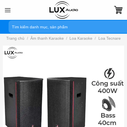
Bỏ
qua
nội
Tìm
dung
kiếm:
Trang chủ
/
Âm thanh Karaoke
/
Loa Karaoke
/
Loa Tecnare