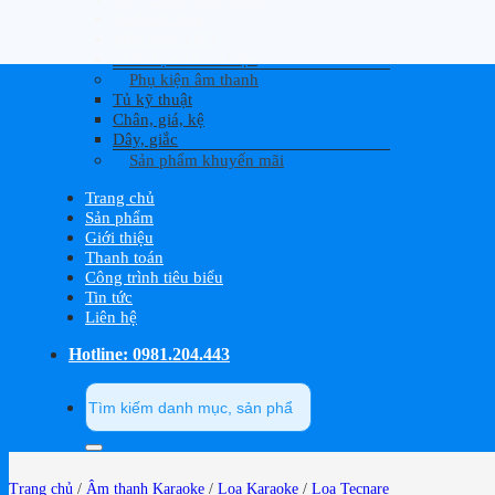
Android Box
Màn hình LED
Thiết bị xử lí tín hiệu
Phụ kiện âm thanh
Tủ kỹ thuật
Chân, giá, kệ
Dây, giắc
Sản phẩm khuyến mãi
Trang chủ
Sản phẩm
Giới thiệu
Thanh toán
Công trình tiêu biểu
Tin tức
Liên hệ
Hotline: 0981.204.443
Tìm
kiếm:
Trang chủ
/
Âm thanh Karaoke
/
Loa Karaoke
/
Loa Tecnare