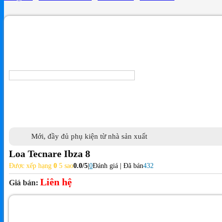
Mới, đầy đủ phụ kiện từ nhà sản xuất
Loa Tecnare Ibza 8
Được xếp hạng
0
5 sao
0.0/5
|
0
Đánh giá | Đã bán
432
Liên hệ
Giá bán: