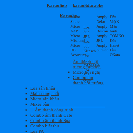
Karaoke
Sub
karaoke
Karaoke
Karaoke
Micro
Amply
Đầu
Shure
Neko
ViệtK
Micro
Amply
Màn
Loa
AAP
Boston
hình
Sub
Micro
Amply
TOMKO
JBL
Misound
JBL
Đầu
Loa
Micro
Amply
Hanet
Sub
DB
Sumico
Đầu
Klipsch
Acoustics
OKara
Loa
Sub
Âm thanh hội
YAMAHA
trường, sự kiện
Loa
Micro hội nghị
Sub
Combo âm
Jamo
thanh hội trường
Loa sân khấu
Main-công suất
Micro sân khấu
Mixer bàn
Âm thanh công trình
Combo âm thanh Cafe
Combo âm thanh Spa
Combo biệt thự
Loa PA