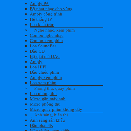
Amply PA
Bộ phát nhạc cho vùng
Amply công trình
Hệ thống IP
Loa kiến trúc
Nghe nhạc, xem phim
Combo nghe nhạc
Combo xem phim
Loa SoundBar
Đầu CD
Bộ giải mã DAC
Amply
Loa HIFI
Đầu chiếu phim
Amply xem phim
Loa xem phim
Phòng thu, quay phim
Loa phòng thu
Micro gắn máy ảnh
Micro phòng thu
Micro quay phim không dây
Ánh sáng, hiển thị
Ánh sáng sân khấu
Đầu phát 4K
Máy chiếu, màn chiếu