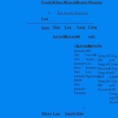
Fender
Klipsch
Yamaha
Denon
Monster
Âm thanh Karaoke
Loa
Dàn
Loa
Vang
Công
Sony
karaoke
Karaoke
số
suất
Karaoke
karaoke
Dàn
Loa
karaoke
JBL
JBL
Loa HK
Vang số
Công
Dàn
Audio
JBL
suất
karaoke
Loa
Vang số
Crow
Bose
Samson
Misound
Công
Dàn
Loa
Vang số
suất
karaoke
Agasound
AAP
SAM
BMB
Vang số
Công
Dàn
DB
suất
karaoke
Acoutics
AAP
Paramax
Công
suất 
Acous
Micro
Loa
Amply
Đầu