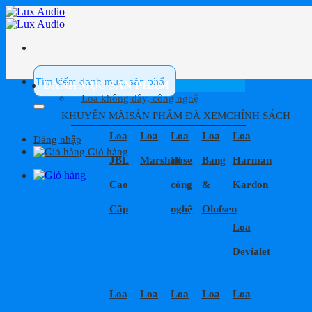
Bỏ
qua
nội
dung
Tìm
kiếm:
DANH MỤC SẢN PHẨM
Loa không dây, công nghệ
KHUYẾN MÃI
SẢN PHẨM ĐÃ XEM
CHÍNH SÁCH
Loa
Loa
Loa
Loa
Loa
Đăng nhập
Giỏ hàng
JBL
Marshall
Bose
Bang
Harman
Cao
công
&
Kardon
Cấp
nghệ
Olufsen
Loa
Devialet
Loa
Loa
Loa
Loa
Loa