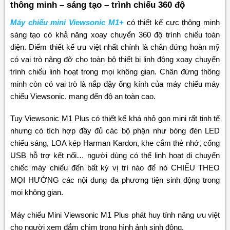
thông minh – sáng tạo – trình chiếu 360 độ
Máy chiếu mini Viewsonic M1+
có thiết kế cực thông minh
sáng tạo có khả năng xoay chuyển 360 độ trình chiếu toàn
diện. Điểm thiết kế ưu việt nhất chính là chân đứng hoàn mỹ
có vai trò nâng đỡ cho toàn bộ thiết bị linh động xoay chuyển
trình chiếu linh hoạt trong mọi không gian. Chân đứng thông
minh còn có vai trò là nắp đậy ống kính của máy chiếu máy
chiếu Viewsonic. mang đến độ an toàn cao.
Tuy Viewsonic M1 Plus có thiết kế khá nhỏ gọn mini rất tinh tế
nhưng có tích hợp đầy đủ các bộ phận như bóng đèn LED
chiếu sáng, LOA kép Harman Kardon, khe cắm thẻ nhớ, cổng
USB hỗ trợ kết nối… người dùng có thế linh hoạt di chuyển
chiếc máy chiếu đến bất kỳ vị trí nào để nó CHIẾU THEO
MỌI HƯỚNG các nội dung đa phương tiện sinh động trong
mọi không gian.
Máy chiếu Mini Viewsonic M1 Plus phát huy tính năng ưu việt
cho người xem đắm chìm trong hình ảnh sinh động.