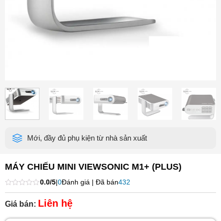
Mới, đầy đủ phụ kiện từ nhà sản xuất
MÁY CHIẾU MINI VIEWSONIC M1+ (PLUS)
0.0/5
|
0
Đánh giá | Đã bán
432
Được
xếp
Liên hệ
Giá bán:
hạng
0
5