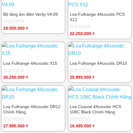
Bộ tăng âm điện Verity V4.09
Loa Fullrange 4Acoustic PCS
X12
Được
29.500.000
₫
xếp
Được
22.250.000
₫
hạng
xếp
0
hạng
5
0
sao
5
sao
Loa Fullrange 4Acoustic X15
Loa Fullrange 4Acoustic DR10
Được
Được
26.250.000
₫
25.995.000
₫
xếp
xếp
hạng
hạng
0
0
5
5
sao
sao
Loa Fullrange 4Acoustic DR12
Loa Coaxial 4Acoustic HCS
Chính Hãng
108C Black Chính Hãng
Được
Được
27.995.000
₫
16.495.000
₫
xếp
xếp