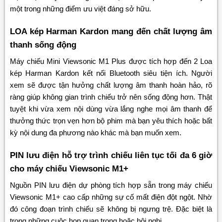
một trong những điểm ưu việt đáng sở hữu.
LOA kép Harman Kardon mang đến chất lượng âm
thanh sống động
Máy chiếu Mini Viewsonic M1 Plus được tích hợp đến 2 Loa
kép Harman Kardon kết nối Bluetooth siêu tiện ích. Người
xem sẽ được tận hưởng chất lượng âm thanh hoàn hảo, rõ
ràng giúp không gian trình chiếu trở nên sống động hơn. Thật
tuyệt khi vừa xem nội dùng vừa lắng nghe mọi âm thanh để
thưởng thức trọn vẹn hơn bộ phim mà bạn yêu thích hoặc bất
kỳ nội dung đa phương nào khác mà bạn muốn xem.
PIN lưu điện hỗ trợ trình chiếu liên tục tối đa 6 giờ
cho máy chiếu Viewsonic M1+
Nguồn PIN lưu điện dự phòng tích hợp sẵn trong máy chiếu
Viewsonic M1+ cao cấp những sự cố mất điện đột ngột. Nhờ
đó công đoạn trình chiếu sẽ không bị ngưng trệ. Đặc biệt là
trong những cuộc họp quan trọng hoặc hội nghị.