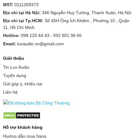
MST:
0111269373
Địa chỉ tại Hà Nội:
346 Nguyễn Huy Tưởng, Thanh Xuân, Hà Nội
Địa chỉ tại Tp.HCM:
Số 45H Ông Ích Khiêm , Phường 10 , Quận
11, Hồ Chí Minh
Hotline:
098 120 44 43 -
092 801 96 66
Email:
luxaudio.vn@gmail.com
Giới thiệu
Tin Lux Audio
Tuyển dụng
Gửi góp ý, khiếu nại
Liên hệ
Hỗ trợ khách hàng
Hướng dẫn mua hàng