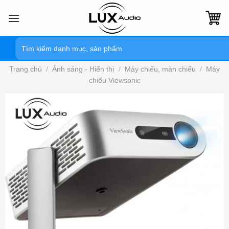
Bỏ
qua
nội
Tìm
dung
kiếm:
Trang chủ
/
Ánh sáng - Hiển thị
/
Máy chiếu, màn chiếu
/
Máy
chiếu Viewsonic