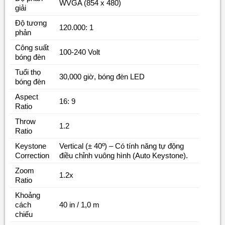
WVGA (854 x 480)
giải
Độ tương
120.000: 1
phản
Công suất
100-240 Volt
bóng đèn
Tuổi thọ
30,000 giờ, bóng đèn LED
bóng đèn
Aspect
16: 9
Ratio
Throw
1.2
Ratio
Keystone
Vertical (± 40º) – Có tính năng tự động
Correction
điều chỉnh vuông hình (Auto Keystone).
Zoom
1.2x
Ratio
Khoảng
cách
40 in / 1,0 m
chiếu