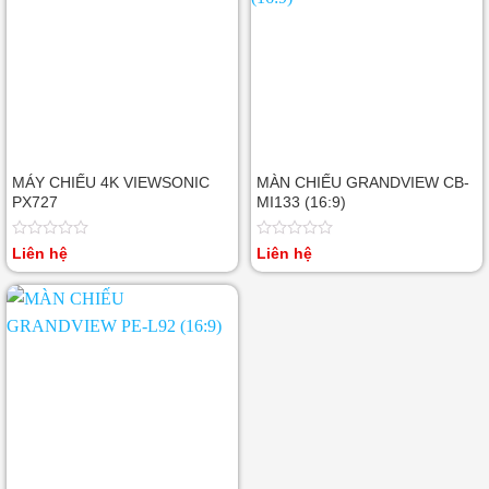
MÁY CHIẾU 4K VIEWSONIC
MÀN CHIẾU GRANDVIEW CB-
PX727
MI133 (16:9)
Được
Được
Liên hệ
Liên hệ
xếp
xếp
hạng
hạng
0
0
5
5
sao
sao