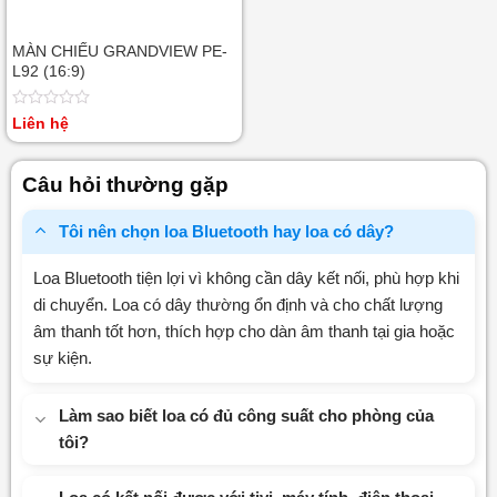
MÀN CHIẾU GRANDVIEW PE-
L92 (16:9)
Được
Liên hệ
xếp
hạng
0
Câu hỏi thường gặp
5
sao
Tôi nên chọn loa Bluetooth hay loa có dây?
Loa Bluetooth tiện lợi vì không cần dây kết nối, phù hợp khi
di chuyển. Loa có dây thường ổn định và cho chất lượng
âm thanh tốt hơn, thích hợp cho dàn âm thanh tại gia hoặc
sự kiện.
Làm sao biết loa có đủ công suất cho phòng của
tôi?