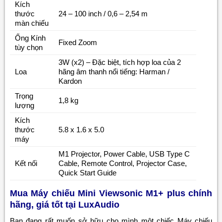
Kích
thước
24 – 100 inch / 0,6 – 2,54 m
màn chiếu
Ống Kính
Fixed Zoom
tùy chọn
3W (x2) – Đặc biệt, tích hợp loa của 2
Loa
hãng âm thanh nổi tiếng: Harman /
Kardon
Trọng
1,8 kg
lượng
Kích
thước
5.8 x 1.6 x 5.0
máy
M1 Projector, Power Cable, USB Type C
Kết nối
Cable, Remote Control, Projector Case,
Quick Start Guide
Mua Máy chiếu Mini Viewsonic M1+ plus chính
hãng, giá tốt tại LuxAudio
Bạn đang rất muốn sở hữu cho mình một chiếc Máy chiếu