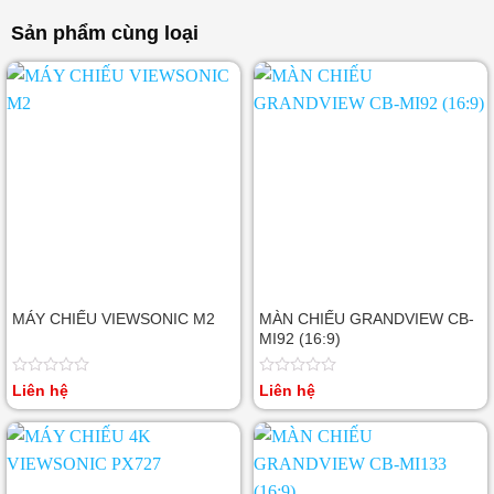
hạng
hạng
0
0
Sản phẩm cùng loại
5
5
sao
sao
MÁY CHIẾU VIEWSONIC M2
MÀN CHIẾU GRANDVIEW CB-
MI92 (16:9)
Được
Được
Liên hệ
Liên hệ
xếp
xếp
hạng
hạng
0
0
5
5
sao
sao