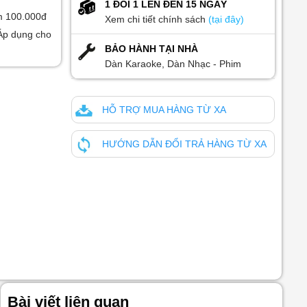
1 ĐỔI 1 LÊN ĐẾN 15 NGÀY
m 100.000đ
Xem chi tiết chính sách
(tại đây)
Áp dụng cho
BẢO HÀNH TẠI NHÀ
Dàn Karaoke, Dàn Nhạc - Phim
HỖ TRỢ MUA HÀNG TỪ XA
HƯỚNG DẪN ĐỔI TRẢ HÀNG TỪ XA
Bài viết liên quan