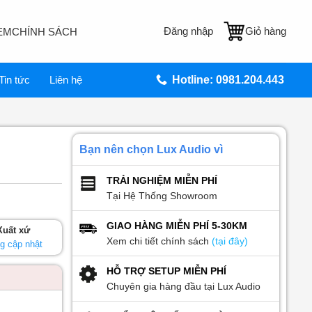
Đăng nhập
Giỏ hàng
EM
CHÍNH SÁCH
Tin tức
Liên hệ
Hotline: 0981.204.443
Bạn nên chọn Lux Audio vì
TRẢI NGHIỆM MIỄN PHÍ
Tại Hệ Thống Showroom
GIAO HÀNG MIỄN PHÍ 5-30KM
Xuất xứ
Xem chi tiết chính sách
(tại đây)
g cập nhật
HỖ TRỢ SETUP MIỄN PHÍ
Chuyên gia hàng đầu tại Lux Audio