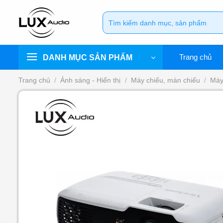
Bỏ
Tìm
qua
kiếm:
nội
dung
Trang chủ
DANH MỤC SẢN PHẨM
Trang chủ
/
Ánh sáng - Hiển thị
/
Máy chiếu, màn chiếu
/
Máy