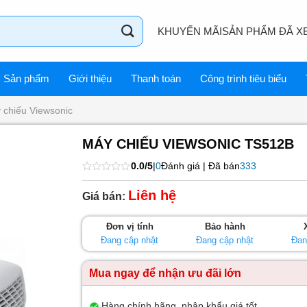
KHUYẾN MÃI
SẢN PHẨM ĐÃ X
Sản phẩm
Giới thiệu
Thanh toán
Công trình tiêu biểu
 chiếu Viewsonic
MÁY CHIẾU VIEWSONIC TS512B
0.0/5
|
0
Đánh giá | Đã bán
333
Được
xếp
Liên hệ
Giá bán:
hạng
0
5
Đơn vị tính
Bảo hành
sao
Đang cập nhật
Đang cập nhật
Đan
Mua ngay để nhận ưu đãi lớn
Hàng chính hãng, nhập khẩu giá tốt