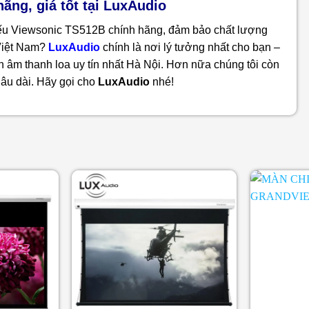
ng, giá tốt tại LuxAudio
ếu Viewsonic TS512B chính hãng, đảm bảo chất lượng
 Việt Nam?
LuxAudio
chính là nơi lý tưởng nhất cho bạn –
n âm thanh loa uy tín nhất Hà Nội. Hơn nữa chúng tôi còn
lâu dài. Hãy gọi cho
LuxAudio
nhé!