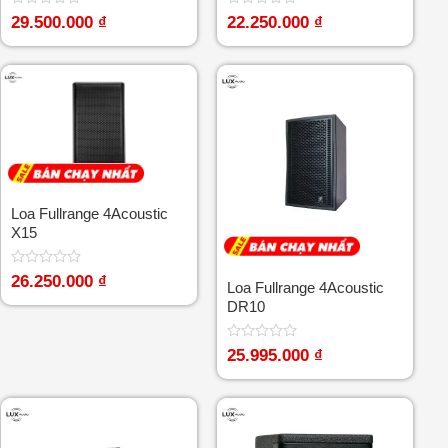
Được
Được
29.500.000
₫
22.250.000
₫
xếp
xếp
hạng
hạng
0
0
5
5
sao
sao
Loa Fullrange 4Acoustic
X15
Được
26.250.000
₫
Loa Fullrange 4Acoustic
xếp
DR10
hạng
0
5
sao
Được
25.995.000
₫
xếp
hạng
0
5
sao