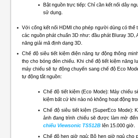
Bật nguồn trực tiếp: Chỉ cần kết nối dây n
sử dụng.
Với cổng kết nối HDMI cho phép người dùng có thể tr
các nguồn phát chuẩn 3D như: đầu phát Bluray 3D, A
năng giải mã định dạng 3D.
Chế độ siêu tiết kiệm điện năng tự động thông mi
thọ cho bóng đèn chiếu. Khi chế độ tiết kiệm năng 
máy chiếu sẽ tự động chuyển sang chế độ Eco Mod
tự động tắt nguồn:
Chế độ tiết kiệm (Eco Mode): Máy chiếu s
kiệm bất cứ khi nào nó không hoạt động tro
Chế độ siêu tiết kiệm (SuperEco Mode): K
ảnh đang trình chiếu sẽ được làm mờ đến
chiếu Viewsonic TS512B
lên 15.000 giờ.
Chế độ hẹn giờ ngủ: Bộ hẹn giờ ngủ cho p