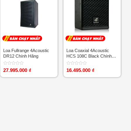
Loa Fullrange 4Acoustic
Loa Coaxial 4Acoustic
DR12 Chính Hãng
HCS 108C Black Chính
Hãng
Được
Được
27.995.000
₫
16.495.000
₫
xếp
xếp
hạng
hạng
0
0
5
5
sao
sao