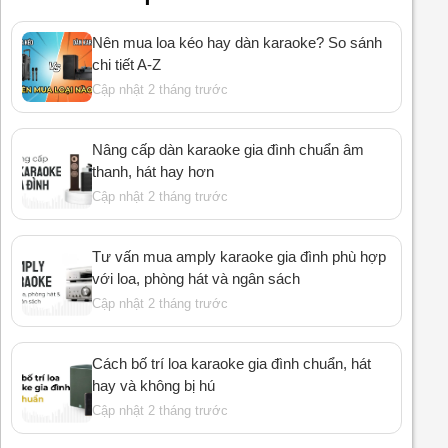
Nên mua loa kéo hay dàn karaoke? So sánh
chi tiết A-Z
Cập nhật 2 tháng trước
Nâng cấp dàn karaoke gia đình chuẩn âm
thanh, hát hay hơn
Cập nhật 2 tháng trước
Tư vấn mua amply karaoke gia đình phù hợp
với loa, phòng hát và ngân sách
Cập nhật 2 tháng trước
Cách bố trí loa karaoke gia đình chuẩn, hát
hay và không bị hú
Cập nhật 2 tháng trước