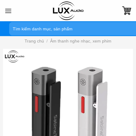
Bỏ
qua
nội
Tìm
dung
kiếm:
Trang chủ
/
Âm thanh nghe nhạc, xem phim