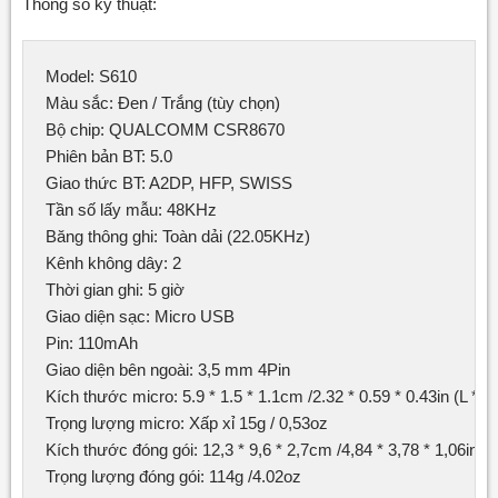
Thông số kỹ thuật:
Model: S610

Màu sắc: Đen / Trắng (tùy chọn)

Bộ chip: QUALCOMM CSR8670

Phiên bản BT: 5.0

Giao thức BT: A2DP, HFP, SWISS

Tần số lấy mẫu: 48KHz

Băng thông ghi: Toàn dải (22.05KHz)

Kênh không dây: 2

Thời gian ghi: 5 giờ

Giao diện sạc: Micro USB

Pin: 110mAh

Giao diện bên ngoài: 3,5 mm 4Pin

Kích thước micro: 5.9 * 1.5 * 1.1cm /2.32 * 0.59 * 0.43in (L * W 
Trọng lượng micro: Xấp xỉ 15g / 0,53oz

Kích thước đóng gói: 12,3 * 9,6 * 2,7cm /4,84 * 3,78 * 1,06in (L 
Trọng lượng đóng gói: 114g /4.02oz 
