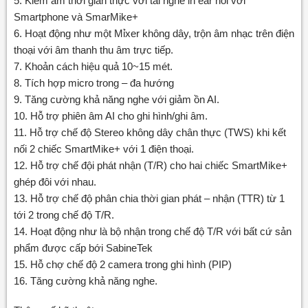
5. Kiểm âm thời gian thực với tai nghe in ear nối với
Smartphone và SmarMike+
6. Hoạt động như một Mỉxer không dây, trộn âm nhạc trên điện
thoại với âm thanh thu âm trực tiếp.
7. Khoản cách hiệu quả 10~15 mét.
8. Tích hợp micro trong – đa hướng
9. Tăng cường khả năng nghe với giảm ồn AI.
10. Hỗ trợ phiên âm AI cho ghi hình/ghi âm.
11. Hỗ trợ chế độ Stereo không dây chân thực (TWS) khi kết
nối 2 chiếc SmartMike+ với 1 điện thoại.
12. Hỗ trợ chế đội phát nhận (T/R) cho hai chiếc SmartMike+
ghép đôi với nhau.
13. Hỗ trợ chế độ phân chia thời gian phát – nhận (TTR) từ 1
tới 2 trong chế độ T/R.
14. Hoạt động như là bộ nhận trong chế độ T/R với bất cứ sản
phẩm được cấp bới SabineTek
15. Hỗ chợ chế độ 2 camera trong ghi hình (PIP)
16. Tăng cường khả năng nghe.