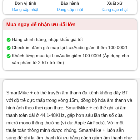
Đơn vị tính
Bảo hành
Xuất xứ
sao
Đang cập nhật
Đang cập nhật
Đang cập nhật
Mua ngay để nhận ưu đãi lớn
Hàng chính hãng, nhập khẩu giá tốt
Check-in, đánh giá map tại LuxAudio giảm thêm 100.000đ
Khách từng mua tại LuxAudio giảm 100.000đ (Áp dụng cho
sản phẩm từ 2.5Tr trở lên)
SmartMike + có thể truyền âm thanh đa kênh không dây BT
với độ trễ cực thấp trong vòng 15m, đồng bộ hóa âm thanh và
hình ảnh theo thời gian thực. SmartMike + có thể ghi lại âm
thanh toàn dải ở 44,1-48KHz, gấp hơn sáu lần tần số của
micrô mono thông thường (ví dụ: Apple AirPods). Với một
thuật toán thông minh được nhúng, SmartMike + luôn sẵn
sàng để ghi lại âm thanh tối ưu bằng cách giảm âm thanh như