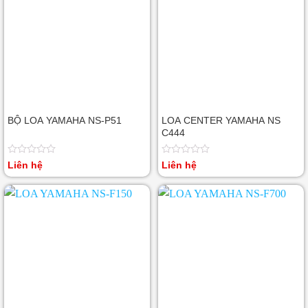
BỘ LOA YAMAHA NS-P51
LOA CENTER YAMAHA NS
C444
Được
Được
Liên hệ
Liên hệ
xếp
xếp
hạng
hạng
0
0
5
5
sao
sao