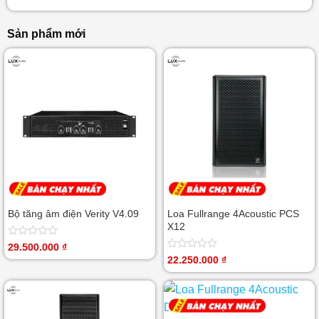
Sản phẩm mới
Bộ tăng âm điện Verity V4.09
Loa Fullrange 4Acoustic PCS
X12
Được
29.500.000
₫
xếp
Được
22.250.000
₫
hạng
xếp
0
hạng
5
0
sao
5
sao