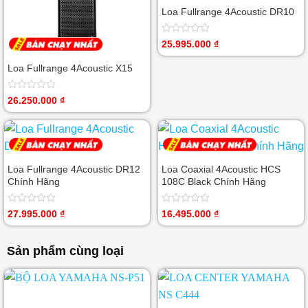
Loa Fullrange 4Acoustic DR10
Được
25.995.000
₫
xếp
hạng
Loa Fullrange 4Acoustic X15
0
5
sao
Được
26.250.000
₫
xếp
hạng
0
5
sao
Loa Fullrange 4Acoustic DR12
Loa Coaxial 4Acoustic HCS
Chính Hãng
108C Black Chính Hãng
Được
Được
27.995.000
₫
16.495.000
₫
xếp
xếp
hạng
hạng
0
0
Sản phẩm cùng loại
5
5
sao
sao