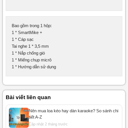
Bao gồm trong 1 hộp:

1 * SmartMike +

1 * Cáp sạc

Tai nghe 1 * 3,5 mm

1 * Nắp chống gió

1 * Miếng chụp micrô

1 * Hướng dẫn sử dụng
Bài viết liên quan
Nên mua loa kéo hay dàn karaoke? So sánh chi
tiết A-Z
Cập nhật 2 tháng trước