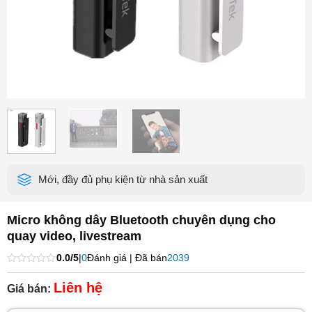
Mới, đầy đủ phụ kiện từ nhà sản xuất
Micro không dây Bluetooth chuyên dụng cho
quay video, livestream
0.0/5
|
0
Đánh giá | Đã bán
2039
Được
xếp
Liên hệ
Giá bán:
hạng
0
5