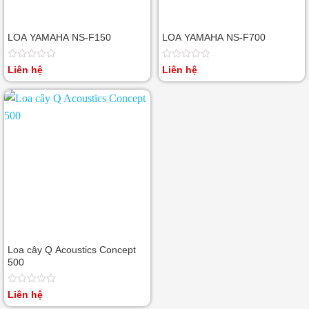
LOA YAMAHA NS-F150
LOA YAMAHA NS-F700
Được
Được
Liên hệ
Liên hệ
xếp
xếp
hạng
hạng
0
0
5
5
sao
sao
Loa cây Q Acoustics Concept
500
Được
Liên hệ
xếp