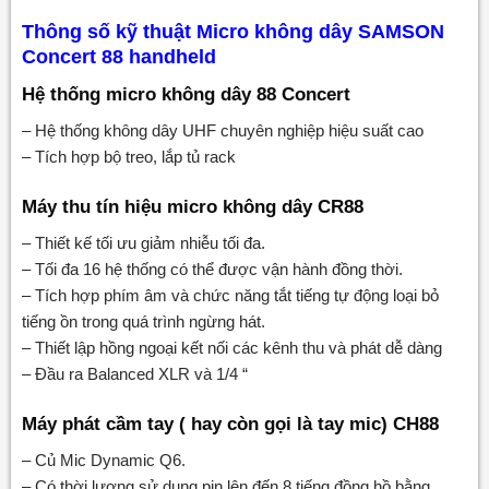
Thông số kỹ thuật Micro không dây SAMSON
Concert 88 handheld
Hệ thống micro không dây 88 Concert
– Hệ thống không dây UHF chuyên nghiệp hiệu suất cao
– Tích hợp bộ treo, lắp tủ rack
Máy thu tín hiệu micro không dây CR88
– Thiết kế tối ưu giảm nhiễu tối đa.
– Tối đa 16 hệ thống có thể được vận hành đồng thời.
– Tích hợp phím âm và chức năng tắt tiếng tự động loại bỏ
tiếng ồn trong quá trình ngừng hát.
– Thiết lập hồng ngoại kết nối các kênh thu và phát dễ dàng
– Đầu ra Balanced XLR và 1/4 “
Máy phát cầm tay ( hay còn gọi là tay mic) CH88
– Củ Mic Dynamic Q6.
– Có thời lượng sử dụng pin lên đến 8 tiếng đồng hồ bằng