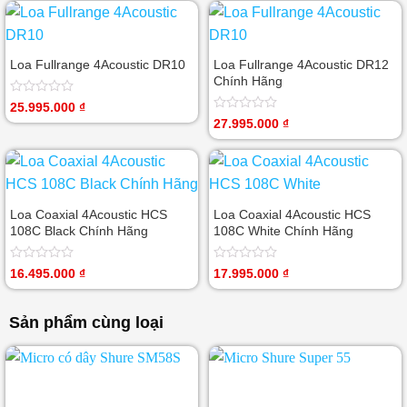
5
0
sao
5
sao
Loa Fullrange 4Acoustic DR10
Loa Fullrange 4Acoustic DR12
Chính Hãng
Được
25.995.000
₫
xếp
Được
27.995.000
₫
hạng
xếp
0
hạng
5
0
sao
5
sao
Loa Coaxial 4Acoustic HCS
Loa Coaxial 4Acoustic HCS
108C Black Chính Hãng
108C White Chính Hãng
Được
Được
16.495.000
₫
17.995.000
₫
xếp
xếp
hạng
hạng
0
0
Sản phẩm cùng loại
5
5
sao
sao