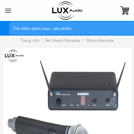
Bỏ
qua
nội
Tìm
dung
kiếm:
Trang chủ
/
Âm thanh Karaoke
/
Micro Karaoke