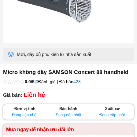
Mới, đầy đủ phụ kiện từ nhà sản xuất
Micro không dây SAMSON Concert 88 handheld
0.0/5
|
0
Đánh giá | Đã bán
423
Được
xếp
Liên hệ
Giá bán:
hạng
0
5
Đơn vị tính
Bảo hành
Xuất xứ
sao
Đang cập nhật
Đang cập nhật
Đang cập nhật
Mua ngay để nhận ưu đãi lớn