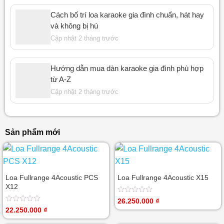
Cách bố trí loa karaoke gia đình chuẩn, hát hay
và không bị hú
Cập nhật 2 tháng trước
Hướng dẫn mua dàn karaoke gia đình phù hợp
từ A-Z
Cập nhật 2 tháng trước
Sản phẩm mới
Loa Fullrange 4Acoustic PCS
Loa Fullrange 4Acoustic X15
X12
Được
26.250.000
₫
xếp
Được
22.250.000
₫
hạng
xếp
0
hạng