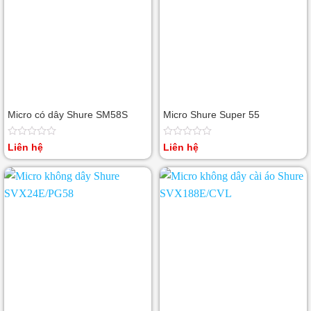
Micro có dây Shure SM58S
Micro Shure Super 55
Được
Được
Liên hệ
Liên hệ
xếp
xếp
hạng
hạng
0
0
5
5
sao
sao