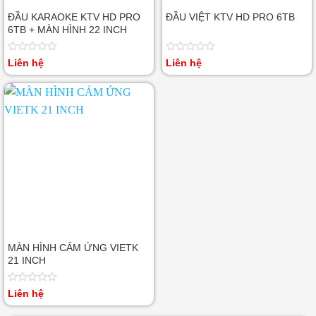
ĐẦU KARAOKE KTV HD PRO
ĐẦU VIỆT KTV HD PRO 6TB
6TB + MÀN HÌNH 22 INCH
Được
Được
Liên hệ
Liên hệ
xếp
xếp
hạng
hạng
0
0
5
5
sao
sao
MÀN HÌNH CẢM ỨNG VIETK
21 INCH
Được
Liên hệ
xếp
hạng