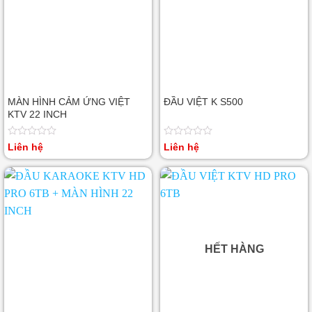
MÀN HÌNH CẢM ỨNG VIỆT
ĐẦU VIỆT K S500
KTV 22 INCH
Được
Được
Liên hệ
Liên hệ
xếp
xếp
hạng
hạng
0
0
5
5
sao
sao
HẾT HÀNG