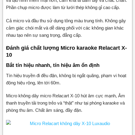
và tạo hình mềm mại hơn, cầm khá là đằm tay và chắc chắn.
Phần chụp micro được làm từ lưới thép không gỉ cao cấp.
Cả micro và đầu thu sử dụng tông màu trung tính. Không gây
cảm giác chói mắt và dễ dàng phối với các không gian khác
nhau tạo nên sự sang trọng, đẳng cấp.
Đánh giá chất lượng Micro karaoke Relacart X-
10
Bắt tín hiệu nhanh, tín hiệu âm ổn định
Tín hiệu truyền đi đều đặn, không bị ngắt quãng, phạm vi hoạt
động hiệu rộng, lên tới 60m.
Micro không dây micro Relacart X-10 hút âm cực mạnh, Âm
thanh truyền tải trong trẻo và “thật” như tại phòng karaoke và
phòng thu âm. Chất âm sáng, đầy đặn.