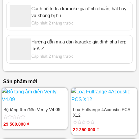
Cách bố trí loa karaoke gia đình chuẩn, hát hay
và không bị hú
Cập nhật 2 tháng trước
Hướng dẫn mua dàn karaoke gia đình phù hợp
từ A-Z
Cập nhật 2 tháng trước
Sản phẩm mới
Bộ tăng âm điện Verity V4.09
Loa Fullrange 4Acoustic PCS
X12
Được
29.500.000
₫
xếp
Được
22.250.000
₫
hạng
xếp
0
hạng