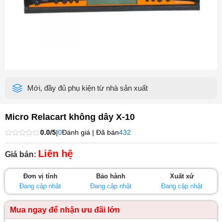
Mới, đầy đủ phụ kiện từ nhà sản xuất
Micro Relacart không dây X-10
0.0/5
|
0
Đánh giá | Đã bán
432
Được
xếp
Liên hệ
Giá bán:
hạng
0
5
Đơn vị tính
Bảo hành
Xuất xứ
sao
Đang cập nhật
Đang cập nhật
Đang cập nhật
Mua ngay để nhận ưu đãi lớn