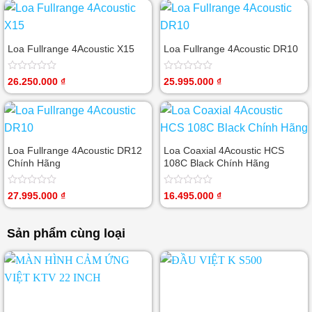
5
0
sao
5
sao
Loa Fullrange 4Acoustic X15
Loa Fullrange 4Acoustic DR10
Được
Được
26.250.000
₫
25.995.000
₫
xếp
xếp
hạng
hạng
0
0
5
5
sao
sao
Loa Fullrange 4Acoustic DR12
Loa Coaxial 4Acoustic HCS
Chính Hãng
108C Black Chính Hãng
Được
Được
27.995.000
₫
16.495.000
₫
xếp
xếp
hạng
hạng
0
0
Sản phẩm cùng loại
5
5
sao
sao