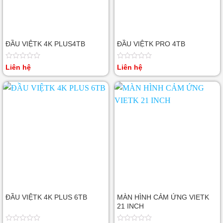
ĐẦU VIỆTK 4K PLUS4TB
ĐẦU VIỆTK PRO 4TB
Được
Được
Liên hệ
Liên hệ
xếp
xếp
hạng
hạng
0
0
5
5
sao
sao
ĐẦU VIỆTK 4K PLUS 6TB
MÀN HÌNH CẢM ỨNG VIETK
21 INCH