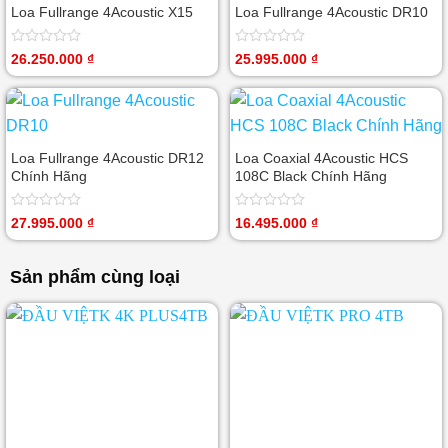
Loa Fullrange 4Acoustic X15
Loa Fullrange 4Acoustic DR10
Được
Được
26.250.000
₫
25.995.000
₫
xếp
xếp
hạng
hạng
0
0
5
5
sao
sao
Loa Fullrange 4Acoustic DR12
Loa Coaxial 4Acoustic HCS
Chính Hãng
108C Black Chính Hãng
Được
Được
27.995.000
₫
16.495.000
₫
xếp
xếp
hạng
hạng
0
0
Sản phẩm cùng loại
5
5
sao
sao