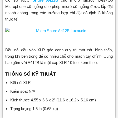
Cơ sở ACC
Shure A412B
cho micrô Microvi Desktop
Microphone cổ ngỗng cho phép micrô cổ ngỗng được lắp đặt
nhanh chóng trong các trường hợp cài đặt cố định là không
thực tế.
Đầu nối đầu vào XLR góc cạnh duy trì một cấu hình thấp,
trong khi bên trong đế có nhiều chỗ cho mạch tùy chỉnh. Cũng
bao gồm với A412B là một cáp XLR 10 foot kèm theo.
THÔNG SỐ KỸ THUẬT
Kết nối XLR
Kiểm soát N/A
Kích thươc 4.55 x 6.6 x 2″ (11.6 x 16.2 x 5.16 cm)
Trọng lượng 1.5 lb (0.68 kg)