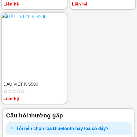
Được
Được
Liên hệ
Liên hệ
xếp
xếp
hạng
hạng
0
0
5
5
sao
sao
ĐẦU VIỆT K S500
Được
Liên hệ
xếp
hạng
0
Câu hỏi thường gặp
5
sao
Tôi nên chọn loa Bluetooth hay loa có dây?