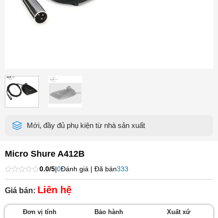
Mới, đầy đủ phụ kiện từ nhà sản xuất
Micro Shure A412B
0.0/5
|
0
Đánh giá | Đã bán
333
Được
xếp
Liên hệ
Giá bán:
hạng
0
5
Đơn vị tính
Bảo hành
Xuất xứ
sao