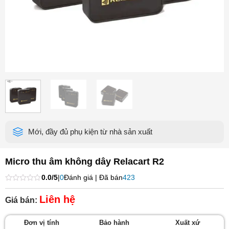
Mới, đầy đủ phụ kiện từ nhà sản xuất
Micro thu âm không dây Relacart R2
0.0/5
|
0
Đánh giá | Đã bán
423
Được
xếp
Liên hệ
Giá bán:
hạng
0
5
Đơn vị tính
Bảo hành
Xuất xứ
sao