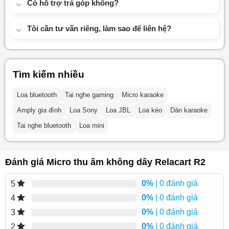
Có hỗ trợ trả góp không?
Tôi cần tư vấn riêng, làm sao để liên hệ?
Tìm kiếm nhiều
Loa bluetooth
Tai nghe gaming
Micro karaoke
Amply gia đình
Loa Sony
Loa JBL
Loa kéo
Dàn karaoke
Tai nghe bluetooth
Loa mini
Đánh giá Micro thu âm không dây Relacart R2
0%
| 0 đánh giá
5
0%
| 0 đánh giá
4
0%
| 0 đánh giá
3
0%
| 0 đánh giá
2