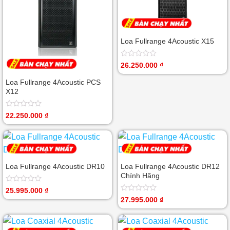
Loa Fullrange 4Acoustic X15
Được
26.250.000
₫
xếp
hạng
Loa Fullrange 4Acoustic PCS
0
X12
5
sao
Được
22.250.000
₫
xếp
hạng
0
5
sao
Loa Fullrange 4Acoustic DR10
Loa Fullrange 4Acoustic DR12
Chính Hãng
Được
25.995.000
₫
xếp
Được
27.995.000
₫
hạng
xếp
0
hạng
5
0
sao
5