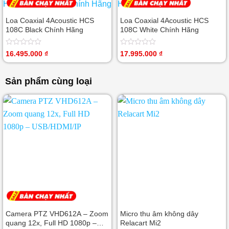
sao
Loa Coaxial 4Acoustic HCS
Loa Coaxial 4Acoustic HCS
108C Black Chính Hãng
108C White Chính Hãng
Được
Được
16.495.000
₫
17.995.000
₫
xếp
xếp
hạng
hạng
0
0
Sản phẩm cùng loại
5
5
sao
sao
Camera PTZ VHD612A – Zoom
Micro thu âm không dây
quang 12x, Full HD 1080p –
Relacart Mi2