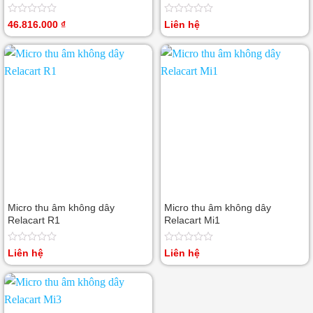
USB/HDMI/IP
Được
Được
46.816.000
₫
Liên hệ
xếp
xếp
hạng
hạng
0
0
5
5
sao
sao
Micro thu âm không dây
Micro thu âm không dây
Relacart R1
Relacart Mi1
Được
Được
Liên hệ
Liên hệ
xếp
xếp
hạng
hạng
0
0
5
5
sao
sao