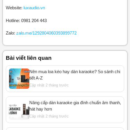
Website:
luxaudio.vn
Hotline: 0981 204 443
Zalo:
zalo.me/1292804060393899772
Bài viết liên quan
Nên mua loa kéo hay dàn karaoke? So sánh chi
tiết A-Z
Cập nhật 2 tháng trước
Nâng cấp dàn karaoke gia đình chuẩn âm thanh,
hát hay hơn
Cập nhật 2 tháng trước