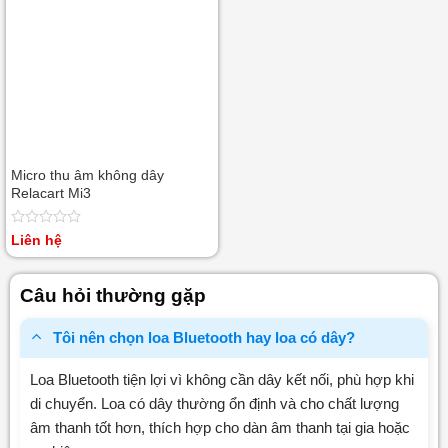
Micro thu âm không dây
Relacart Mi3
Được
Liên hệ
xếp
hạng
0
Câu hỏi thường gặp
5
sao
Tôi nên chọn loa Bluetooth hay loa có dây?
Loa Bluetooth tiện lợi vì không cần dây kết nối, phù hợp khi
di chuyển. Loa có dây thường ổn định và cho chất lượng
âm thanh tốt hơn, thích hợp cho dàn âm thanh tại gia hoặc