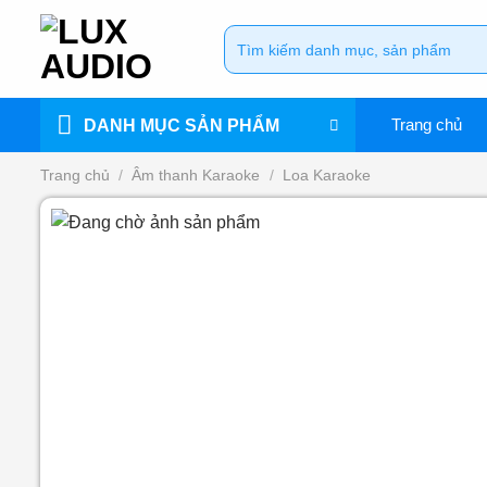
Bỏ
Tìm
qua
kiếm:
nội
dung
Trang chủ
DANH MỤC SẢN PHẨM
Trang chủ
/
Âm thanh Karaoke
/
Loa Karaoke