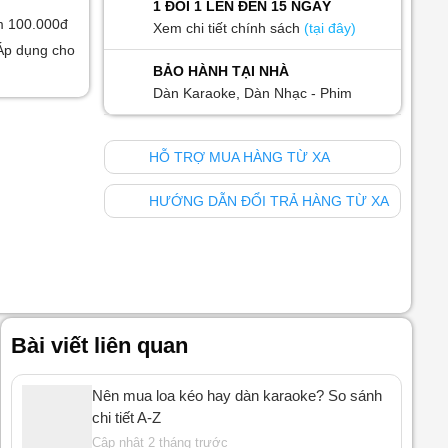
1 ĐỔI 1 LÊN ĐẾN 15 NGÀY
m 100.000đ
Xem chi tiết chính sách
(tại đây)
Áp dụng cho
BẢO HÀNH TẠI NHÀ
Dàn Karaoke, Dàn Nhạc - Phim
HỖ TRỢ MUA HÀNG TỪ XA
HƯỚNG DẪN ĐỔI TRẢ HÀNG TỪ XA
Bài viết liên quan
Nên mua loa kéo hay dàn karaoke? So sánh
chi tiết A-Z
Cập nhật 2 tháng trước