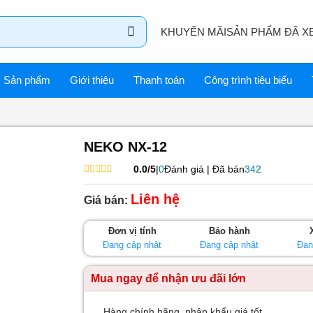
KHUYẾN MÃI
SẢN PHẨM ĐÃ X
Sản phẩm
Giới thiệu
Thanh toán
Công trình tiêu biểu
NEKO NX-12
0.0/5
|
0
Đánh giá | Đã bán
342
Được
xếp
Liên hệ
Giá bán:
hạng
0
5
Đơn vị tính
Bảo hành
sao
Đang cập nhật
Đang cập nhật
Đan
Mua ngay để nhận ưu đãi lớn
Hàng chính hãng, nhập khẩu giá tốt