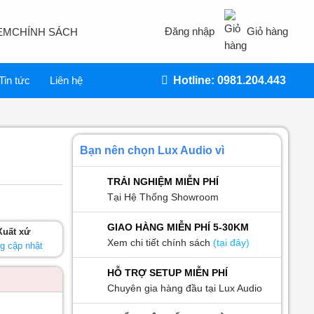
Đăng nhập
Giỏ hàng
EM
CHÍNH SÁCH
Tin tức
Liên hệ
Hotline: 0981.204.443
Bạn nên chọn Lux Audio vì
TRẢI NGHIỆM MIỄN PHÍ
Tại Hệ Thống Showroom
GIAO HÀNG MIỄN PHÍ 5-30KM
Xuất xứ
Xem chi tiết chính sách
(tại đây)
g cập nhật
HỖ TRỢ SETUP MIỄN PHÍ
Chuyên gia hàng đầu tại Lux Audio