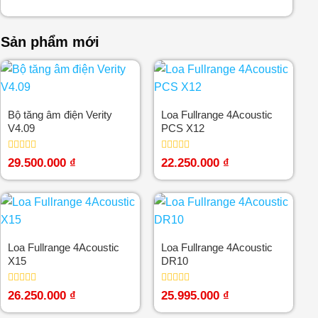
Sản phẩm mới
Bộ tăng âm điện Verity
Loa Fullrange 4Acoustic
V4.09
PCS X12
Được
Được
29.500.000
₫
22.250.000
₫
xếp
xếp
hạng
hạng
0
0
5
5
sao
sao
Loa Fullrange 4Acoustic
Loa Fullrange 4Acoustic
X15
DR10
Được
Được
26.250.000
₫
25.995.000
₫
xếp
xếp
hạng
hạng