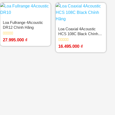
0
0
5
5
sao
sao
Loa Fullrange 4Acoustic
DR12 Chính Hãng
Loa Coaxial 4Acoustic
HCS 108C Black Chính
Hãng
Được
27.995.000
₫
xếp
Được
hạng
16.495.000
₫
xếp
0
hạng
5
0
sao
5
sao