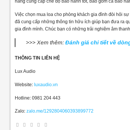
hàng cung cấp chế độ bảo hành tốt, bao gồm cả bảo hà
Việc chọn mua loa cho phòng khách gia đình đòi hỏi sự 
đã cung cấp những thông tin hữu ích giúp bạn đưa ra q
gia đình mình. Chúc bạn có những trải nghiệm âm thanh 
>>> Xem thêm:
Đánh giá chi tiết về d
THÔNG TIN LIÊN HỆ
Lux Audio
Website:
luxaudio.vn
Hotline: 0981 204 443
Zalo:
zalo.me/1292804060393899772