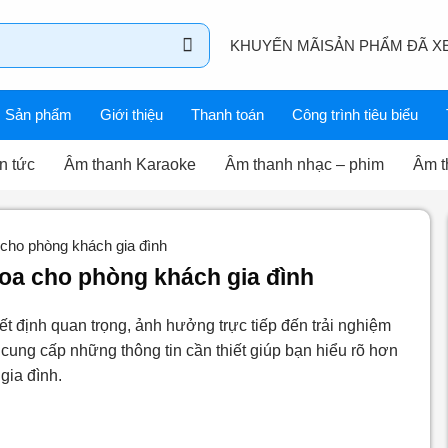
KHUYẾN MÃI
SẢN PHẨM ĐÃ X
Sản phẩm
Giới thiệu
Thanh toán
Công trình tiêu biểu
n tức
Âm thanh Karaoke
Âm thanh nhạc – phim
Âm t
 cho phòng khách gia đình
loa cho phòng khách gia đình
t định quan trọng, ảnh hưởng trực tiếp đến trải nghiệm
ẽ cung cấp những thông tin cần thiết giúp bạn hiểu rõ hơn
gia đình.