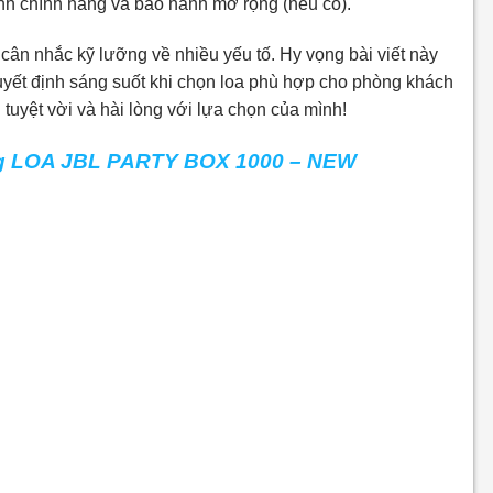
nh chính hãng và bảo hành mở rộng (nếu có).
cân nhắc kỹ lưỡng về nhiều yếu tố. Hy vọng bài viết này
uyết định sáng suốt khi chọn loa phù hợp cho phòng khách
tuyệt vời và hài lòng với lựa chọn của mình!
òng LOA JBL PARTY BOX 1000 – NEW