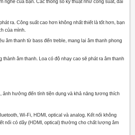
ệm nghe của bạn. Các thông số kỹ thuật như công suất, dải
hát ra. Công suất cao hơn không nhất thiết là tốt hơn, bạn
ch của mình.
hiều âm thanh từ bass đến treble, mang lại âm thanh phong
g thành âm thanh. Loa có độ nhạy cao sẽ phát ra âm thanh
ng, ảnh hưởng đến tính tiện dụng và khả năng tương thích
luetooth, Wi-Fi, HDMI, optical và analog. Kết nối không
i kết nối có dây (HDMI, optical) thường cho chất lượng âm