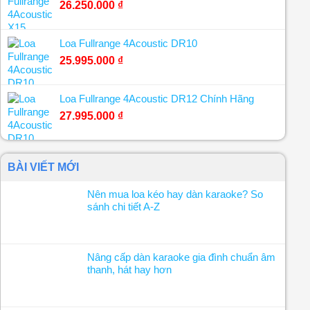
26.250.000
₫
Loa Fullrange 4Acoustic DR10
25.995.000
₫
Loa Fullrange 4Acoustic DR12 Chính Hãng
27.995.000
₫
BÀI VIẾT MỚI
Nên mua loa kéo hay dàn karaoke? So
sánh chi tiết A-Z
Nâng cấp dàn karaoke gia đình chuẩn âm
thanh, hát hay hơn