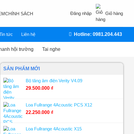
Đăng nhập
Giỏ hàng
EM
CHÍNH SÁCH
Tin tức
Liên hệ
Hotline: 0981.204.443
hanh hội trường
Tai nghe
SẢN PHẨM MỚI
Bộ tăng âm điện Verity V4.09
29.500.000
₫
Loa Fullrange 4Acoustic PCS X12
22.250.000
₫
Loa Fullrange 4Acoustic X15