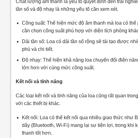
Chất lượng âm thanh là yếu tố quyết định đến trải nghi
tần số và độ nhạy là những yếu tố cần xem xét.
Công suất: Thể hiện mức độ âm thanh mà loa có thể p
cần chọn công suất phù hợp với diện tích phòng khá
Dải tần số: Loa có dải tần số rộng sẽ tái tạo được n
phú và chi tiết.
Độ nhạy: Thể hiện khả năng loa chuyển đổi điện năn
lớn hơn với cùng mức công suất.
Kết nối và tính năng
Các loại kết nối và tính năng của loa cũng rất quan trọ
với các thiết bị khác.
Kết nối: Loa có thể kết nối qua nhiều giao thức như B
dây (Bluetooth, Wi-Fi) mang lại sự tiện lợi, trong kh
thanh tốt hơn.