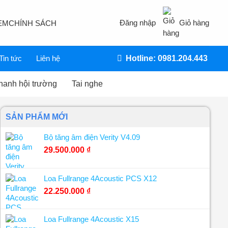
Đăng nhập
Giỏ hàng
EM
CHÍNH SÁCH
Tin tức
Liên hệ
Hotline: 0981.204.443
hanh hội trường
Tai nghe
SẢN PHẨM MỚI
Bộ tăng âm điện Verity V4.09
29.500.000
₫
Loa Fullrange 4Acoustic PCS X12
22.250.000
₫
Loa Fullrange 4Acoustic X15