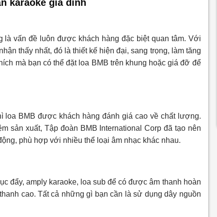
n karaoke gia đình
g là vấn đề luôn được khách hàng đặc biệt quan tâm. Với
ận thấy nhất, đó là thiết kế hiện đại, sang trọng, làm tăng
thích mà bạn có thể đặt loa BMB trên khung hoặc giá đỡ để
 thì loa BMB được khách hàng đánh giá cao về chất lượng.
ệm sản xuất, Tập đoàn BMB International Corp đã tạo nên
động, phù hợp với nhiều thể loại âm nhạc khác nhau.
cục đẩy, amply karaoke, loa sub để có được âm thanh hoàn
 thanh cao. Tất cả những gì bạn cần là sử dụng dây nguồn