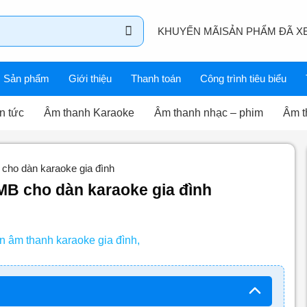
KHUYẾN MÃI
SẢN PHẨM ĐÃ X
Sản phẩm
Giới thiệu
Thanh toán
Công trình tiêu biểu
n tức
Âm thanh Karaoke
Âm thanh nhạc – phim
Âm t
 cho dàn karaoke gia đình
MB cho dàn karaoke gia đình