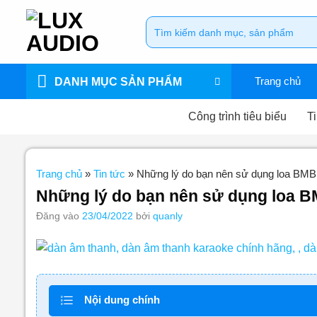
Bỏ
Tìm
qua
kiếm:
nội
dung
Trang chủ
DANH MỤC SẢN PHẨM
Công trình tiêu biểu
Ti
Trang chủ
»
Tin tức
»
Những lý do bạn nên sử dụng loa BMB
Những lý do bạn nên sử dụng loa B
Đăng vào
23/04/2022
bởi
quanly
Nội dung chính