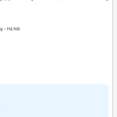
g – Hà Nội
8
p