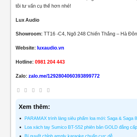
tôi tư vấn cụ thể hơn nhé!
Lux Audio
Showroom:
TT16 -C4, Ngõ 248 Chiến Thắng – Hà Đôn
Website:
luxaudio.vn
Hotline:
0981 204 443
Zalo:
zalo.me/1292804060393899772
Xem thêm:
PARAMAX trình làng siêu phẩm loa mới: Saga & Saga 
Loa xách tay Sumico BT-S52 phiên bản GOLD đẳng cấ
Bí quyết chỉnh amply karaoke chuẩn cực dễ