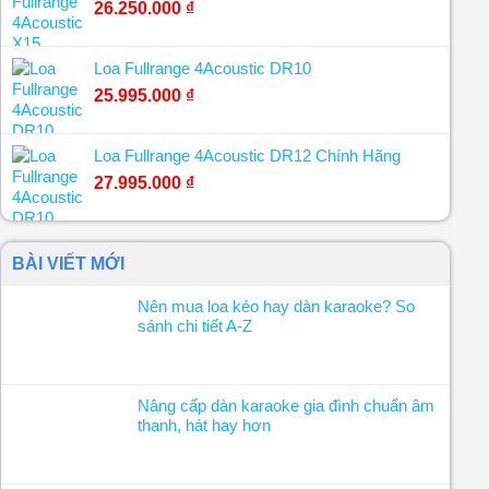
26.250.000
₫
Loa Fullrange 4Acoustic DR10
25.995.000
₫
Loa Fullrange 4Acoustic DR12 Chính Hãng
27.995.000
₫
BÀI VIẾT MỚI
Nên mua loa kéo hay dàn karaoke? So
sánh chi tiết A-Z
Nâng cấp dàn karaoke gia đình chuẩn âm
thanh, hát hay hơn