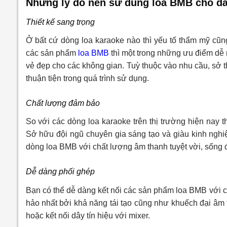
Những lý do nên sử dung loa BMB cho dà
Thiết kế sang trọng
Ở bất cứ dòng loa karaoke nào thì yếu tố thẩm mỹ cũn
các sản phẩm
loa BMB
thì một trong những ưu điểm dễ nh
vẻ đẹp cho các không gian. Tuỳ thuộc vào nhu cầu, sở 
thuận tiện trong quá trình sử dụng.
Chất lượng đảm bảo
So với các dòng loa karaoke trên thị trường hiện nay
Sở hữu đội ngũ chuyên gia sáng tạo và giàu kinh nghi
dòng loa BMB với chất lượng âm thanh tuyệt vời, sống 
Dễ dàng phối ghép
Bạn có thể dễ dàng kết nối các sản phẩm loa BMB với 
hảo nhất bởi khả năng tái tạo cũng như khuếch đại âm
hoặc kết nối dây tín hiệu với mixer.