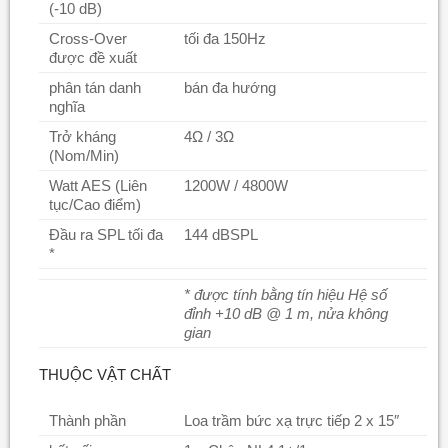
(-10 dB)
Cross-Over
tối đa 150Hz
được đề xuất
phân tán danh
bán đa hướng
nghĩa
Trở kháng
4Ω / 3Ω
(Nom/Min)
Watt AES (Liên
1200W / 4800W
tục/Cao điểm)
Đầu ra SPL tối đa
144 dBSPL
*
* được tính bằng tín hiệu Hệ số
đỉnh +10 dB @ 1 m, nửa không
gian
THUỘC VẬT CHẤT
Thành phần
Loa trầm bức xạ trực tiếp 2 x 15″