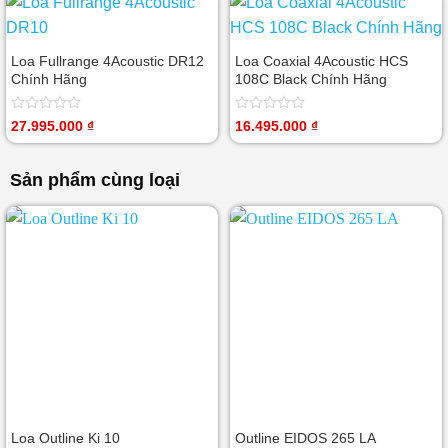
0
0
5
5
sao
sao
Loa Fullrange 4Acoustic DR12
Loa Coaxial 4Acoustic HCS
Chính Hãng
108C Black Chính Hãng
Được
Được
27.995.000
₫
16.495.000
₫
xếp
xếp
hạng
hạng
0
0
Sản phẩm cùng loại
5
5
sao
sao
Loa Outline Ki 10
Outline EIDOS 265 LA