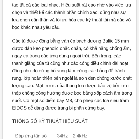
tạo tất cả các loại nhạc. Hiệu suất rất cao nhờ vào việc lựa
chọn và thiết kế các thành phần chính xác, cũng như sự
lựa chọn cẩn thận và tối ưu hóa các kỹ thuật tải mà các vỏ
bọc khác nhau yêu cầu.
Các tủ được đóng bằng ván ép bạch dương Baltic 15 mm
được dán keo phenolic chắc chắn, có khả năng chống ẩm,
ngay cả trong các ứng dụng ngoài trời. Bên trong, các
thanh giằng của tủ cũng như các cổng điều chỉnh dài hoạt
động như độ cứng bổ sung làm cứng các bảng để tránh
rung. lớp hoàn thiện bên ngoài là sơn đen chống xước chất
lượng cao. Mặt trước của thùng loa được bảo vệ bởi lưới
thép chống cộng hưởng được bọc bằng xốp cách âm trong
suốt. Có một số điểm bay M8, cho phép các loa siêu trầm
EIDOS dễ dàng được trang bị phần cứng bay.
THÔNG SỐ KỸ THUẬT HIỆU SUẤT
Đáp ứng tần số
34Hz – 2,4kHz