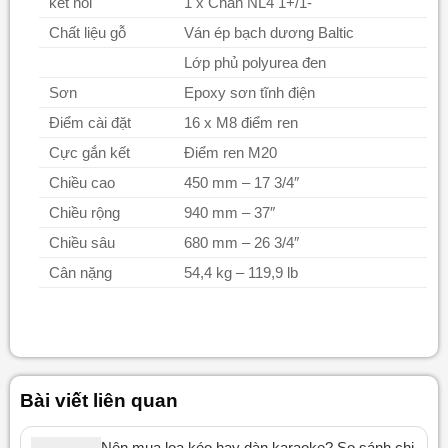
kết nối
1 x Chân NL4 1+/1-
Chất liệu gỗ
Ván ép bạch dương Baltic
Lớp phủ polyurea đen
Sơn
Epoxy sơn tĩnh điện
Điểm cài đặt
16 x M8 điểm ren
Cực gắn kết
Điểm ren M20
Chiều cao
450 mm – 17 3/4″
Chiều rộng
940 mm – 37″
Chiều sâu
680 mm – 26 3/4″
Cân nặng
54,4 kg – 119,9 lb
Bài viết liên quan
Nên mua loa kéo hay dàn karaoke? So sánh chi