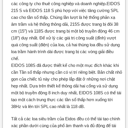
các công ty cho thuê công nghiệp và doanh nghiệp.EIDOS
215 S và EIDOS 118 S phù hợp với việc tăng cường SPL
cao cho tần số thấp. Chúng lần lượt là hệ thống phản xạ
âm trầm và hệ thống thông dải, 215S được trang bị đôi 38
cm (15″) và 118S được trang bị một bộ truyền động 46 cm
(18″) duy nhất. Để xử lý các giá trị công suất (đỉnh) vượt
quá công suất (điện) của loa, cả hai thùng loa đều sử dụng
loa trầm hành trình dài được trang bị các vòng giải điều
chế.
EIDOS 108S đã được thiết kế cho một mục đích khác khi
cần Tần số thấp nhưng cần có vị trí riêng biệt. Bản chất nhỏ
gọn của chiếc tủ này cho phép lắp đặt ở những nơi chật
hẹp nhất. Dựa trên thiết kế thông dải hai cổng và sử dụng
một bộ truyền động 8 inch duy nhất, EIDOS 108S có thể tái
tạo một cách trung thực các tần số thấp hơn xuống tới
38Hz và lên tới SPL cao nhất là 118 dB.
Tất cả các loa siêu trầm của Eidos đều có thể tái tạo chính
xác phần dưới cùng của phổ âm thanh và đủ động để tái