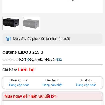
Mới, đầy đủ phụ kiện từ nhà sản xuất
Outline EIDOS 215 S
0.0/5
|
0
Đánh giá | Đã bán
432
Được
xếp
Liên hệ
Giá bán:
hạng
0
5
Đơn vị tính
Bảo hành
Xuất xứ
sao
Đang cập nhật
Đang cập nhật
Đang cập nhật
Mua ngay để nhận ưu đãi lớn