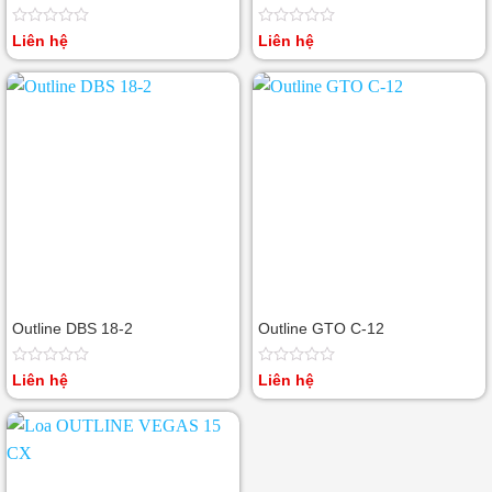
Được
Được
Liên hệ
Liên hệ
xếp
xếp
hạng
hạng
0
0
5
5
sao
sao
Outline DBS 18-2
Outline GTO C-12
Được
Được
Liên hệ
Liên hệ
xếp
xếp
hạng
hạng
0
0
5
5
sao
sao