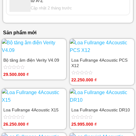
từ A-Z
Cập nhật 2 tháng trước
Sản phẩm mới
Bộ tăng âm điện Verity V4.09
Loa Fullrange 4Acoustic PCS
X12
Được
29.500.000
₫
xếp
Được
22.250.000
₫
hạng
xếp
0
hạng
5
0
sao
5
sao
Loa Fullrange 4Acoustic X15
Loa Fullrange 4Acoustic DR10
Được
Được
26.250.000
₫
25.995.000
₫
xếp
xếp
hạng
hạng