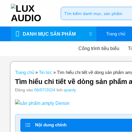
Bỏ
Tìm
qua
kiếm:
nội
dung
Trang chủ
DANH MỤC SẢN PHẨM
Công trình tiêu biểu
Ti
Trang chủ
»
Tin tức
»
Tìm hiểu chi tiết về dòng sản phẩm a
Tìm hiểu chi tiết về dòng sản phẩm
Đăng vào
06/07/2024
bởi
quanly
Nội dung chính