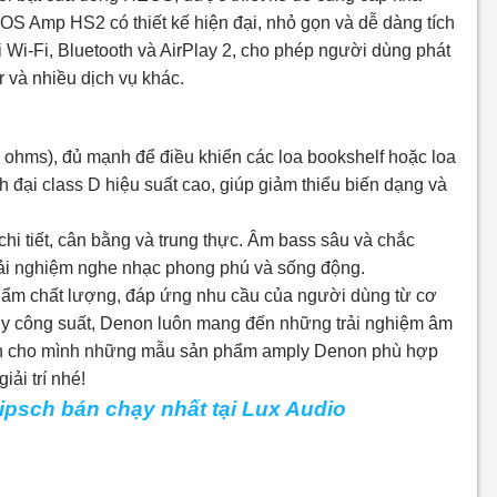
S Amp HS2 có thiết kế hiện đại, nhỏ gọn và dễ dàng tích
i Wi-Fi, Bluetooth và AirPlay 2, cho phép người dùng phát
r và nhiều dịch vụ khác.
ms), đủ mạnh để điều khiển các loa bookshelf hoặc loa
đại class D hiệu suất cao, giúp giảm thiểu biến dạng và
 tiết, cân bằng và trung thực. Âm bass sâu và chắc
 trải nghiệm nghe nhạc phong phú và sống động.
hẩm chất lượng, đáp ứng nhu cầu của người dùng từ cơ
ly công suất, Denon luôn mang đến những trải nghiệm âm
 chọn cho mình những mẫu sản phẩm amply Denon phù hợp
ải trí nhé!
ipsch bán chạy nhất tại Lux Audio