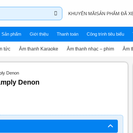
KHUYẾN MÃI
SẢN PHẨM ĐÃ X
Sản phẩm
Giới thiệu
Thanh toán
Công trình tiêu biểu
n tức
Âm thanh Karaoke
Âm thanh nhạc – phim
Âm t
mply Denon
 amply Denon