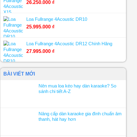
26.250.000
₫
Loa Fullrange 4Acoustic DR10
25.995.000
₫
Loa Fullrange 4Acoustic DR12 Chính Hãng
27.995.000
₫
BÀI VIẾT MỚI
Nên mua loa kéo hay dàn karaoke? So
sánh chi tiết A-Z
Nâng cấp dàn karaoke gia đình chuẩn âm
thanh, hát hay hơn