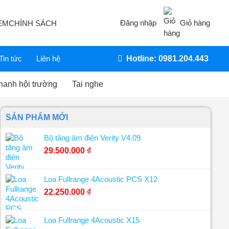
Đăng nhập
Giỏ hàng
EM
CHÍNH SÁCH
Tin tức
Liên hệ
Hotline: 0981.204.443
hanh hội trường
Tai nghe
SẢN PHẨM MỚI
Bộ tăng âm điện Verity V4.09
29.500.000
₫
Loa Fullrange 4Acoustic PCS X12
22.250.000
₫
Loa Fullrange 4Acoustic X15