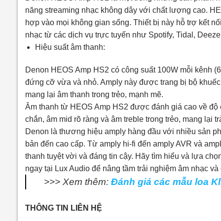
năng streaming nhạc không dây với chất lượng cao. HEO
hợp vào mọi không gian sống. Thiết bị này hỗ trợ kết nố
nhạc từ các dịch vụ trực tuyến như Spotify, Tidal, Deeze
Hiệu suất âm thanh:
Denon HEOS Amp HS2 có công suất 100W mỗi kênh (6 oh
đứng cỡ vừa và nhỏ. Amply này được trang bị bộ khuếch 
mang lại âm thanh trong trẻo, mạnh mẽ.
Âm thanh từ HEOS Amp HS2 được đánh giá cao về độ chi
chắn, âm mid rõ ràng và âm treble trong trẻo, mang lại
Denon là thương hiệu amply hàng đầu với nhiều sản p
bản đến cao cấp. Từ amply hi-fi đến amply AVR và amp
thanh tuyệt vời và đáng tin cậy. Hãy tìm hiểu và lựa
ngay tại Lux Audio để nâng tầm trải nghiệm âm nhạc và gi
>>> Xem thêm:
Đánh giá các mẫu loa Kl
THÔNG TIN LIÊN HỆ