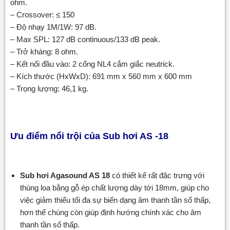
ohm.
– Crossover: ≤ 150
– Độ nhạy 1M/1W: 97 dB.
– Max SPL: 127 dB continuous/133 dB peak.
– Trở kháng: 8 ohm.
– Kết nối đầu vào: 2 cổng NL4 cắm giắc neutrick.
– Kích thước (HxWxD): 691 mm x 560 mm x 600 mm
– Trọng lượng: 46,1 kg.
Ưu điểm nổi trội của Sub hơi AS -18
Sub hơi Agasound AS 18
có thiết kế rất đặc trưng với
thùng loa bằng gỗ ép chất lượng dày tới 18mm, giúp cho
việc giảm thiểu tối đa sự biến dạng âm thanh tần số thấp,
hơn thế chúng còn giúp định hướng chính xác cho âm
thanh tần số thấp.