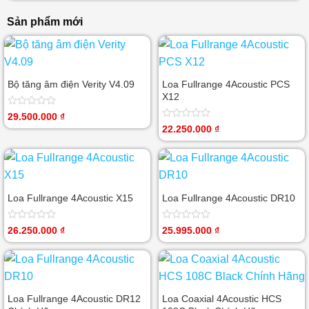
Sản phẩm mới
Bộ tăng âm điện Verity V4.09
Loa Fullrange 4Acoustic PCS
X12
Được
29.500.000
₫
xếp
Được
22.250.000
₫
hạng
xếp
0
hạng
5
0
sao
5
sao
Loa Fullrange 4Acoustic X15
Loa Fullrange 4Acoustic DR10
Được
Được
26.250.000
₫
25.995.000
₫
xếp
xếp
hạng
hạng
0
0
5
5
sao
sao
Loa Fullrange 4Acoustic DR12
Loa Coaxial 4Acoustic HCS