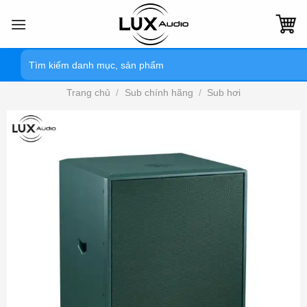
Bỏ
qua
nội
Tìm
dung
kiếm:
Trang chủ
/
Sub chính hãng
/
Sub hơi