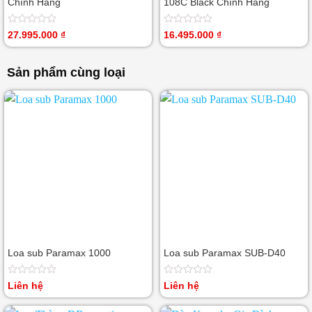
Chính Hãng
108C Black Chính Hãng
Được
Được
27.995.000
₫
16.495.000
₫
xếp
xếp
hạng
hạng
0
0
Sản phẩm cùng loại
5
5
sao
sao
Loa sub Paramax 1000
Loa sub Paramax SUB-D40
Được
Được
Liên hệ
Liên hệ
xếp
xếp
hạng
hạng