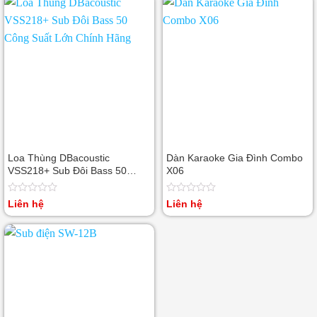
0
0
5
5
sao
sao
Loa Thùng DBacoustic
Dàn Karaoke Gia Đình Combo
VSS218+ Sub Đôi Bass 50
X06
Công Suất Lớn Chính Hãng
Được
Được
Liên hệ
Liên hệ
xếp
xếp
hạng
hạng
0
0
5
5
sao
sao