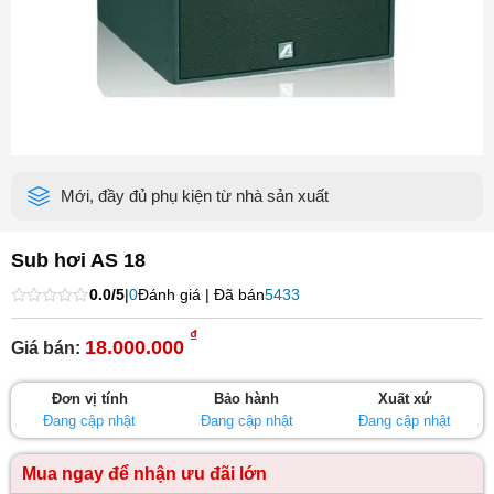
Mới, đầy đủ phụ kiện từ nhà sản xuất
Sub hơi AS 18
0.0/5
|
0
Đánh giá | Đã bán
5433
Được
xếp
₫
18.000.000
Giá bán:
hạng
0
5
sao
Đơn vị tính
Bảo hành
Xuất xứ
Đang cập nhật
Đang cập nhật
Đang cập nhật
Mua ngay để nhận ưu đãi lớn