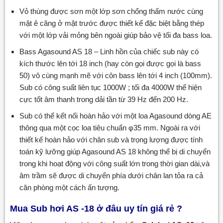
Vỏ thùng được sơn một lớp sơn chống thấm nước cùng
mặt ê căng ở mặt trước được thiết kế đặc biệt bằng thép
với một lớp vải mỏng bên ngoài giúp bảo vệ tối đa bass loa.
Bass Agasound AS 18 – Linh hồn của chiếc sub này có
kích thước lên tới 18 inch (hay còn gọi được gọi là bass
50) vô cùng mạnh mẽ với côn bass lên tới 4 inch (100mm).
Sub có công suất liên tục 1000W ; tối đa 4000W thể hiện
cực tốt âm thanh trong dải tần từ 39 Hz đến 200 Hz.
Sub có thể kết nối hoàn hảo với một loa Agasound dòng AE
thông qua một cọc loa tiêu chuẩn φ35 mm. Ngoài ra với
thiết kế hoàn hảo với chân sub và trọng lượng được tính
toán kỹ lưỡng giúp Agasound AS 18 không thể bị di chuyển
trong khi hoạt động với công suất lớn trong thời gian dài,và
âm trầm sẽ được di chuyển phía dưới chân lan tỏa ra cả
căn phòng một cách ấn tượng.
Mua Sub hơi AS -18 ở đâu uy tín giá rẻ ?