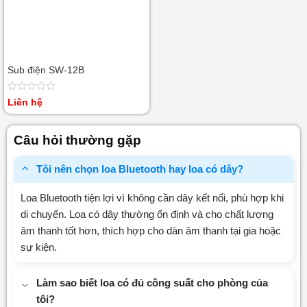
Sub điện SW-12B
Được
Liên hệ
xếp
hạng
0
Câu hỏi thường gặp
5
sao
Tôi nên chọn loa Bluetooth hay loa có dây?
Loa Bluetooth tiện lợi vì không cần dây kết nối, phù hợp khi
di chuyển. Loa có dây thường ổn định và cho chất lượng
âm thanh tốt hơn, thích hợp cho dàn âm thanh tại gia hoặc
sự kiện.
Làm sao biết loa có đủ công suất cho phòng của
tôi?