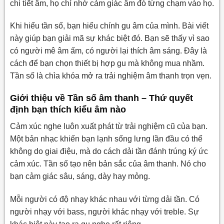
chi tiết âm, họ chỉ nhớ cảm giác âm đó từng chạm vào họ.
1.8.4. Hướng dẫn kết nối cơ bản
Khi hiểu tần số, bạn hiểu chính gu âm của mình. Bài viết
1.9. Mua thiết bị chính hãng tại LUXAUDIO
này giúp bạn giải mã sự khác biệt đó. Bạn sẽ thấy vì sao
1.9.1. Thông Tin Liên Hệ LuxAudio:
có người mê âm ấm, có người lại thích âm sáng. Đây là
cách để bạn chọn thiết bị hợp gu mà không mua nhầm.
Tần số là chìa khóa mở ra trải nghiệm âm thanh trọn vẹn.
Giới thiệu về Tần số âm thanh – Thứ quyết
định bạn thích kiểu âm nào
Cảm xúc nghe luôn xuất phát từ trải nghiệm cũ của bạn.
Một bản nhạc khiến bạn lạnh sống lưng lần đầu có thể
không do giai điệu, mà do cách dải tần đánh trúng ký ức
cảm xúc. Tần số tạo nên bản sắc của âm thanh. Nó cho
bạn cảm giác sâu, sáng, dày hay mỏng.
Mỗi người có độ nhạy khác nhau với từng dải tần. Có
người nhạy với bass, người khác nhạy với treble. Sự