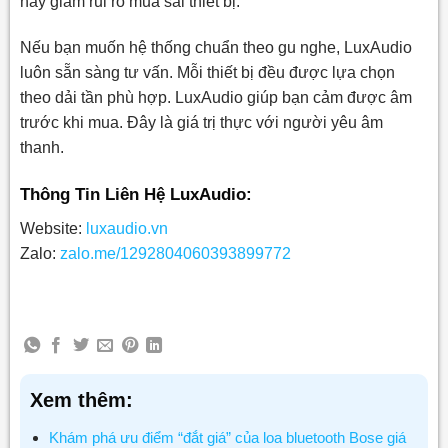
này giảm rủi ro mua sai thiết bị.
Nếu bạn muốn hệ thống chuẩn theo gu nghe, LuxAudio
luôn sẵn sàng tư vấn. Mỗi thiết bị đều được lựa chọn
theo dải tần phù hợp. LuxAudio giúp bạn cảm được âm
trước khi mua. Đây là giá trị thực với người yêu âm
thanh.
Thông Tin Liên Hệ LuxAudio:
Website:
luxaudio.vn
Zalo:
zalo.me/1292804060393899772
Xem thêm:
Khám phá ưu điểm “đắt giá” của loa bluetooth Bose giá