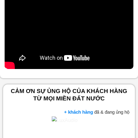
Nội dung chính
CẢM ƠN SỰ ỦNG HỘ CỦA KHÁCH HÀNG
TỪ MỌI MIỀN ĐẤT NƯỚC
+ khách hàng
đã & đang ủng hộ