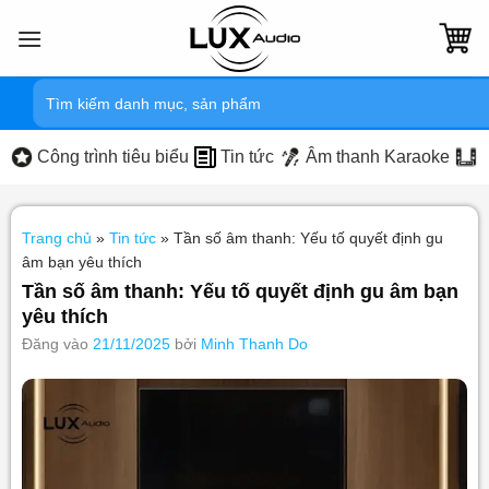
Bỏ
qua
nội
Tìm
dung
kiếm:
Công trình tiêu biểu
Tin tức
Âm thanh Karaoke
Trang chủ
»
Tin tức
»
Tần số âm thanh: Yếu tố quyết định gu
âm bạn yêu thích
Tần số âm thanh: Yếu tố quyết định gu âm bạn
yêu thích
Đăng vào
21/11/2025
bởi
Minh Thanh Do