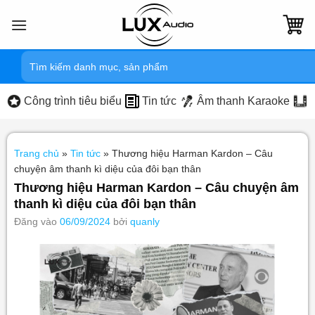
Bỏ
qua
nội
Tìm
dung
kiếm:
Công trình tiêu biểu
Tin tức
Âm thanh Karaoke
Trang chủ
»
Tin tức
»
Thương hiệu Harman Kardon – Câu
chuyện âm thanh kì diệu của đôi bạn thân
Thương hiệu Harman Kardon – Câu chuyện âm
thanh kì diệu của đôi bạn thân
Đăng vào
06/09/2024
bởi
quanly