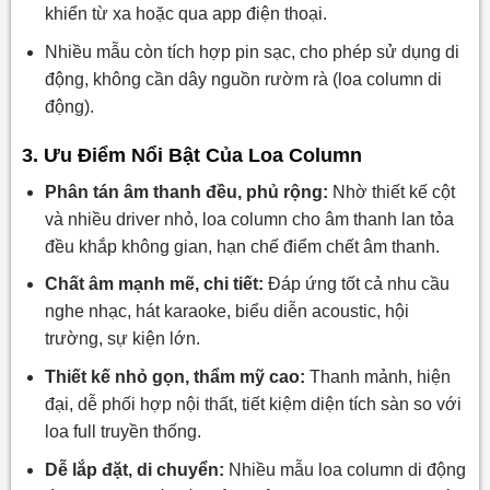
khiển từ xa hoặc qua app điện thoại.
Nhiều mẫu còn tích hợp pin sạc, cho phép sử dụng di
động, không cần dây nguồn rườm rà (loa column di
động).
3. Ưu Điểm Nổi Bật Của Loa Column
Phân tán âm thanh đều, phủ rộng:
Nhờ thiết kế cột
và nhiều driver nhỏ, loa column cho âm thanh lan tỏa
đều khắp không gian, hạn chế điểm chết âm thanh.
Chất âm mạnh mẽ, chi tiết:
Đáp ứng tốt cả nhu cầu
nghe nhạc, hát karaoke, biểu diễn acoustic, hội
trường, sự kiện lớn.
Thiết kế nhỏ gọn, thẩm mỹ cao:
Thanh mảnh, hiện
đại, dễ phối hợp nội thất, tiết kiệm diện tích sàn so với
loa full truyền thống.
Dễ lắp đặt, di chuyển:
Nhiều mẫu loa column di động