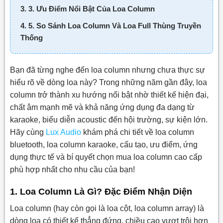
3. 3. Ưu Điểm Nổi Bật Của Loa Column
4. 5. So Sánh Loa Column Và Loa Full Thùng Truyền
Thống
Bạn đã từng nghe đến loa column nhưng chưa thực sự
hiểu rõ về dòng loa này? Trong những năm gần đây, loa
column trở thành xu hướng nổi bật nhờ thiết kế hiện đại,
chất âm mạnh mẽ và khả năng ứng dụng đa dạng từ
karaoke, biểu diễn acoustic đến hội trường, sự kiện lớn.
Hãy cùng
Lux Audio
khám phá chi tiết về loa column
bluetooth, loa column karaoke, cấu tạo, ưu điểm, ứng
dụng thực tế và bí quyết chọn mua loa column cao cấp
phù hợp nhất cho nhu cầu của bạn!
1. Loa Column Là Gì? Đặc Điểm Nhận Diện
Loa column (hay còn gọi là loa cột, loa column array) là
dòng loa có thiết kế thẳng đứng, chiều cao vượt trội hơn