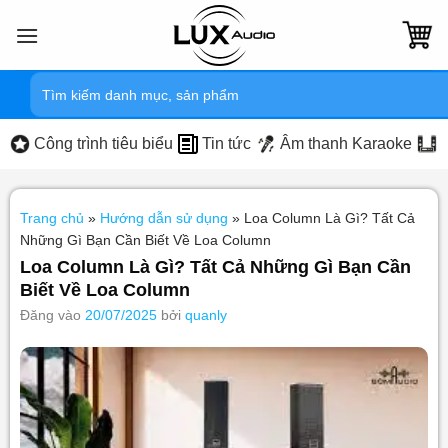
Bỏ
qua
nội
Tìm
dung
kiếm:
Công trình tiêu biểu
Tin tức
Âm thanh Karaoke
Trang chủ
»
Hướng dẫn sử dụng
»
Loa Column Là Gì? Tất Cả
Những Gì Bạn Cần Biết Về Loa Column
Loa Column Là Gì? Tất Cả Những Gì Bạn Cần
Biết Về Loa Column
Đăng vào
20/07/2025
bởi
quanly