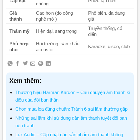
Lắp đặt
Phức tạp hơn
chóng
Giá
Cao hơn (do công
Phổ biến, đa dạng
thành
nghệ mới)
giá
Truyền thống, cổ
Thẩm mỹ
Hiện đại, sang trọng
điển
Phù hợp
Hội trường, sân khấu,
Karaoke, disco, club
cho
acoustic
Xem thêm:
Thương hiệu Harman Kardon – Câu chuyện âm thanh kì
diệu của đôi bạn thân
Chọn mua loa đúng chuẩn: Tránh 6 sai lầm thường gặp
Những sai lầm khi sử dụng dàn âm thanh tuyệt đối bạn
nên tránh
Lux Audio – Cập nhật các sản phẩm âm thanh không