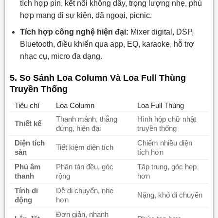
tích hợp pin, kết nối không dây, trọng lượng nhẹ, phù
hợp mang đi sự kiện, dã ngoại, picnic.
Tích hợp công nghệ hiện đại:
Mixer digital, DSP,
Bluetooth, điều khiển qua app, EQ, karaoke, hỗ trợ
nhạc cụ, micro đa dạng.
5. So Sánh Loa Column Và Loa Full Thùng
Truyền Thống
Tiêu chí
Loa Column
Loa Full Thùng
Thanh mảnh, thẳng
Hình hộp chữ nhật
Thiết kế
đứng, hiện đại
truyền thống
Diện tích
Chiếm nhiều diện
Tiết kiệm diện tích
sàn
tích hơn
Phủ âm
Phân tán đều, góc
Tập trung, góc hẹp
thanh
rộng
hơn
Tính di
Dễ di chuyển, nhẹ
Nặng, khó di chuyển
động
hơn
Đơn giản, nhanh