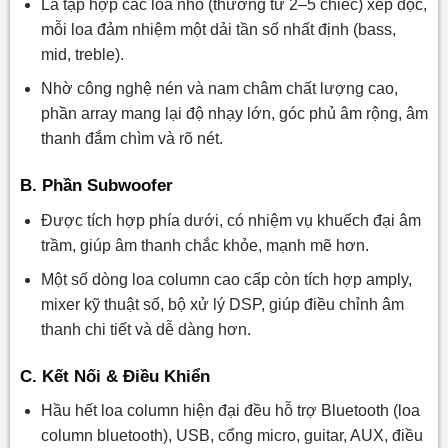
Là tập hợp các loa nhỏ (thường từ 2–5 chiếc) xếp dọc,
mỗi loa đảm nhiệm một dải tần số nhất định (bass,
mid, treble).
Nhờ công nghệ nén và nam châm chất lượng cao,
phần array mang lại độ nhạy lớn, góc phủ âm rộng, âm
thanh đắm chìm và rõ nét.
B. Phần Subwoofer
Được tích hợp phía dưới, có nhiệm vụ khuếch đại âm
trầm, giúp âm thanh chắc khỏe, mạnh mẽ hơn.
Một số dòng loa column cao cấp còn tích hợp amply,
mixer kỹ thuật số, bộ xử lý DSP, giúp điều chỉnh âm
thanh chi tiết và dễ dàng hơn.
C. Kết Nối & Điều Khiển
Hầu hết loa column hiện đại đều hỗ trợ Bluetooth (loa
column bluetooth), USB, cổng micro, guitar, AUX, điều