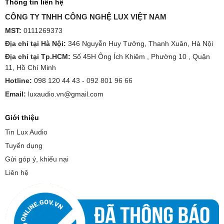
Thông tin liên hệ
CÔNG TY TNHH CÔNG NGHỆ LUX VIỆT NAM
MST:
0111269373
Địa chỉ tại Hà Nội:
346 Nguyễn Huy Tưởng, Thanh Xuân, Hà Nội
Địa chỉ tại Tp.HCM:
Số 45H Ông Ích Khiêm , Phường 10 , Quận
11, Hồ Chí Minh
Hotline:
098 120 44 43 -
092 801 96 66
Email:
luxaudio.vn@gmail.com
Giới thiệu
Tin Lux Audio
Tuyển dụng
Gửi góp ý, khiếu nại
Liên hệ