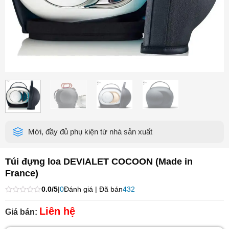
Mới, đầy đủ phụ kiện từ nhà sản xuất
Túi đựng loa DEVIALET COCOON (Made in
France)
0.0/5
|
0
Đánh giá | Đã bán
432
Được
xếp
Liên hệ
Giá bán:
hạng
0
5