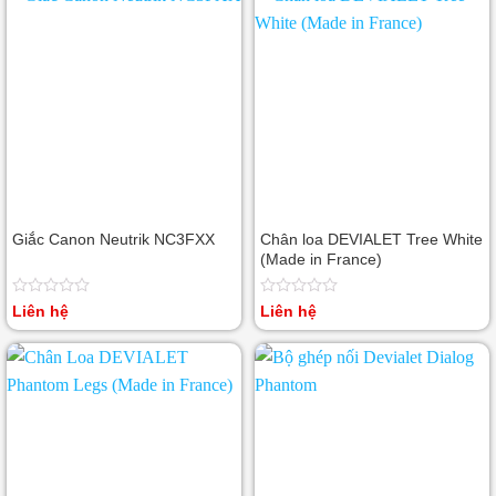
Giắc Canon Neutrik NC3FXX
Chân loa DEVIALET Tree White
(Made in France)
Được
Được
Liên hệ
Liên hệ
xếp
xếp
hạng
hạng
0
0
5
5
sao
sao