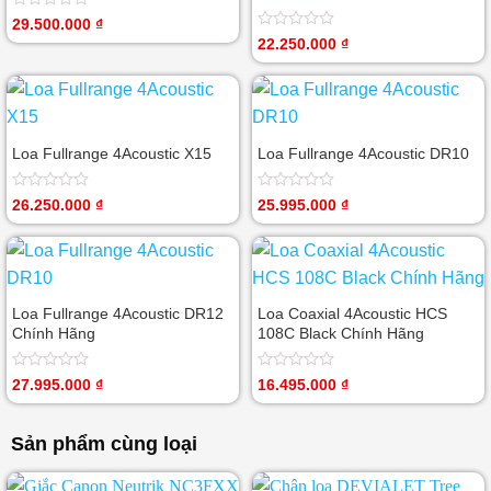
Được
29.500.000
₫
xếp
Được
22.250.000
₫
hạng
xếp
0
hạng
5
0
sao
5
sao
Loa Fullrange 4Acoustic X15
Loa Fullrange 4Acoustic DR10
Được
Được
26.250.000
₫
25.995.000
₫
xếp
xếp
hạng
hạng
0
0
5
5
sao
sao
Loa Fullrange 4Acoustic DR12
Loa Coaxial 4Acoustic HCS
Chính Hãng
108C Black Chính Hãng
Được
Được
27.995.000
₫
16.495.000
₫
xếp
xếp
hạng
hạng
0
0
Sản phẩm cùng loại
5
5
sao
sao