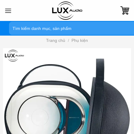
Bỏ
qua
nội
Tìm
dung
kiếm:
Trang chủ
/
Phụ kiện