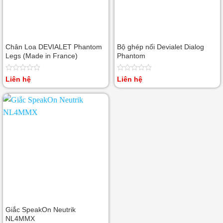
Chân Loa DEVIALET Phantom
Bộ ghép nối Devialet Dialog
Legs (Made in France)
Phantom
Được
Được
Liên hệ
Liên hệ
xếp
xếp
hạng
hạng
0
0
5
5
sao
sao
Giắc SpeakOn Neutrik
NL4MMX