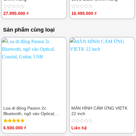
Được
Được
27.995.000
₫
16.495.000
₫
xếp
xếp
hạng
hạng
0
0
Sản phẩm cùng loại
5
5
sao
sao
Loa di động Pasion 2c
MÀN HÌNH CẢM ỨNG VIETK
Bluetooth, ngõ vào Optical,
22 inch
Coaxial, Guitar, USB
Được xếp
Được
6.500.000
₫
Liên hệ
hạng
5.00
xếp
5 sao
hạng