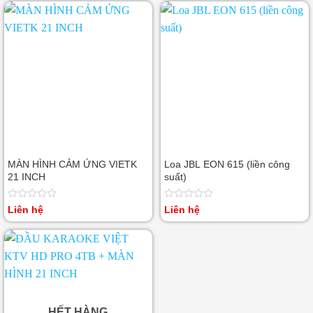
0
5
sao
MÀN HÌNH CẢM ỨNG VIETK
Loa JBL EON 615 (liền công
21 INCH
suất)
Được
Được
Liên hệ
Liên hệ
xếp
xếp
hạng
hạng
0
0
5
5
sao
sao
HẾT HÀNG