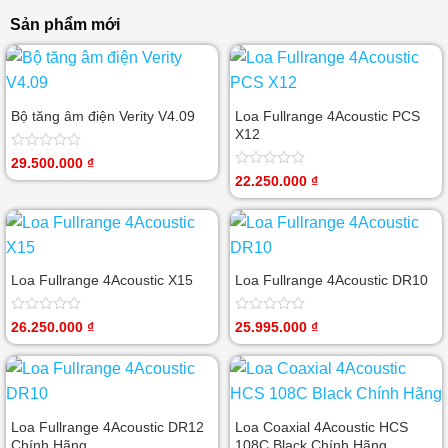
Sản phẩm mới
Bộ tăng âm điện Verity V4.09
Loa Fullrange 4Acoustic PCS
X12
Được
29.500.000
₫
xếp
Được
22.250.000
₫
hạng
xếp
0
hạng
5
0
sao
5
sao
Loa Fullrange 4Acoustic X15
Loa Fullrange 4Acoustic DR10
Được
Được
26.250.000
₫
25.995.000
₫
xếp
xếp
hạng
hạng
0
0
5
5
sao
sao
Loa Fullrange 4Acoustic DR12
Loa Coaxial 4Acoustic HCS
Chính Hãng
108C Black Chính Hãng