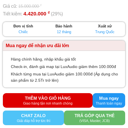
0
₫
Giá cũ:
15.000.000
5
sao
₫
4.420.000
Tiết kiệm:
(29%)
Đơn vị tính
Bảo hành
Xuất xứ
Chiếc
12 tháng
Trung Quốc
Mua ngay để nhận ưu đãi lớn
Hàng chính hãng, nhập khẩu giá tốt
Check-in, đánh giá map tại LuxAudio giảm thêm 100.000đ
Khách từng mua tại LuxAudio giảm 100.000đ (Áp dụng cho
sản phẩm từ 2.5Tr trở lên)
THÊM VÀO GIỎ HÀNG
Mua ngay
CHAT ZALO
TRẢ GÓP QUA THẺ
Giải đáp hỗ trợ tức thì
(VISA, Master, JCB)