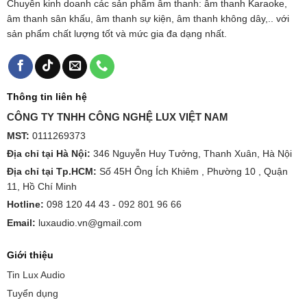
Chuyên kinh doanh các sản phẩm âm thanh: âm thanh Karaoke,
âm thanh sân khấu, âm thanh sự kiện, âm thanh không dây,.. với
sản phẩm chất lượng tốt và mức gia đa dạng nhất.
Thông tin liên hệ
CÔNG TY TNHH CÔNG NGHỆ LUX VIỆT NAM
MST:
0111269373
Địa chỉ tại Hà Nội:
346 Nguyễn Huy Tưởng, Thanh Xuân, Hà Nội
Địa chỉ tại Tp.HCM:
Số 45H Ông Ích Khiêm , Phường 10 , Quận
11, Hồ Chí Minh
Hotline:
098 120 44 43 -
092 801 96 66
Email:
luxaudio.vn@gmail.com
Giới thiệu
Tin Lux Audio
Tuyển dụng