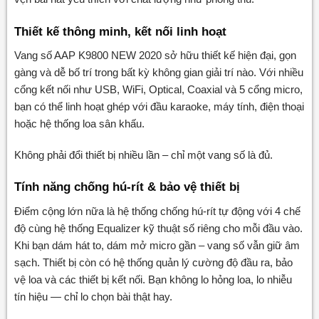
Thiết kế thông minh, kết nối linh hoạt
Vang số AAP K9800 NEW 2020 sở hữu thiết kế hiện đại, gọn
gàng và dễ bố trí trong bất kỳ không gian giải trí nào. Với nhiều
cổng kết nối như USB, WiFi, Optical, Coaxial và 5 cổng micro,
bạn có thể linh hoạt ghép với đầu karaoke, máy tính, điện thoại
hoặc hệ thống loa sân khấu.
Không phải đổi thiết bị nhiều lần – chỉ một vang số là đủ.
Tính năng chống hú-rít & bảo vệ thiết bị
Điểm cộng lớn nữa là hệ thống chống hú-rít tự động với 4 chế
độ cùng hệ thống Equalizer kỹ thuật số riêng cho mỗi đầu vào.
Khi bạn dám hát to, dám mở micro gần – vang số vẫn giữ âm
sạch. Thiết bị còn có hệ thống quản lý cường độ đầu ra, bảo
vệ loa và các thiết bị kết nối. Bạn không lo hỏng loa, lo nhiễu
tín hiệu — chỉ lo chọn bài thật hay.