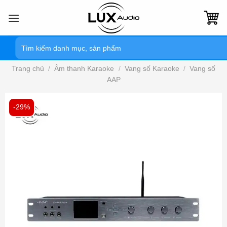
Bỏ
qua
nội
Tìm
dung
kiếm:
Trang chủ
/
Âm thanh Karaoke
/
Vang số Karaoke
/
Vang số
AAP
-29%