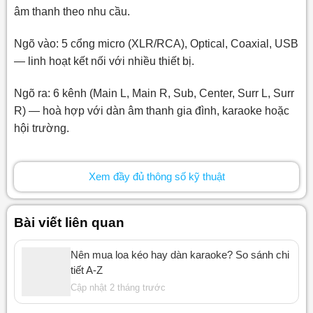
âm thanh theo nhu cầu.
Ngõ vào: 5 cổng micro (XLR/RCA), Optical, Coaxial, USB
— linh hoạt kết nối với nhiều thiết bị.
Ngõ ra: 6 kênh (Main L, Main R, Sub, Center, Surr L, Surr
R) — hoà hợp với dàn âm thanh gia đình, karaoke hoặc
hội trường.
Tính năng: Hệ thống Equalizer kỹ thuật số với 13 dải EQ
Xem đầy đủ thông số kỹ thuật
cho mỗi đầu vào, 4 chế độ chống hú rít tự động — giúp
loại bỏ tiếng hú, rè và nhiễu nền.
Bài viết liên quan
Kích thước: 480 × 67 × 228 mm — gọn gàng, dễ bố trí.
Nên mua loa kéo hay dàn karaoke? So sánh chi
Trọng lượng: 2.8 kg — nhẹ, thuận tiện lắp đặt.
tiết A-Z
Cập nhật 2 tháng trước