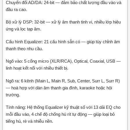
Chuyển đổi AD/DA: 24-bit — đảm bảo chất lượng đầu vào và
đầu ra cao.
Bộ xử lý DSP: 32-bit — xử lý âm thanh tinh vi, nhiều lớp hiệu
ứng và lọc tạp âm.
Cấu hình Equalizer: 21 cấu hình sẵn có — giúp tùy chỉnh âm
thanh theo nhu cầu.
Ngõ vào: 5 cổng micro (XLR/RCA), Optical, Coaxial, USB —
linh hoạt kết nối với nhiều thiết bị.
Ngõ ra: 6 kênh (Main L, Main R, Sub, Center, Surr L, Surr R)
— hoà hợp với dàn âm thanh gia đình, karaoke hoặc hội
trường.
Tính năng: Hệ thống Equalizer kỹ thuật số với 13 dải EQ cho
mỗi đầu vào, 4 chế độ chống hú rít tự động — giúp loại bỏ
tiếng hú, rè và nhiễu nền.