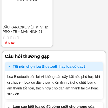
ĐẦU KARAOKE VIỆT KTV HD
PRO 4TB + MÀN HÌNH 21
INCH
Được
Liên hệ
xếp
hạng
0
Câu hỏi thường gặp
5
sao
Tôi nên chọn loa Bluetooth hay loa có dây?
Loa Bluetooth tiện lợi vì không cần dây kết nối, phù hợp khi
di chuyển. Loa có dây thường ổn định và cho chất lượng
âm thanh tốt hơn, thích hợp cho dàn âm thanh tại gia hoặc
sự kiện.
Làm sao biết loa có đủ công suất cho phòng của