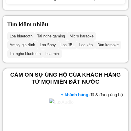
Tìm kiếm nhiều
Loa bluetooth
Tai nghe gaming
Micro karaoke
Amply gia đình
Loa Sony
Loa JBL
Loa kéo
Dàn karaoke
Tai nghe bluetooth
Loa mini
CẢM ƠN SỰ ỦNG HỘ CỦA KHÁCH HÀNG
TỪ MỌI MIỀN ĐẤT NƯỚC
+ khách hàng
đã & đang ủng hộ