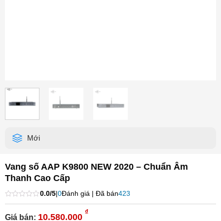
Mới
Vang số AAP K9800 NEW 2020 – Chuẩn Âm
Thanh Cao Cấp
0.0/5
|
0
Đánh giá | Đã bán
423
Được
xếp
₫
10.580.000
Giá bán:
hạng