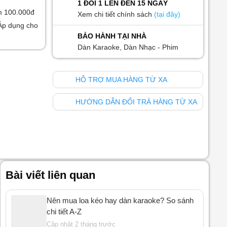
1 ĐỔI 1 LÊN ĐẾN 15 NGÀY
m 100.000đ
Xem chi tiết chính sách
(tại đây)
Áp dụng cho
BẢO HÀNH TẠI NHÀ
Dàn Karaoke, Dàn Nhạc - Phim
HỖ TRỢ MUA HÀNG TỪ XA
HƯỚNG DẪN ĐỔI TRẢ HÀNG TỪ XA
Bài viết liên quan
Nên mua loa kéo hay dàn karaoke? So sánh
chi tiết A-Z
Cập nhật 2 tháng trước