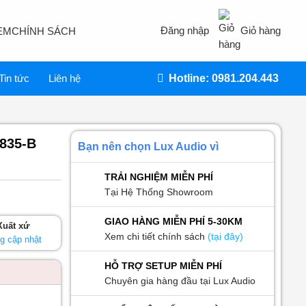
Đăng nhập
Giỏ hàng
EM
CHÍNH SÁCH
Tin tức
Liên hệ
Hotline: 0981.204.443
-835-B
Bạn nên chọn Lux Audio vì
TRẢI NGHIỆM MIỄN PHÍ
Tại Hệ Thống Showroom
GIAO HÀNG MIỄN PHÍ 5-30KM
Xuất xứ
Xem chi tiết chính sách
(tại đây)
g cập nhật
HỖ TRỢ SETUP MIỄN PHÍ
Chuyên gia hàng đầu tại Lux Audio