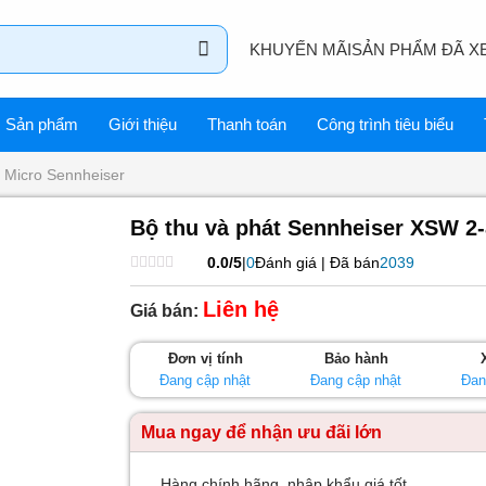
KHUYẾN MÃI
SẢN PHẨM ĐÃ X
Sản phẩm
Giới thiệu
Thanh toán
Công trình tiêu biểu
Micro Sennheiser
Bộ thu và phát Sennheiser XSW 2
0.0/5
|
0
Đánh giá | Đã bán
2039
Được
xếp
Liên hệ
Giá bán:
hạng
0
5
Đơn vị tính
Bảo hành
sao
Đang cập nhật
Đang cập nhật
Đan
Mua ngay để nhận ưu đãi lớn
Hàng chính hãng, nhập khẩu giá tốt