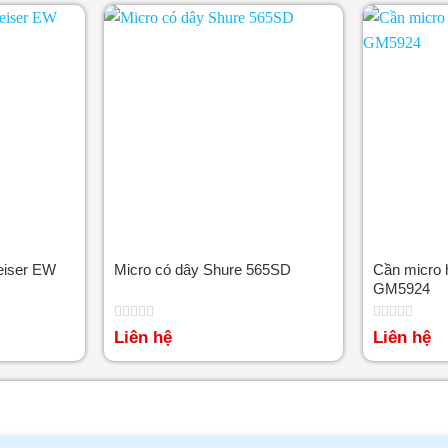
eiser EW
Micro có dây Shure 565SD
Cần micro 
GM5924
Được
Được
Liên hệ
Liên hệ
xếp
xếp
hạng
hạng
0
0
5
5
sao
sao