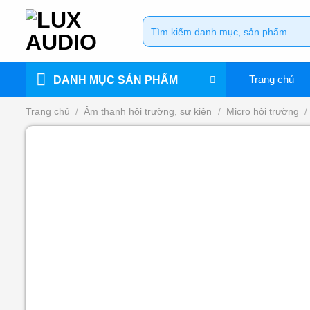
Bỏ
Tìm
qua
kiếm:
nội
dung
Trang chủ
DANH MỤC SẢN PHẨM
Trang chủ
/
Âm thanh hội trường, sự kiện
/
Micro hội trường
/