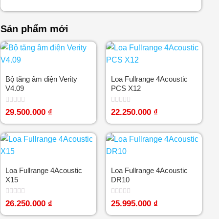
Sản phẩm mới
Bộ tăng âm điện Verity
Loa Fullrange 4Acoustic
V4.09
PCS X12
Được
Được
29.500.000
₫
22.250.000
₫
xếp
xếp
hạng
hạng
0
0
5
5
sao
sao
Loa Fullrange 4Acoustic
Loa Fullrange 4Acoustic
X15
DR10
Được
Được
26.250.000
₫
25.995.000
₫
xếp
xếp
hạng
hạng