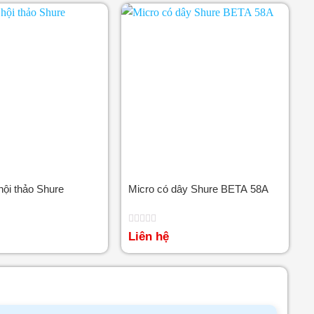
hội thảo Shure
Micro có dây Shure BETA 58A
Được
Liên hệ
xếp
hạng
0
5
sao