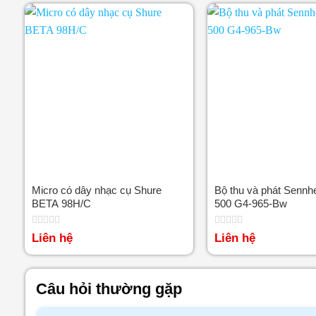
Micro có dây nhạc cụ Shure
Bộ thu và phát Sennh
BETA 98H/C
500 G4-965-Bw
Được
Được
Liên hệ
Liên hệ
xếp
xếp
hạng
hạng
0
0
5
5
sao
sao
Câu hỏi thường gặp