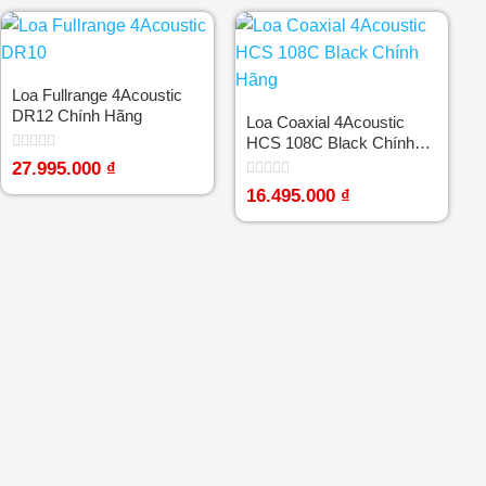
0
0
5
5
sao
sao
Loa Fullrange 4Acoustic
DR12 Chính Hãng
Loa Coaxial 4Acoustic
HCS 108C Black Chính
Hãng
Được
27.995.000
₫
xếp
Được
hạng
16.495.000
₫
xếp
0
hạng
5
0
sao
5
sao