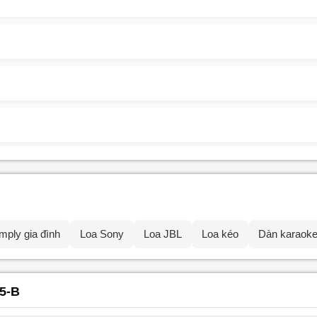
mply gia đình
Loa Sony
Loa JBL
Loa kéo
Dàn karaok
35-B