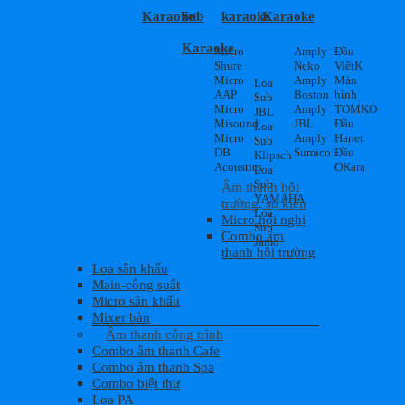
Karaoke
Sub
karaoke
Karaoke
Karaoke
Micro
Amply
Đầu
Shure
Neko
ViệtK
Micro
Amply
Màn
Loa
AAP
Boston
hình
Sub
Micro
Amply
TOMKO
JBL
Misound
JBL
Đầu
Loa
Micro
Amply
Hanet
Sub
DB
Sumico
Đầu
Klipsch
Acoustics
OKara
Loa
Sub
Âm thanh hội
YAMAHA
trường, sự kiện
Loa
Micro hội nghị
Sub
Combo âm
Jamo
thanh hội trường
Loa sân khấu
Main-công suất
Micro sân khấu
Mixer bàn
Âm thanh công trình
Combo âm thanh Cafe
Combo âm thanh Spa
Combo biệt thự
Loa PA