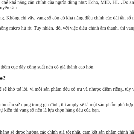
ạn chế khả năng căn chỉnh của người dùng như: Echo, MID, HI…Do amp
huyên sâu.
g. Không chỉ vậy, vang số còn có khả năng điều chỉnh các dải tần số m
ống micro hú rít. Tuy nhiên, đối với việc điều chỉnh âm thanh, thì van
p thêm cục đẩy công suất nên có giá thành cao hơn.
ke?
 sẽ khó trả lời, vì mỗi sản phẩm đều có ưu và nhược điểm riêng, tùy 
 nhu cầu sử dụng trong gia đình, thì amply sẽ là một sản phẩm phù 
sự kiện thì vang số nên là lựa chọn hàng đầu của bạn.
ng sẽ được hưởng các chính giá tốt nhất, cam kết sản phẩm chính hãng