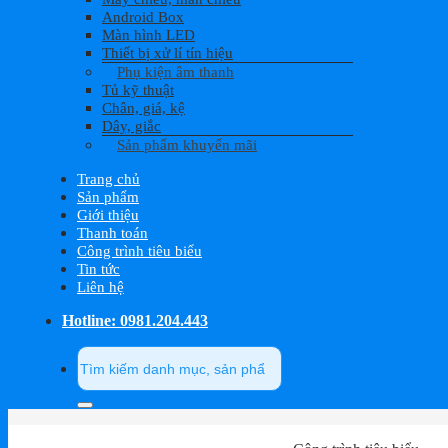
Android Box
Màn hình LED
Thiết bị xử lí tín hiệu
Phụ kiện âm thanh
Tủ kỹ thuật
Chân, giá, kệ
Dây, giắc
Sản phẩm khuyến mãi
Trang chủ
Sản phẩm
Giới thiệu
Thanh toán
Công trình tiêu biểu
Tin tức
Liên hệ
Hotline: 0981.204.443
Tìm
kiếm: