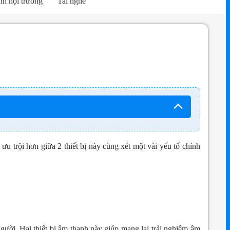
h hội trường
Tai nghe
u trội hơn giữa 2 thiết bị này cùng xét một vài yếu tố chính
gười. Hai thiết bị âm thanh này giúp mang lại trải nghiệm âm