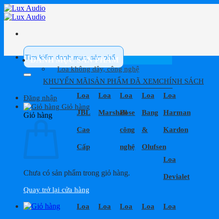
Bỏ
qua
nội
dung
Tìm
kiếm:
DANH MỤC SẢN PHẨM
Loa không dây, công nghệ
KHUYẾN MÃI
SẢN PHẨM ĐÃ XEM
CHÍNH SÁCH
Loa
Loa
Loa
Loa
Loa
Đăng nhập
Giỏ hàng
JBL
Marshall
Bose
Bang
Harman
Giỏ hàng
Cao
công
&
Kardon
Cấp
nghệ
Olufsen
Loa
Chưa có sản phẩm trong giỏ hàng.
Devialet
Quay trở lại cửa hàng
Loa
Loa
Loa
Loa
Loa