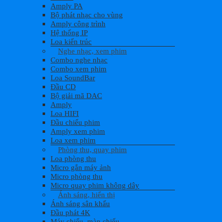
Amply PA
Bộ phát nhạc cho vùng
Amply công trình
Hệ thống IP
Loa kiến trúc
Nghe nhạc, xem phim
Combo nghe nhạc
Combo xem phim
Loa SoundBar
Đầu CD
Bộ giải mã DAC
Amply
Loa HIFI
Đầu chiếu phim
Amply xem phim
Loa xem phim
Phòng thu, quay phim
Loa phòng thu
Micro gắn máy ảnh
Micro phòng thu
Micro quay phim không dây
Ánh sáng, hiển thị
Ánh sáng sân khấu
Đầu phát 4K
Máy chiếu, màn chiếu