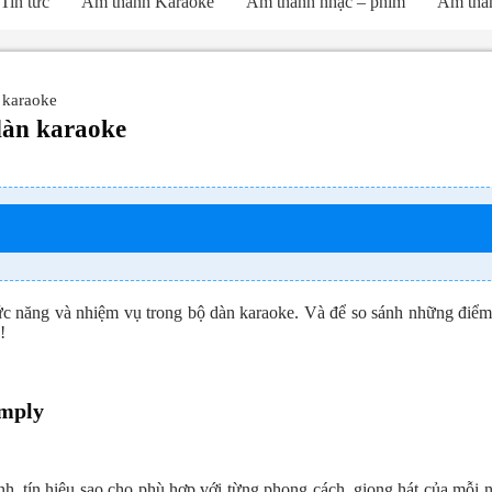
Tin tức
Âm thanh Karaoke
Âm thanh nhạc – phim
Âm than
 karaoke
dàn karaoke
ức năng và nhiệm vụ trong bộ dàn karaoke. Và để so sánh những điểm ư
!
amply
nh, tín hiệu sao cho phù hợp với từng phong cách, giọng hát của mỗi n