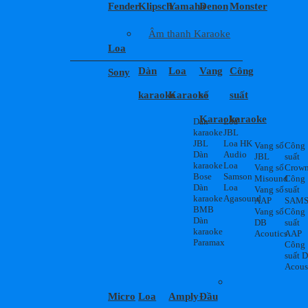
Fender
Klipsch
Yamaha
Denon
Monster
Âm thanh Karaoke
Loa
Dàn
Loa
Vang
Công
Sony
karaoke
Karaoke
số
suất
Karaoke
karaoke
Dàn
Loa
karaoke
JBL
JBL
Loa HK
Vang số
Công
Dàn
Audio
JBL
suất
karaoke
Loa
Vang số
Crow
Bose
Samson
Misound
Công
Dàn
Loa
Vang số
suất
karaoke
Agasound
AAP
SAM
BMB
Vang số
Công
Dàn
DB
suất
karaoke
Acoutics
AAP
Paramax
Công
suất 
Acous
Micro
Loa
Amply
Đầu