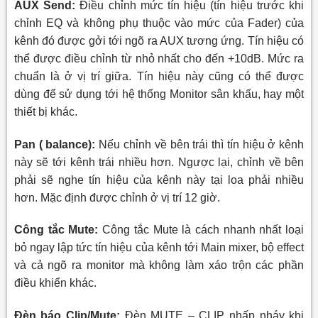
AUX Send:
Điều chỉnh mức tín hiệu (tín hiệu trước khi
chỉnh EQ và không phụ thuộc vào mức của Fader) của
kênh đó được gởi tới ngõ ra AUX tương ứng. Tín hiệu có
thể được điều chỉnh từ nhỏ nhất cho đến +10dB. Mức ra
chuẩn là ở vị trí giữa. Tín hiệu này cũng có thể được
dùng để sử dụng tới hệ thống Monitor sân khấu, hay một
thiết bị khác.
Pan ( balance):
Nếu chỉnh về bên trái thì tín hiệu ở kênh
này sẽ tới kênh trái nhiều hơn. Ngược lại, chỉnh về bên
phải sẽ nghe tín hiệu của kênh này tại loa phải nhiều
hơn. Mặc định được chỉnh ở vị trí 12 giờ.
Công tắc Mute:
Công tắc Mute là cách nhanh nhất loại
bỏ ngay lập tức tín hiệu của kênh tới Main mixer, bộ effect
và cả ngõ ra monitor mà không làm xáo trộn các phần
điều khiển khác.
Đèn báo Clip/Mute:
Đèn MUTE – CLIP nhấp nháy khi