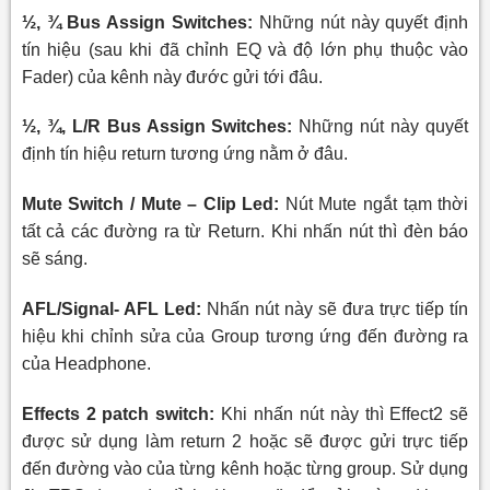
½, ¾ Bus Assign Switches:
Những nút này quyết định
tín hiệu (sau khi đã chỉnh EQ và độ lớn phụ thuộc vào
Fader) của kênh này đước gửi tới đâu.
½, ¾, L/R Bus Assign Switches:
Những nút này quyết
định tín hiệu return tương ứng nằm ở đâu.
Mute Switch / Mute – Clip Led:
Nút Mute ngắt tạm thời
tất cả các đường ra từ Return. Khi nhấn nút thì đèn báo
sẽ sáng.
AFL/Signal- AFL Led:
Nhấn nút này sẽ đưa
trực tiếp tín
hiệu khi chỉnh sửa của Group tương ứng đến đường ra
của Headphone.
Effects 2 patch switch:
Khi nhấn nút này thì Effect2 sẽ
được sử dụng làm return 2 hoặc sẽ được gửi trực tiếp
đến đường vào của từng kênh hoặc từng group. Sử dụng