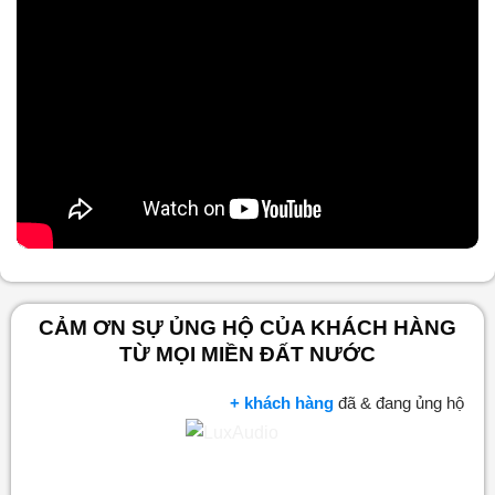
Nội dung chính
CẢM ƠN SỰ ỦNG HỘ CỦA KHÁCH HÀNG
TỪ MỌI MIỀN ĐẤT NƯỚC
+ khách hàng
đã & đang ủng hộ