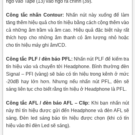
ngõ vào Tape (13) vào ngõ ra chính (39).
Công tắc nhấn Contour:
Nhấn nút này xuống để làm
tăng thêm hiệu quả
cho tín hiệu bằng cách cộng thêm vào
cả những âm trầm và âm cao. Hiệu quả đặc biệt này rất
thích hợp cho những âm thanh có âm lượng nhỏ hoặc
cho tín hiệu máy ghi âm/CD.
Công tắc PLF / đèn báo PFL:
Nhấn nút PLF để kiểm tra
tín hiệu vào và chuyển tới Headphone. Bình thường đèn
Signal – PFl (vàng) sẽ báo có tín hiệu trong kênh ở mức
-20dB hay lớn hơn. Nhưng nếu nhấn nút PFL, đèn sẽ
sáng liên tục cho biết rằng tín hiệu ở Headphone là PFL.
Công tắc AFL / đèn báo AFL – Clip:
Khi bạn nhấn nút
này thì tín hiệu
được gửi đến Headphone và đèn AFL sẽ
sáng. Đèn led sáng báo tín hiệu được chọn (khi có tín
hiệu vào thì đèn Led sẽ sáng).