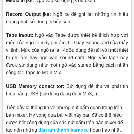
Media in jks:
Ngõ vào sử dụng jk búp sen.
Record Output jks:
Ngõ ra để ghi lại những tín hiệu
dang phát, sử dụng jk búp sen.
Tape in/out:
Ngõ vào Tape được thiết kế thích hợp với
mức của ngõ ra máy ghi âm, CD hay Soundcard của máy
vi tính. Mức của ngõ ra là +4dBu dùng để nối với một thiết
bị ghi âm hay ngõ vào sound card. Ngõ vào tape này
được sử dụng như một ngõ vào stereo bằng cách nhấn
công tắc Tape to Main Mix.
USB Memory conect tor:
Sử dụng để thu và phát tín
hiệu bằng
USB
(sử dụng dạng đuôi Mp3,..)
Trên đây là thông tin về những nút bấm quan trọng trên
bàn mixer. Hy vọng qua bài viết này bạn đã có thể hiểu
được hết công dụng của các nút bấm trên bàn mixer để
tạo nên những
dàn âm thanh karaoke
hoàn hảo nhất.