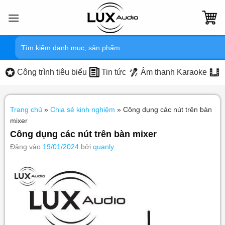
Bỏ
qua
nội
Tìm
dung
kiếm:
Công trình tiêu biểu
Tin tức
Âm thanh Karaoke
Trang chủ
»
Chia sẻ kinh nghiệm
»
Công dụng các nút trên bàn
mixer
Công dụng các nút trên bàn mixer
Đăng vào
19/01/2024
bởi
quanly