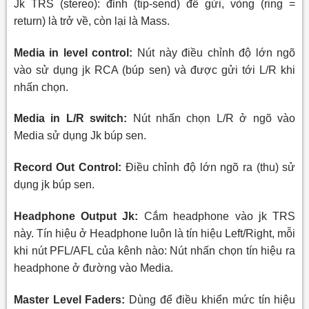
Jk TRS (stereo): đỉnh (tip-send) để gửi, vòng (ring =
return) là trở về, còn lại là Mass.
Media in level control:
Nút này điều chỉnh độ lớn ngõ
vào sử dụng jk RCA (búp sen) và được gửi tới L/R khi
nhấn chọn.
Media in L/R switch:
Nút nhấn chọn L/R ở ngõ vào
Media sử dụng Jk búp sen.
Record Out Control:
Điều chỉnh độ lớn ngõ ra (thu) sử
dụng jk búp sen.
Headphone Output Jk:
Cắm headphone vào jk TRS
này. Tín hiệu ở Headphone luôn là tín hiệu Left/Right, mỗi
khi nút PFL/AFL của kênh nào: Nút nhấn chọn tín hiệu ra
headphone ở đường vào Media.
Master Level Faders:
Dùng để điều khiển mức tín hiệu