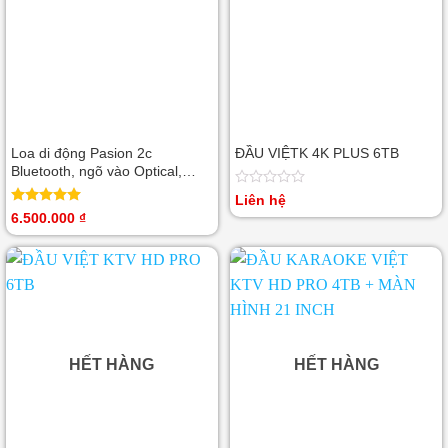
Loa di động Pasion 2c
ĐẦU VIỆTK 4K PLUS 6TB
Bluetooth, ngõ vào Optical,
Coaxial, Guitar, USB
Được
Liên hệ
xếp
Được xếp
6.500.000
₫
hạng
hạng
5.00
0
5 sao
5
sao
HẾT HÀNG
HẾT HÀNG