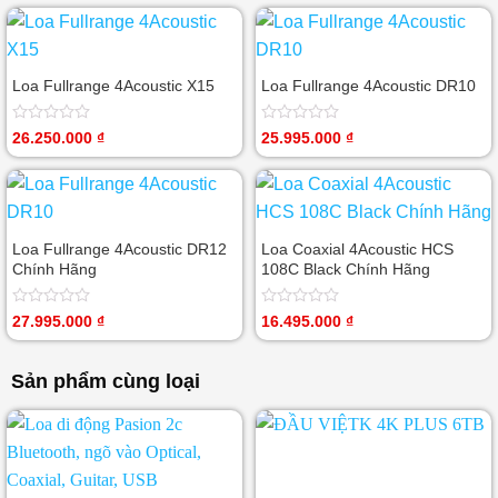
hạng
5
0
sao
5
sao
Loa Fullrange 4Acoustic X15
Loa Fullrange 4Acoustic DR10
Được
Được
26.250.000
₫
25.995.000
₫
xếp
xếp
hạng
hạng
0
0
5
5
sao
sao
Loa Fullrange 4Acoustic DR12
Loa Coaxial 4Acoustic HCS
Chính Hãng
108C Black Chính Hãng
Được
Được
27.995.000
₫
16.495.000
₫
xếp
xếp
hạng
hạng
0
0
Sản phẩm cùng loại
5
5
sao
sao