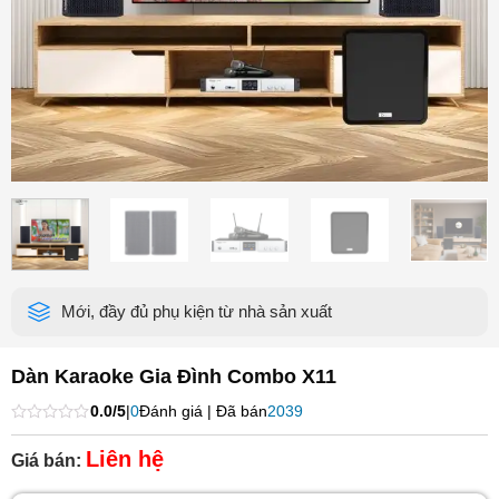
Mới, đầy đủ phụ kiện từ nhà sản xuất
Dàn Karaoke Gia Đình Combo X11
0.0/5
|
0
Đánh giá | Đã bán
2039
Được
xếp
Liên hệ
Giá bán:
hạng
0
5