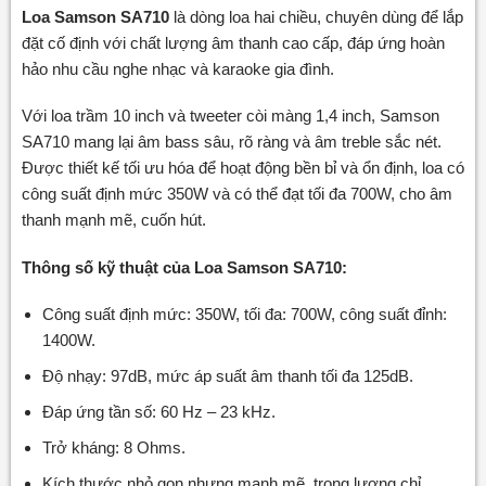
Loa Samson SA710
là dòng loa hai chiều, chuyên dùng để lắp
đặt cố định với chất lượng âm thanh cao cấp, đáp ứng hoàn
hảo nhu cầu nghe nhạc và karaoke gia đình.
Với loa trầm 10 inch và tweeter còi màng 1,4 inch, Samson
SA710 mang lại âm bass sâu, rõ ràng và âm treble sắc nét.
Được thiết kế tối ưu hóa để hoạt động bền bỉ và ổn định, loa có
công suất định mức 350W và có thể đạt tối đa 700W, cho âm
thanh mạnh mẽ, cuốn hút.
Thông số kỹ thuật của Loa Samson SA710:
Công suất định mức: 350W, tối đa: 700W, công suất đỉnh:
1400W.
Độ nhạy: 97dB, mức áp suất âm thanh tối đa 125dB.
Đáp ứng tần số: 60 Hz – 23 kHz.
Trở kháng: 8 Ohms.
Kích thước nhỏ gọn nhưng mạnh mẽ, trọng lượng chỉ