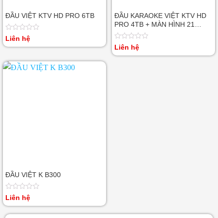
ĐẦU VIỆT KTV HD PRO 6TB
ĐẦU KARAOKE VIỆT KTV HD
PRO 4TB + MÀN HÌNH 21
INCH
Được
Liên hệ
xếp
Được
Liên hệ
hạng
xếp
0
hạng
5
0
sao
5
sao
ĐẦU VIỆT K B300
Được
Liên hệ
xếp
hạng
0