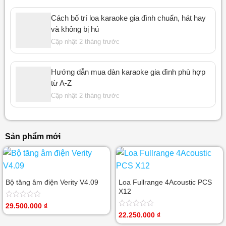
Cách bố trí loa karaoke gia đình chuẩn, hát hay
và không bị hú
Cập nhật 2 tháng trước
Hướng dẫn mua dàn karaoke gia đình phù hợp
từ A-Z
Cập nhật 2 tháng trước
Sản phẩm mới
Bộ tăng âm điện Verity V4.09
Loa Fullrange 4Acoustic PCS
X12
Được
29.500.000
₫
xếp
Được
22.250.000
₫
hạng
xếp
0