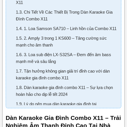
X11
1.3. Chi Tiết Về Các Thiết Bị Trong Dàn Karaoke Gia
Đình Combo X11
1.4. 1. Loa Samson SA710 – Linh hồn của Combo X11
1.5. 2. Amply 3 trong 1 KS600 – Tăng cường sức
mạnh cho âm thanh
1.6. 3. Loa sub điện LX-S32SA – Đem đến âm bass
mạnh mẽ và sâu lắng
1.7. Tận hưởng không gian giải trí đỉnh cao với dàn
karaoke gia đình combo X11
1.8. Dàn karaoke gia đình combo X11 – Sự lựa chọn
hoàn hảo cho dịp lễ tết 2024
1.9. Lý do nên mua dàn karaoke gia đình tại
LUXAUDIO
Dàn Karaoke Gia Đình Combo X11 – Trải
1.10. Thông tin liên hệ:
Nghiệm Âm Thanh Đỉnh Cao Tại Nhà