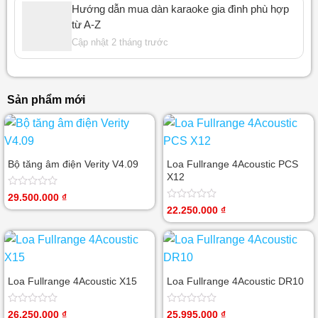
Hướng dẫn mua dàn karaoke gia đình phù hợp
từ A-Z
Cập nhật 2 tháng trước
Sản phẩm mới
Bộ tăng âm điện Verity V4.09
Loa Fullrange 4Acoustic PCS
X12
Được
29.500.000
₫
xếp
Được
22.250.000
₫
hạng
xếp
0
hạng
5
0
sao
5
sao
Loa Fullrange 4Acoustic X15
Loa Fullrange 4Acoustic DR10
Được
Được
26.250.000
₫
25.995.000
₫