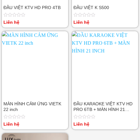
ĐẦU VIỆT KTV HD PRO 4TB
ĐẦU VIỆT K S500
Được
Được
Liên hệ
Liên hệ
xếp
xếp
hạng
hạng
0
0
5
5
sao
sao
MÀN HÌNH CẢM ỨNG VIETK
ĐẦU KARAOKE VIỆT KTV HD
22 inch
PRO 6TB + MÀN HÌNH 21
INCH
Được
Được
Liên hệ
Liên hệ
xếp
xếp
hạng
hạng
0
0