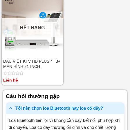
5
5
sao
sao
HẾT HÀNG
ĐẦU VIỆT KTV HD PLUS 4TB+
MÀN HÌNH 21 INCH
Được
Liên hệ
xếp
hạng
0
Câu hỏi thường gặp
5
sao
Tôi nên chọn loa Bluetooth hay loa có dây?
Loa Bluetooth tiện lợi vì không cần dây kết nối, phù hợp khi
di chuyển. Loa có dây thường ổn định và cho chất lượng