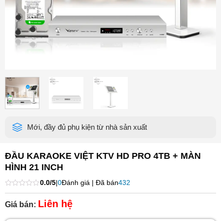
Mới, đầy đủ phụ kiện từ nhà sản xuất
ĐẦU KARAOKE VIỆT KTV HD PRO 4TB + MÀN
HÌNH 21 INCH
0.0/5
|
0
Đánh giá | Đã bán
432
Được
xếp
Liên hệ
Giá bán:
hạng
0
5