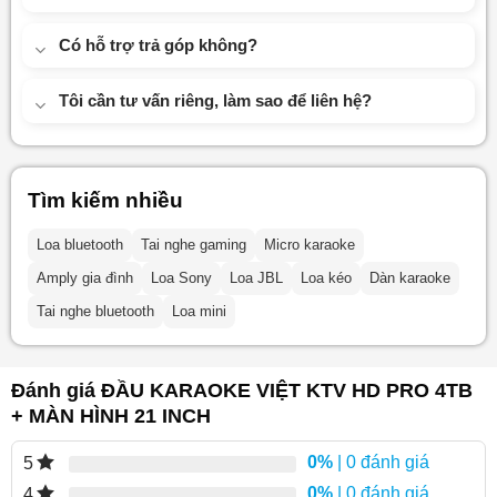
Có hỗ trợ trả góp không?
Tôi cần tư vấn riêng, làm sao để liên hệ?
Tìm kiếm nhiều
Loa bluetooth
Tai nghe gaming
Micro karaoke
Amply gia đình
Loa Sony
Loa JBL
Loa kéo
Dàn karaoke
Tai nghe bluetooth
Loa mini
Đánh giá ĐẦU KARAOKE VIỆT KTV HD PRO 4TB
+ MÀN HÌNH 21 INCH
0%
| 0 đánh giá
5
0%
| 0 đánh giá
4