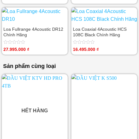
xếp
xếp
hạng
hạng
0
0
5
5
sao
sao
Loa Fullrange 4Acoustic DR12
Loa Coaxial 4Acoustic HCS
Chính Hãng
108C Black Chính Hãng
Được
Được
27.995.000
₫
16.495.000
₫
xếp
xếp
hạng
hạng
0
0
Sản phẩm cùng loại
5
5
sao
sao
HẾT HÀNG