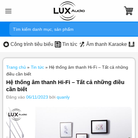
Bỏ
qua
nội
Tìm
dung
kiếm:
Công trình tiêu biểu
Tin tức
Âm thanh Karaoke
Trang chủ
»
Tin tức
»
Hệ thống âm thanh Hi-Fi – Tất cả những
điều cần biết
Hệ thống âm thanh Hi-Fi – Tất cả những điều
cần biết
Đăng vào
06/11/2023
bởi
quanly