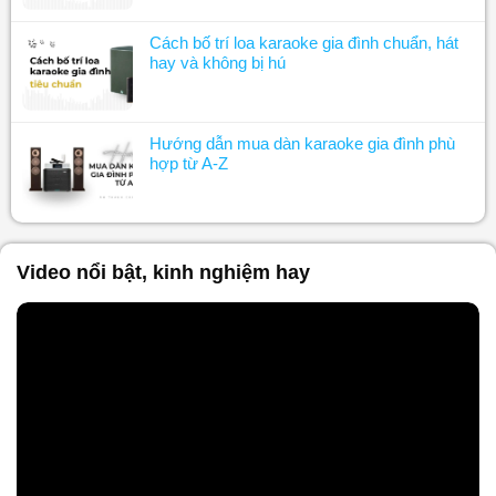
Cách bố trí loa karaoke gia đình chuẩn, hát
hay và không bị hú
Hướng dẫn mua dàn karaoke gia đình phù
hợp từ A-Z
Video nổi bật, kinh nghiệm hay