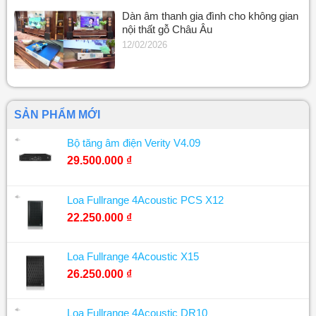
Dàn âm thanh gia đình cho không gian
nội thất gỗ Châu Âu
12/02/2026
SẢN PHẨM MỚI
Bộ tăng âm điện Verity V4.09
29.500.000
₫
Loa Fullrange 4Acoustic PCS X12
22.250.000
₫
Loa Fullrange 4Acoustic X15
26.250.000
₫
Loa Fullrange 4Acoustic DR10