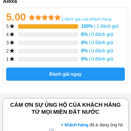
Alexa
5.00
1
đánh giá của khách hàng
5.00
1
trên 5
100%
| 1 đánh giá
5
dựa trên
0%
| 0 đánh giá
4
đánh giá
0%
| 0 đánh giá
3
0%
| 0 đánh giá
2
0%
| 0 đánh giá
1
Đánh giá ngay
CẢM ƠN SỰ ỦNG HỘ CỦA KHÁCH HÀNG
TỪ MỌI MIỀN ĐẤT NƯỚC
+ khách hàng
đã & đang ủng hộ