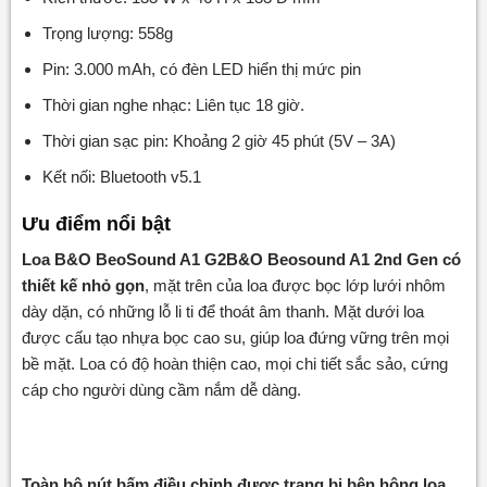
Trọng lượng: 558g
Pin: 3.000 mAh, có đèn LED hiển thị mức pin
Thời gian nghe nhạc: Liên tục 18 giờ.
Thời gian sạc pin: Khoảng 2 giờ 45 phút (5V – 3A)
Kết nối: Bluetooth v5.1
Ưu điểm nổi bật
Loa B&O BeoSound A1 G2B&O Beosound A1 2nd Gen có
thiết kế nhỏ gọn
, mặt trên của loa được bọc lớp lưới nhôm
dày dặn, có những lỗ li ti để thoát âm thanh. Mặt dưới loa
được cấu tạo nhựa bọc cao su, giúp loa đứng vững trên mọi
bề mặt. Loa có độ hoàn thiện cao, mọi chi tiết sắc sảo, cứng
cáp cho người dùng cầm nắm dễ dàng.
Toàn bộ nút bấm điều chỉnh được trang bị bên hông loa