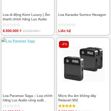
Loa di động Komi Luxury | Âm
Loa Karaoke Sumico Hexagon
thanh chính hãng Lux Audio
Được
Được
8.500.000
₫
Liên hệ
12.500.000
₫
Giá
Giá
xếp
xếp
gốc
hiện
hạng
hạng
là:
tại
0
0
12.500.000 ₫.
là:
5
5
-4%
8.500.000 ₫.
sao
sao
Loa Paramax Saga – Loa chính
Micro thu âm không dây
hãng Lux Audio công suất
Relacart Mi2
300W
Được
Được xếp