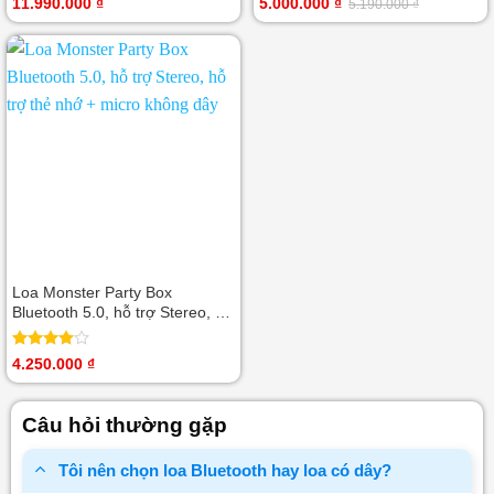
11.990.000
₫
5.000.000
₫
5.190.000
₫
Giá
Giá
xếp
hạng
5.00
gốc
hiện
hạng
5 sao
là:
tại
0
5.190.000 ₫.
là:
5
5.000.000 ₫.
sao
Loa Monster Party Box
Bluetooth 5.0, hỗ trợ Stereo, hỗ
trợ thẻ nhớ + micro không dây
Được
4.250.000
₫
xếp hạng
4.00
5
sao
Câu hỏi thường gặp
Tôi nên chọn loa Bluetooth hay loa có dây?