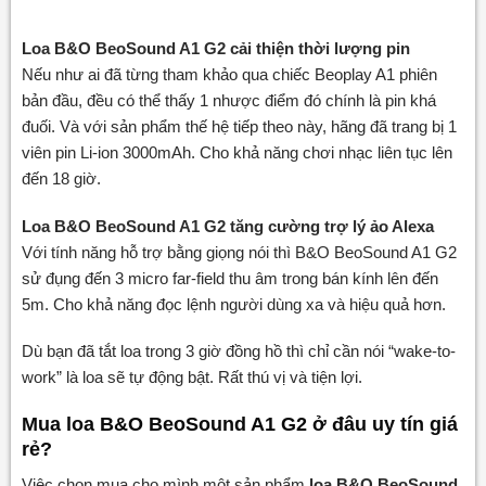
Loa B&O BeoSound A1 G2 cải thiện thời lượng pin
Nếu như ai đã từng tham khảo qua chiếc Beoplay A1 phiên
bản đầu, đều có thể thấy 1 nhược điểm đó chính là pin khá
đuối. Và với sản phẩm thế hệ tiếp theo này, hãng đã trang bị 1
viên pin Li-ion 3000mAh. Cho khả năng chơi nhạc liên tục lên
đến 18 giờ.
Loa B&O BeoSound A1 G2 tăng cường trợ lý ảo Alexa
Với tính năng hỗ trợ bằng giọng nói thì B&O BeoSound A1 G2
sử đụng đến 3 micro far-field thu âm trong bán kính lên đến
5m. Cho khả năng đọc lệnh người dùng xa và hiệu quả hơn.
Dù bạn đã tắt loa trong 3 giờ đồng hồ thì chỉ cần nói “wake-to-
work” là loa sẽ tự động bật. Rất thú vị và tiện lợi.
Mua loa B&O BeoSound A1 G2 ở đâu uy tín giá
rẻ?
Việc chọn mua cho mình một sản phẩm
l
oa B&O BeoSound