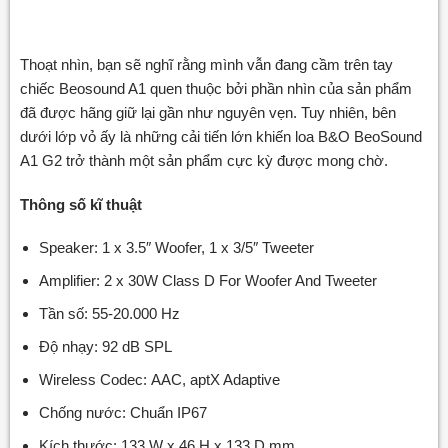
Thoạt nhìn, bạn sẽ nghĩ rằng mình vẫn đang cầm trên tay
chiếc Beosound A1 quen thuộc bởi phần nhìn của sản phẩm
đã được hãng giữ lại gần như nguyên vẹn. Tuy nhiên, bên
dưới lớp vỏ ấy là những cải tiến lớn khiến loa B&O BeoSound
A1 G2 trở thành một sản phẩm cực kỳ được mong chờ.
Thông số kĩ thuật
Speaker: 1 x 3.5″ Woofer, 1 x 3/5″ Tweeter
Amplifier: 2 x 30W Class D For Woofer And Tweeter
Tần số: 55-20.000 Hz
Độ nhạy: 92 dB SPL
Wireless Codec: AAC, aptX Adaptive
Chống nước: Chuẩn IP67
Kích thước: 133 W x 46 H x 133 D mm