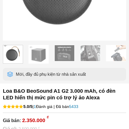
Mới, đầy đủ phụ kiện từ nhà sản xuất
Loa B&O BeoSound A1 G2 3.000 mAh, có đèn
LED hiển thị mức pin có trợ lý ảo Alexa
5.0/5
|
1
Đánh giá | Đã bán
5433
5.00
1
trên 5
dựa trên
₫
2.350.000
Giá bán:
đánh giá
₫
Giá cũ:
2.500.000