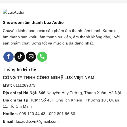
Showroom âm thanh Lux Audio
Chuyên kinh doanh các sản phẩm âm thanh: âm thanh Karaoke,
âm thanh sân khấu, âm thanh sự kiện, âm thanh không dây,.. với
sản phẩm chất lượng tốt và mức gia đa dạng nhất.
Thông tin liên hệ
CÔNG TY TNHH CÔNG NGHỆ LUX VIỆT NAM
MST:
0111269373
Địa chỉ tại Hà Nội:
346 Nguyễn Huy Tưởng, Thanh Xuân, Hà Nội
Địa chỉ tại Tp.HCM:
Số 45H Ông Ích Khiêm , Phường 10 , Quận
11, Hồ Chí Minh
Hotline:
098 120 44 43 -
092 801 96 66
Email:
luxaudio.vn@gmail.com