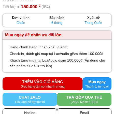
₫
150.000
Tiết kiệm:
(6%)
Đơn vị tính
Bảo hành
Xuất xứ
Chiếc
6 tháng
Trung Quốc
Mua ngay để nhận ưu đãi lớn
Hàng chính hãng, nhập khẩu giá tốt
Check-in, đánh giá map tại LuxAudio giảm thêm 100.000đ
Khách từng mua tại LuxAudio giảm 100.000đ (Áp dụng cho
sản phẩm từ 2.5Tr trở lên)
THÊM VÀO GIỎ HÀNG
Mua ngay
CHAT ZALO
TRẢ GÓP QUA THẺ
Giải đáp hỗ trợ tức thì
(VISA, Master, JCB)
Hotline
Email