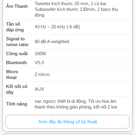
Tweeter kích thước 20 mm, 1 củ loa
Âm Thanh
Subwoofer kích thước 130mm, 2 bass thụ
động
Tần số
43 Hz – 20 kHz (-6 dB)
đáp ứng
Signal to
80 dB A-weighted
noise ratio
Công suất
160W
Bluetooth
V5.3
Micro
2 micro
thoại
Kết nối có
AUX
dây
sạc ngược thiết bị di động, Tối ưu hóa âm
Tính năng
thanh theo không gian phòng, kết nối 2 loa
25,92Wh (thời gian sử dụng pin trong 8 giờ,
Pin sạc
Sạc đầy pin trong 3 giờ)
Xem đầy đủ thông số kỹ thuật
Sạc