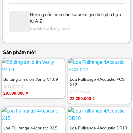
Hướng dẫn mua dàn karaoke gia đình phù hợp
từ A-Z
Cập nhật 2 tháng trước
Sản phẩm mới
Bộ tăng âm điện Verity V4.09
Loa Fullrange 4Acoustic PCS
X12
Được
29.500.000
₫
xếp
Được
22.250.000
₫
hạng
xếp
0
hạng
5
0
sao
5
sao
Loa Fullrange 4Acoustic X15
Loa Fullrange 4Acoustic DR10