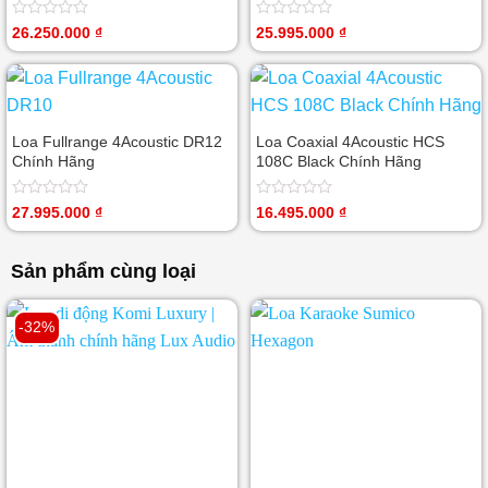
Được
Được
26.250.000
₫
25.995.000
₫
xếp
xếp
hạng
hạng
0
0
5
5
sao
sao
Loa Fullrange 4Acoustic DR12
Loa Coaxial 4Acoustic HCS
Chính Hãng
108C Black Chính Hãng
Được
Được
27.995.000
₫
16.495.000
₫
xếp
xếp
hạng
hạng
0
0
Sản phẩm cùng loại
5
5
sao
sao
-32%