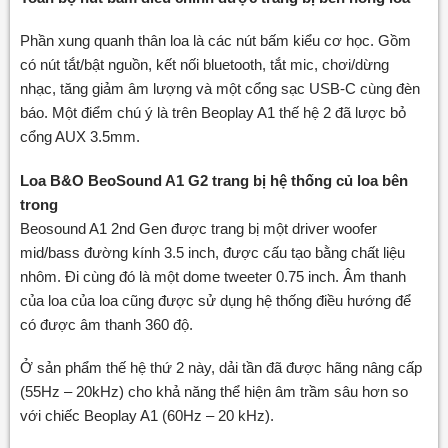
Phần xung quanh thân loa là các nút bấm kiểu cơ học. Gồm
có nút tắt/bật nguồn, kết nối bluetooth, tắt mic, chơi/dừng
nhạc, tăng giảm âm lượng và một cổng sạc USB-C cùng đèn
báo. Một điểm chú ý là trên Beoplay A1 thế hệ 2 đã lược bỏ
cổng AUX 3.5mm.
Loa B&O BeoSound A1 G2 trang bị hệ thống củ loa bên
trong
Beosound A1 2nd Gen được trang bị một driver woofer
mid/bass đường kính 3.5 inch, được cấu tạo bằng chất liệu
nhôm. Đi cùng đó là một dome tweeter 0.75 inch. Âm thanh
của loa của loa cũng được sử dụng hệ thống điều hướng để
có được âm thanh 360 độ.
Ở sản phẩm thế hệ thứ 2 này, dải tần đã được hãng nâng cấp
(55Hz – 20kHz) cho khả năng thể hiện âm trầm sâu hơn so
với chiếc Beoplay A1 (60Hz – 20 kHz).