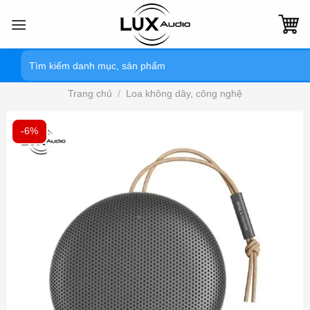
Bỏ
qua
nội
Tìm
dung
kiếm:
Trang chủ
/
Loa không dây, công nghệ
-6%