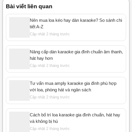
ngược
Có (qua cổng USB C)
Bài viết liên quan
thiết bị di
động
Nên mua loa kéo hay dàn karaoke? So sánh chi
Nguồn
100 – 240 V ~ 50/60 Hz
tiết A-Z
điện
Cập nhật 2 tháng trước
Kích
439 x 240 x 192 mm (W x H xD)
thước
Trọng
Nâng cấp dàn karaoke gia đình chuẩn âm thanh,
4.7 kg
lượng
hát hay hơn
Màu sắc
Đen, Xám Trắng
Cập nhật 2 tháng trước
Hướng
Tài liệu PDF hướng dẫn sử dụng nhanh loa
dẫn sử
harman go play 3
Tư vấn mua amply karaoke gia đình phù hợp
dụng
với loa, phòng hát và ngân sách
Nhập khẩu
Cập nhật 2 tháng trước
& Phân
Công ty TNHH Phúc giang
phối
Cách bố trí loa karaoke gia đình chuẩn, hát hay
và không bị hú
Cập nhật 2 tháng trước