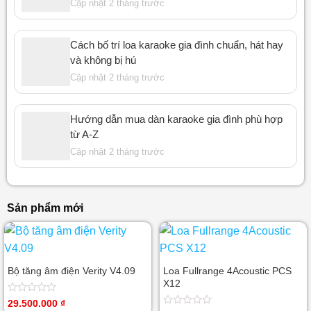
Cập nhật 2 tháng trước
Cách bố trí loa karaoke gia đình chuẩn, hát hay
và không bị hú
Cập nhật 2 tháng trước
Hướng dẫn mua dàn karaoke gia đình phù hợp
từ A-Z
Cập nhật 2 tháng trước
Sản phẩm mới
Bộ tăng âm điện Verity V4.09
Loa Fullrange 4Acoustic PCS
X12
Được
29.500.000
₫
xếp