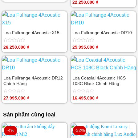
Được
22.250.000
₫
hạng
xếp
0
hạng
5
0
sao
5
sao
Loa Fullrange 4Acoustic X15
Loa Fullrange 4Acoustic DR10
Được
Được
26.250.000
₫
25.995.000
₫
xếp
xếp
hạng
hạng
0
0
5
5
sao
sao
Loa Fullrange 4Acoustic DR12
Loa Coaxial 4Acoustic HCS
Chính Hãng
108C Black Chính Hãng
Được
Được
27.995.000
₫
16.495.000
₫
xếp
xếp
hạng
hạng
0
0
Sản phẩm cùng loại
5
5
sao
sao
-4%
-32%