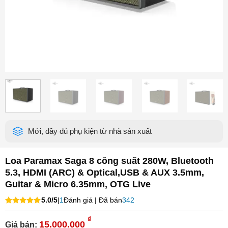
Mới, đầy đủ phụ kiện từ nhà sản xuất
Loa Paramax Saga 8 công suất 280W, Bluetooth
5.3, HDMI (ARC) & Optical,USB & AUX 3.5mm,
Guitar & Micro 6.35mm, OTG Live
5.0/5
|
1
Đánh giá | Đã bán
342
5.00
1
trên 5
dựa trên
₫
15.000.000
Giá bán:
đánh giá