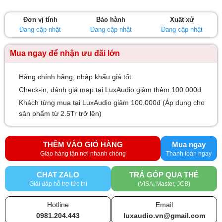
Đơn vị tính
Bảo hành
Xuất xứ
Đang cập nhật
Đang cập nhật
Đang cập nhật
Mua ngay để nhận ưu đãi lớn
Hàng chính hãng, nhập khẩu giá tốt
Check-in, đánh giá map tại LuxAudio giảm thêm 100.000đ
Khách từng mua tại LuxAudio giảm 100.000đ (Áp dụng cho
sản phẩm từ 2.5Tr trở lên)
THÊM VÀO GIỎ HÀNG
Mua ngay
CHAT ZALO
TRẢ GÓP QUA THẺ
Giải đáp hỗ trợ tức thì
(VISA, Master, JCB)
Hotline
Email
0981.204.443
luxaudio.vn@gmail.com