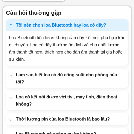
hạng
0
Câu hỏi thường gặp
5
sao
Tôi nên chọn loa Bluetooth hay loa có dây?
Loa Bluetooth tiện lợi vì không cần dây kết nối, phù hợp khi
di chuyển. Loa có dây thường ổn định và cho chất lượng
âm thanh tốt hơn, thích hợp cho dàn âm thanh tại gia hoặc
sự kiện.
Làm sao biết loa có đủ công suất cho phòng của
tôi?
Loa có kết nối được với tivi, máy tính, điện thoại
không?
Thời lượng pin của loa Bluetooth là bao lâu?
Loa Bluetooth có chống nước không?