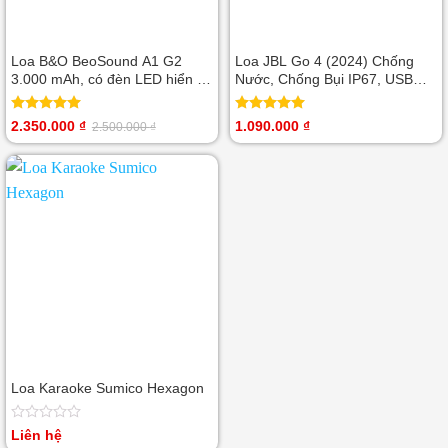
Loa B&O BeoSound A1 G2
Loa JBL Go 4 (2024) Chống
3.000 mAh, có đèn LED hiển thị
Nước, Chống Bụi IP67, USB
mức pin có trợ lý ảo Alexa
Type-C, tùy chỉnh EQ
Được xếp
Được xếp
2.350.000
₫
1.090.000
₫
2.500.000
₫
Giá
Giá
hạng
5.00
hạng
5.00
gốc
hiện
5 sao
5 sao
là:
tại
2.500.000 ₫.
là:
2.350.000 ₫.
Loa Karaoke Sumico Hexagon
Được
Liên hệ
xếp