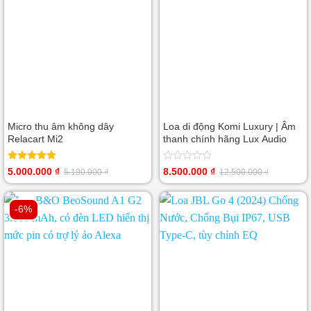
Micro thu âm không dây
Loa di động Komi Luxury | Âm
Relacart Mi2
thanh chính hãng Lux Audio
Được xếp
Được
5.000.000
₫
8.500.000
₫
5.190.000
₫
12.500.000
₫
Giá
Giá
Giá
Giá
hạng
5.00
xếp
gốc
hiện
gốc
hiện
5 sao
hạng
là:
tại
là:
tại
0
5.190.000 ₫.
là:
12.500.000 ₫.
là:
-6%
5
5.000.000 ₫.
8.500.000 ₫.
sao