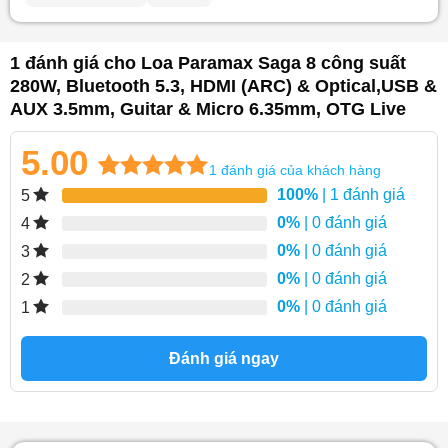
1 đánh giá cho
Loa Paramax Saga 8 công suất
280W, Bluetooth 5.3, HDMI (ARC) & Optical,USB &
AUX 3.5mm, Guitar & Micro 6.35mm, OTG Live
5.00
1
đánh giá của khách hàng
5.00
1
trên 5
100%
| 1 đánh giá
5
dựa trên
0%
| 0 đánh giá
4
đánh giá
0%
| 0 đánh giá
3
0%
| 0 đánh giá
2
0%
| 0 đánh giá
1
Đánh giá ngay