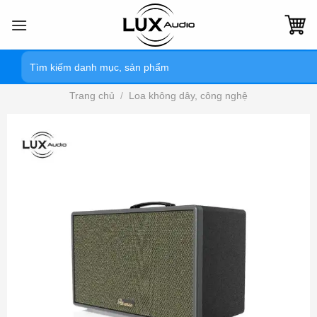
Bỏ
qua
nội
Tìm
dung
kiếm:
Trang chủ
/
Loa không dây, công nghệ