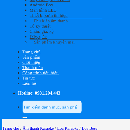
Android Box
Màn hình LED
Thiết bị xử lí tín hiệu
Phụ kiện âm thanh
Tủ kỹ thuật
Chân, giá, kệ
Dây, giắc
Sản phẩm khuyến mãi
Trang chủ
Sản phẩm
Giới thiệu
Thanh toán
Công trình tiêu biểu
Tin tức
Liên hệ
Hotline: 0981.204.443
Tìm
kiếm:
Trang chủ
/
Âm thanh Karaoke
/
Loa Karaoke
/
Loa Bose