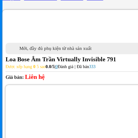
Mới, đầy đủ phụ kiện từ nhà sản xuất
Loa Bose Âm Trần Virtually Invisible 791
Được xếp hạng
0
5 sao
0.0/5
|
0
Đánh giá | Đã bán
333
Liên hệ
Giá bán: