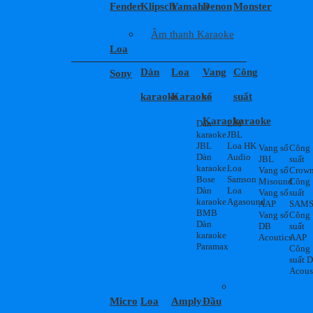
Fender
Klipsch
Yamaha
Denon
Monster
Âm thanh Karaoke
Loa
Dàn
Loa
Vang
Công
Sony
karaoke
Karaoke
số
suất
Karaoke
karaoke
Dàn
Loa
karaoke
JBL
JBL
Loa HK
Vang số
Công
Dàn
Audio
JBL
suất
karaoke
Loa
Vang số
Crow
Bose
Samson
Misound
Công
Dàn
Loa
Vang số
suất
karaoke
Agasound
AAP
SAM
BMB
Vang số
Công
Dàn
DB
suất
karaoke
Acoutics
AAP
Paramax
Công
suất 
Acous
Micro
Loa
Amply
Đầu