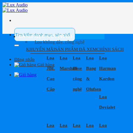
Bỏ
qua
nội
dung
Tìm
kiếm:
DANH MỤC SẢN PHẨM
Loa không dây, công nghệ
KHUYẾN MÃI
SẢN PHẨM ĐÃ XEM
CHÍNH SÁCH
Loa
Loa
Loa
Loa
Loa
Đăng nhập
Giỏ hàng
JBL
Marshall
Bose
Bang
Harman
Cao
công
&
Kardon
Cấp
nghệ
Olufsen
Loa
Devialet
Loa
Loa
Loa
Loa
Loa