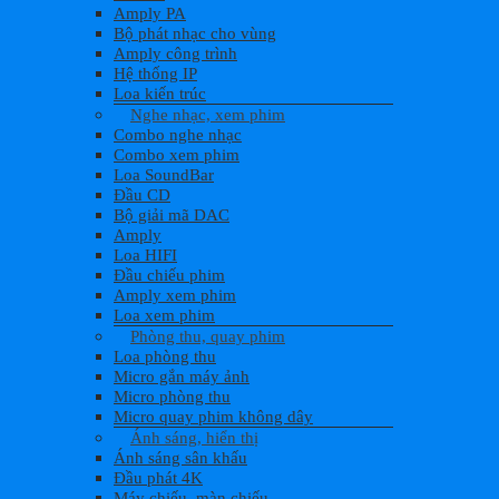
Amply PA
Bộ phát nhạc cho vùng
Amply công trình
Hệ thống IP
Loa kiến trúc
Nghe nhạc, xem phim
Combo nghe nhạc
Combo xem phim
Loa SoundBar
Đầu CD
Bộ giải mã DAC
Amply
Loa HIFI
Đầu chiếu phim
Amply xem phim
Loa xem phim
Phòng thu, quay phim
Loa phòng thu
Micro gắn máy ảnh
Micro phòng thu
Micro quay phim không dây
Ánh sáng, hiển thị
Ánh sáng sân khấu
Đầu phát 4K
Máy chiếu, màn chiếu