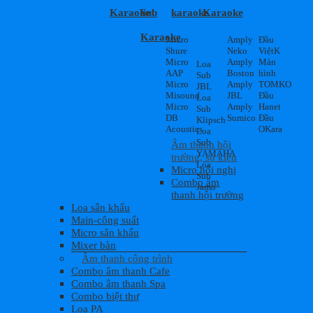
Karaoke
Sub
karaoke
Karaoke
Karaoke
Micro
Amply
Đầu
Shure
Neko
ViệtK
Micro
Amply
Màn
Loa
AAP
Boston
hình
Sub
Micro
Amply
TOMKO
JBL
Misound
JBL
Đầu
Loa
Micro
Amply
Hanet
Sub
DB
Sumico
Đầu
Klipsch
Acoustics
OKara
Loa
Sub
Âm thanh hội
YAMAHA
trường, sự kiện
Loa
Micro hội nghị
Sub
Combo âm
Jamo
thanh hội trường
Loa sân khấu
Main-công suất
Micro sân khấu
Mixer bàn
Âm thanh công trình
Combo âm thanh Cafe
Combo âm thanh Spa
Combo biệt thự
Loa PA