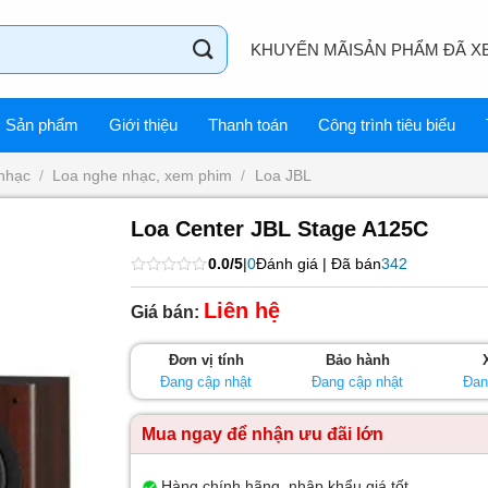
KHUYẾN MÃI
SẢN PHẨM ĐÃ X
Sản phẩm
Giới thiệu
Thanh toán
Công trình tiêu biểu
nhạc
/
Loa nghe nhạc, xem phim
/
Loa JBL
Loa Center JBL Stage A125C
0.0/5
|
0
Đánh giá | Đã bán
342
Được
xếp
Liên hệ
Giá bán:
hạng
0
5
Đơn vị tính
Bảo hành
sao
Đang cập nhật
Đang cập nhật
Đan
Mua ngay để nhận ưu đãi lớn
Hàng chính hãng, nhập khẩu giá tốt