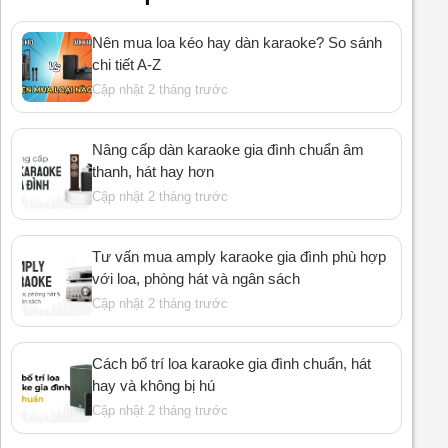
Nên mua loa kéo hay dàn karaoke? So sánh
chi tiết A-Z
Cập nhật 2 tháng trước
Nâng cấp dàn karaoke gia đình chuẩn âm
thanh, hát hay hơn
Cập nhật 2 tháng trước
Tư vấn mua amply karaoke gia đình phù hợp
với loa, phòng hát và ngân sách
Cập nhật 2 tháng trước
Cách bố trí loa karaoke gia đình chuẩn, hát
hay và không bị hú
Cập nhật 2 tháng trước