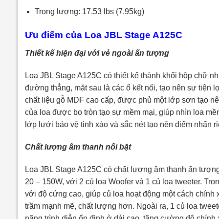
Trọng lượng: 17.53 lbs (7.95kg)
Ưu điểm của Loa JBL Stage A125C
Thiết kế hiện đại với vẻ ngoài ấn tượng
Loa JBL Stage A125C có thiết kế thành khối hộp chữ nh
đường thẳng, mặt sau là các ổ kết nối, tạo nên sự tiện 
chất liệu gỗ MDF cao cấp, được phủ một lớp sơn tạo nê
của loa được bo tròn tạo sự mềm mại, giúp nhìn loa mềm
lớp lưới bảo vệ tinh xảo và sắc nét tạo nên điểm nhấn
Chất lượng âm thanh nổi bật
Loa JBL Stage A125C có chất lượng âm thanh ấn tượng 
20 – 150W, với 2 củ loa Woofer và 1 củ loa tweeter. Tro
với độ cứng cao, giúp củ loa hoạt động một cách chính
trầm mạnh mẽ, chất lượng hơn. Ngoài ra, 1 củ loa twe
năng trình diễn ổn định ở dải cao, tăng cường độ chính