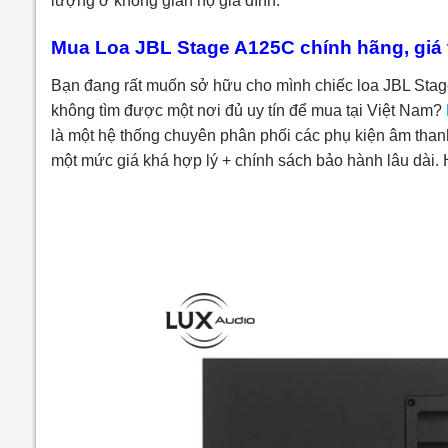
lượng ở không gian hộ gia đình.
Mua Loa JBL Stage A125C chính hãng, giá t
Bạn đang rất muốn sở hữu cho mình chiếc l
oa JBL Sta
không tìm được một nơi đủ uy tín để mua tại Việt Nam?
là một hệ thống chuyên phân phối các phụ kiện âm thanh
một mức giá khá hợp lý + chính sách bảo hành lâu dài.