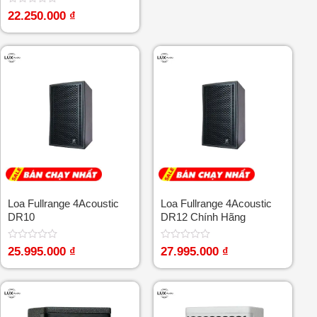
5
sao
Được
22.250.000
₫
xếp
hạng
0
5
sao
Loa Fullrange 4Acoustic
Loa Fullrange 4Acoustic
DR10
DR12 Chính Hãng
Được
Được
25.995.000
₫
27.995.000
₫
xếp
xếp
hạng
hạng
0
0
5
5
sao
sao