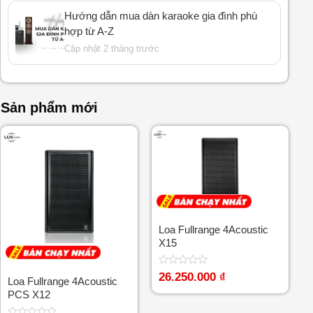
Hướng dẫn mua dàn karaoke gia đình phù
hợp từ A-Z
Cập nhật 2 tháng trước
Sản phẩm mới
Loa Fullrange 4Acoustic
X15
Được
26.250.000
₫
Loa Fullrange 4Acoustic
xếp
PCS X12
hạng
0