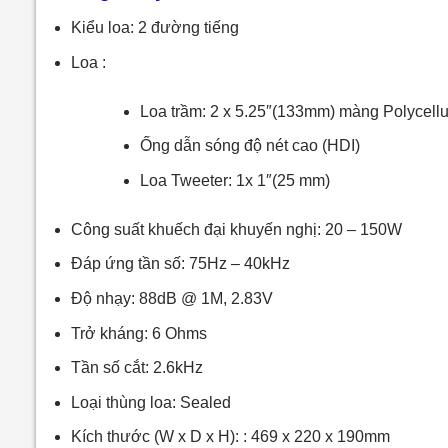
Kiểu loa: 2 đường tiếng
Loa :
Loa trầm: 2 x 5.25″(133mm) màng Polycell
Ống dẫn sóng độ nét cao (HDI)
Loa Tweeter: 1x 1″(25 mm)
Công suất khuếch đại khuyến nghị: 20 – 150W
Đáp ứng tần số: 75Hz – 40kHz
Độ nhạy: 88dB @ 1M, 2.83V
Trở kháng: 6 Ohms
Tần số cắt: 2.6kHz
Loại thùng loa: Sealed
Kích thước (W x D x H): : 469 x 220 x 190mm