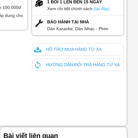
1 ĐỔI 1 LÊN ĐẾN 15 NGÀY
m 100.000đ
Xem chi tiết chính sách
(tại đây)
Áp dụng cho
BẢO HÀNH TẠI NHÀ
Dàn Karaoke, Dàn Nhạc - Phim
HỖ TRỢ MUA HÀNG TỪ XA
HƯỚNG DẪN ĐỔI TRẢ HÀNG TỪ XA
Bài viết liên quan