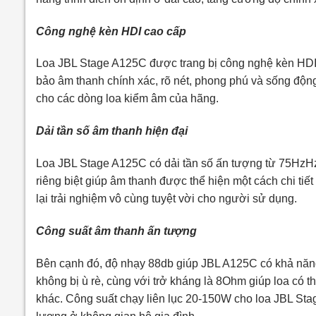
Công nghệ kèn HDI cao cấp
Loa JBL Stage A125C được trang bị công nghệ kèn HDI, 
bảo âm thanh chính xác, rõ nét, phong phú và sống động
cho các dòng loa kiểm âm của hãng.
Dải tần số âm thanh hiện đại
Loa JBL Stage A125C có dải tần số ấn tượng từ 75HzHz –
riêng biệt giúp âm thanh được thể hiện một cách chi tiế
lại trải nghiệm vô cùng tuyệt vời cho người sử dụng.
Công suất âm thanh ấn tượng
Bên cạnh đó, độ nhạy 88db giúp JBL A125C có khả năng 
không bị ù rè, cùng với trở kháng là 8Ohm giúp loa có
khác. Công suất chạy liên lục 20-150W cho loa JBL Sta