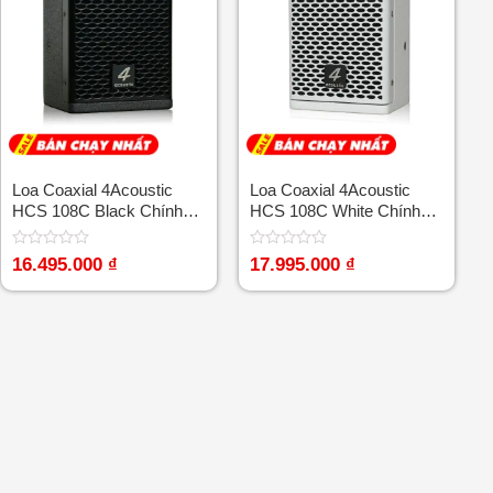
Loa Coaxial 4Acoustic
Loa Coaxial 4Acoustic
HCS 108C Black Chính
HCS 108C White Chính
Hãng
Hãng
Được
Được
16.495.000
₫
17.995.000
₫
xếp
xếp
hạng
hạng
0
0
5
5
sao
sao