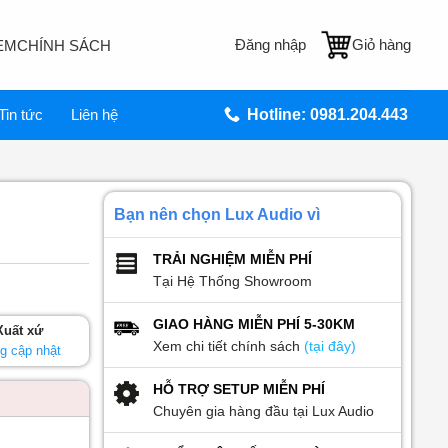
Đăng nhập
Giỏ hàng
EM
CHÍNH SÁCH
Tin tức
Liên hệ
Hotline: 0981.204.443
Bạn nên chọn Lux Audio vì
TRẢI NGHIỆM MIỄN PHÍ
Tại Hệ Thống Showroom
GIAO HÀNG MIỄN PHÍ 5-30KM
Xuất xứ
Xem chi tiết chính sách
(tại đây)
g cập nhật
HỖ TRỢ SETUP MIỄN PHÍ
Chuyên gia hàng đầu tại Lux Audio