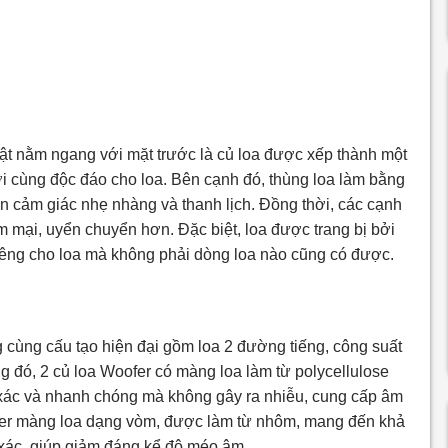
ật nằm ngang với mặt trước là củ loa được xếp thành một
lợi cùng độc đáo cho loa. Bên cạnh đó, thùng loa làm bằng
n cảm giác nhẹ nhàng và thanh lịch. Đồng thời, các cạnh
 mại, uyển chuyển hơn. Đặc biệt, loa được trang bị bởi
 riêng cho loa mà không phải dòng loa nào cũng có được.
cùng cấu tạo hiện đại gồm loa 2 đường tiếng, công suất
ng đó, 2 củ loa Woofer có màng loa làm từ polycellulose
 xác và nhanh chóng mà không gây ra nhiễu, cung cấp âm
eter màng loa dạng vòm, được làm từ nhôm, mang đến khả
 xác, giúp giảm đáng kể độ méo âm.