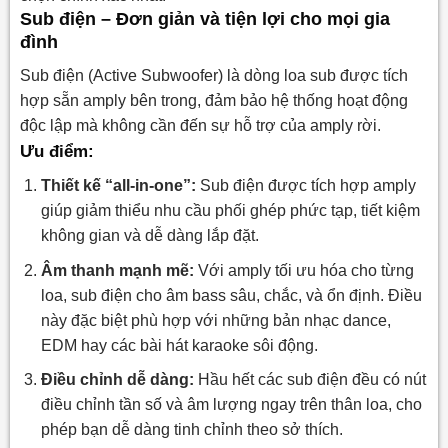
Sub điện – Đơn giản và tiện lợi cho mọi gia
đình
Sub điện (Active Subwoofer) là dòng loa sub được tích
hợp sẵn amply bên trong, đảm bảo hệ thống hoạt động
độc lập mà không cần đến sự hỗ trợ của amply rời.
Ưu điểm:
Thiết kế “all-in-one”:
Sub điện được tích hợp amply
giúp giảm thiểu nhu cầu phối ghép phức tạp, tiết kiệm
không gian và dễ dàng lắp đặt.
Âm thanh mạnh mẽ:
Với amply tối ưu hóa cho từng
loa, sub điện cho âm bass sâu, chắc, và ổn định. Điều
này đặc biệt phù hợp với những bản nhạc dance,
EDM hay các bài hát karaoke sôi động.
Điều chỉnh dễ dàng:
Hầu hết các sub điện đều có nút
điều chỉnh tần số và âm lượng ngay trên thân loa, cho
phép bạn dễ dàng tinh chỉnh theo sở thích.