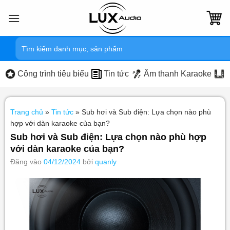
Bỏ
qua
nội
Tìm
dung
kiếm:
Công trình tiêu biểu
Tin tức
Âm thanh Karaoke
Trang chủ
»
Tin tức
»
Sub hơi và Sub điện: Lựa chọn nào phù
hợp với dàn karaoke của bạn?
Sub hơi và Sub điện: Lựa chọn nào phù hợp
với dàn karaoke của bạn?
Đăng vào
04/12/2024
bởi
quanly