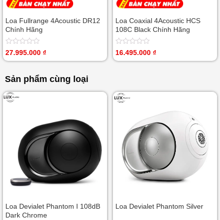
Loa Fullrange 4Acoustic DR12
Loa Coaxial 4Acoustic HCS
Chính Hãng
108C Black Chính Hãng
Được
Được
27.995.000
₫
16.495.000
₫
xếp
xếp
hạng
hạng
0
0
Sản phẩm cùng loại
5
5
sao
sao
Loa Devialet Phantom I 108dB
Loa Devialet Phantom Silver
Dark Chrome