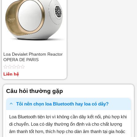
Loa Devialet Phantom Reactor
OPERA DE PARIS
Được
Liên hệ
xếp
hạng
0
Câu hỏi thường gặp
5
sao
Tôi nên chọn loa Bluetooth hay loa có dây?
Loa Bluetooth tiện lợi vì không cần dây kết nối, phù hợp khi
di chuyển. Loa có dây thường ổn định và cho chất lượng
âm thanh tốt hơn, thích hợp cho dàn âm thanh tại gia hoặc