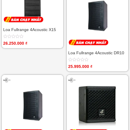
Loa Fullrange 4Acoustic X15
Được
26.250.000
₫
xếp
hạng
Loa Fullrange 4Acoustic DR10
0
5
sao
Được
25.995.000
₫
xếp
hạng
0
5
sao