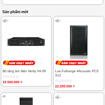
Sản phẩm mới
Bộ tăng âm điện Verity V4.09
Loa Fullrange 4Acoustic PCS
X12
Được
29.500.000
₫
xếp
Được
22.250.000
₫
hạng
xếp
0
hạng
5
0
sao
5
sao