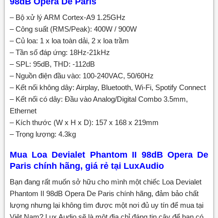
98dB Opera De Paris
– Bộ xử lý ARM Cortex-A9 1.25GHz
– Công suất (RMS/Peak): 400W / 900W
– Củ loa: 1 x loa toàn dải, 2 x loa trầm
– Tần số đáp ứng: 18Hz-21kHz
– SPL: 95dB, THD: -112dB
– Nguồn điện đầu vào: 100-240VAC, 50/60Hz
– Kết nối không dây: Airplay, Bluetooth, Wi-Fi, Spotify Connect
– Kết nối có dây: Đầu vào Analog/Digital Combo 3.5mm,
Ethernet
– Kích thước (W x H x D): 157 x 168 x 219mm
– Trọng lượng: 4.3kg
Mua Loa Devialet Phantom II 98dB Opera De
Paris
chính hãng, giá rẻ tại LuxAudio
Bạn đang rất muốn sở hữu cho mình một chiếc Loa Devialet
Phantom II 98dB Opera De Paris chính hãng, đảm bảo chất
lượng nhưng lại không tìm được một nơi đủ uy tín để mua tại
Việt Nam? Lux Audio sẽ là một địa chỉ đáng tin cậy để bạn có