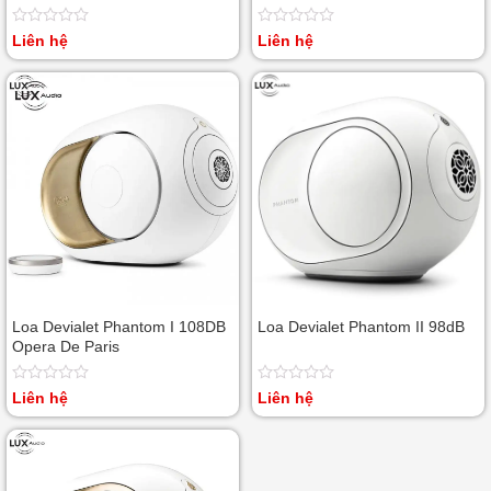
Được
Được
Liên hệ
Liên hệ
xếp
xếp
hạng
hạng
0
0
5
5
sao
sao
Loa Devialet Phantom I 108DB
Loa Devialet Phantom II 98dB
Opera De Paris
Được
Được
Liên hệ
Liên hệ
xếp
xếp
hạng
hạng
0
0
5
5
sao
sao