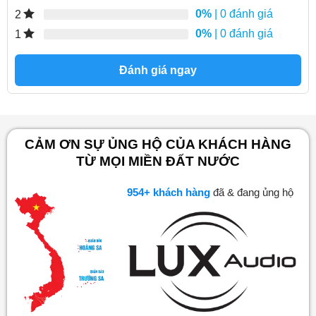
0%
| 0 đánh giá
2
0%
| 0 đánh giá
1
Đánh giá ngay
CẢM ƠN SỰ ỦNG HỘ CỦA KHÁCH HÀNG
TỪ MỌI MIỀN ĐẤT NƯỚC
997
+ khách hàng
đã & đang ủng hộ