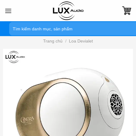
Bỏ
qua
nội
Tìm
dung
kiếm:
Trang chủ
/
Loa Devialet