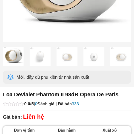
Mới, đầy đủ phụ kiện từ nhà sản xuất
Loa Devialet Phantom II 98dB Opera De Paris
0.0/5
|
0
Đánh giá | Đã bán
333
Được
xếp
Liên hệ
Giá bán:
hạng
0
5
Đơn vị tính
Bảo hành
Xuất xứ
sao