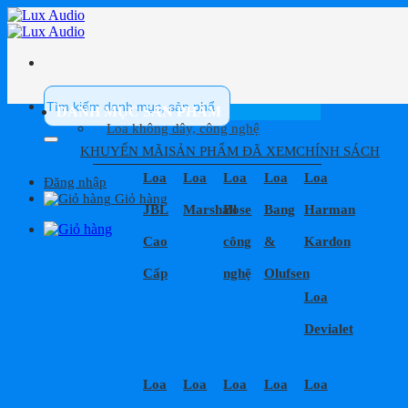
Bỏ
qua
nội
dung
Tìm
kiếm:
DANH MỤC SẢN PHẨM
Loa không dây, công nghệ
KHUYẾN MÃI
SẢN PHẨM ĐÃ XEM
CHÍNH SÁCH
Loa
Loa
Loa
Loa
Loa
Đăng nhập
Giỏ hàng
JBL
Marshall
Bose
Bang
Harman
Cao
công
&
Kardon
Cấp
nghệ
Olufsen
Loa
Devialet
Loa
Loa
Loa
Loa
Loa