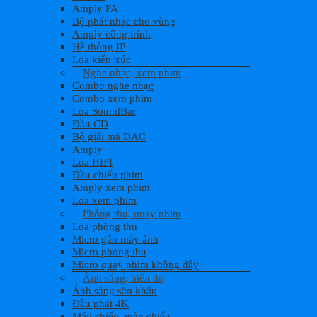
Amply PA
Bộ phát nhạc cho vùng
Amply công trình
Hệ thống IP
Loa kiến trúc
Nghe nhạc, xem phim
Combo nghe nhạc
Combo xem phim
Loa SoundBar
Đầu CD
Bộ giải mã DAC
Amply
Loa HIFI
Đầu chiếu phim
Amply xem phim
Loa xem phim
Phòng thu, quay phim
Loa phòng thu
Micro gắn máy ảnh
Micro phòng thu
Micro quay phim không dây
Ánh sáng, hiển thị
Ánh sáng sân khấu
Đầu phát 4K
Máy chiếu, màn chiếu