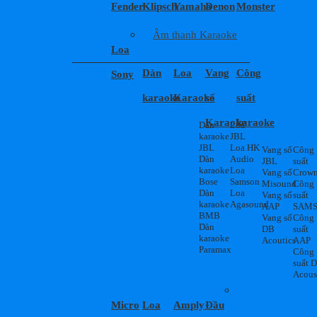
Fender
Klipsch
Yamaha
Denon
Monster
Âm thanh Karaoke
Loa
Dàn
Loa
Vang
Công
Sony
karaoke
Karaoke
số
suất
Karaoke
karaoke
Dàn
Loa
karaoke
JBL
JBL
Loa HK
Vang số
Công
Dàn
Audio
JBL
suất
karaoke
Loa
Vang số
Crow
Bose
Samson
Misound
Công
Dàn
Loa
Vang số
suất
karaoke
Agasound
AAP
SAM
BMB
Vang số
Công
Dàn
DB
suất
karaoke
Acoutics
AAP
Paramax
Công
suất 
Acous
Micro
Loa
Amply
Đầu