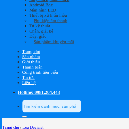
Android Box
Màn hình LED
Thiết bị xử lí tín hiệu
Phụ kiện âm thanh
Tủ kỹ thuật
Chân, giá, kệ
Dây, giắc
Sản phẩm khuyến mãi
Trang chủ
Sản phẩm
Giới thiệu
Thanh toán
Công trình tiêu biểu
Tin tức
Liên hệ
Hotline: 0981.204.443
Tìm
kiếm:
Trang chủ
/
Loa Devialet