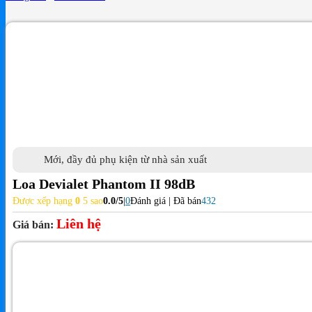
Mới, đầy đủ phụ kiện từ nhà sản xuất
Loa Devialet Phantom II 98dB
Được xếp hạng
0
5 sao
0.0/5
|
0
Đánh giá | Đã bán
432
Liên hệ
Giá bán: