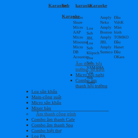
Karaoke
Sub
karaoke
Karaoke
Karaoke
Micro
Amply
Đầu
Shure
Neko
ViệtK
Micro
Amply
Màn
Loa
AAP
Boston
hình
Sub
Micro
Amply
TOMKO
JBL
Misound
JBL
Đầu
Loa
Micro
Amply
Hanet
Sub
DB
Sumico
Đầu
Klipsch
Acoustics
OKara
Loa
Sub
Âm thanh hội
YAMAHA
trường, sự kiện
Loa
Micro hội nghị
Sub
Combo âm
Jamo
thanh hội trường
Loa sân khấu
Main-công suất
Micro sân khấu
Mixer bàn
Âm thanh công trình
Combo âm thanh Cafe
Combo âm thanh Spa
Combo biệt thự
Loa PA