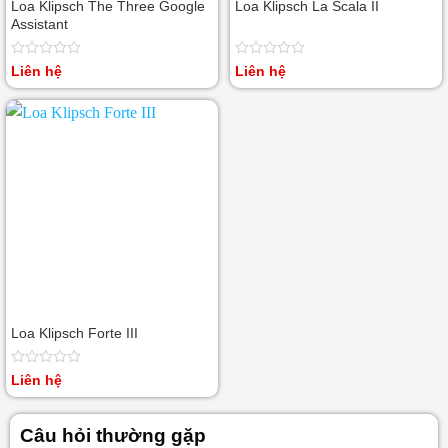
Loa Klipsch The Three Google
Loa Klipsch La Scala II
Assistant
Được
Được
Liên hệ
Liên hệ
xếp
xếp
hạng
hạng
0
0
5
5
sao
sao
Loa Klipsch Forte III
Được
Liên hệ
xếp
hạng
0
Câu hỏi thường gặp
5
sao