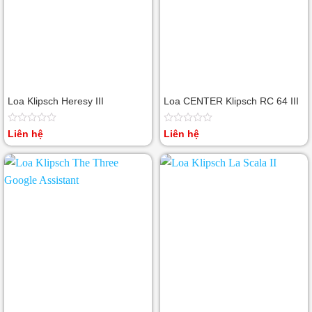
Loa Klipsch Heresy III
Loa CENTER Klipsch RC 64 III
Được
Được
Liên hệ
Liên hệ
xếp
xếp
hạng
hạng
0
0
5
5
sao
sao