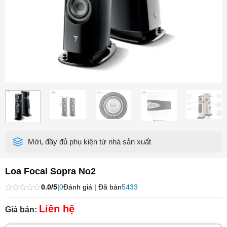
Mới, đầy đủ phụ kiện từ nhà sản xuất
Loa Focal Sopra No2
0.0/5
|
0
Đánh giá | Đã bán
5433
Được
xếp
Liên hệ
Giá bán:
hạng
0
5