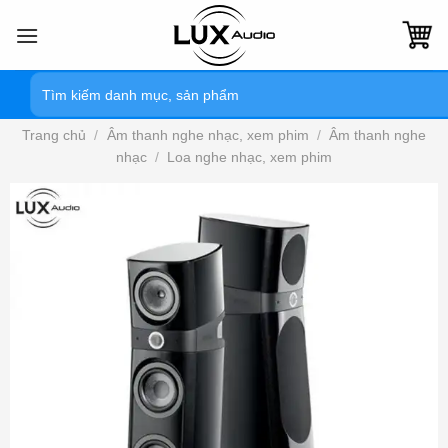
Bỏ
qua
nội
Tìm
dung
kiếm:
Trang chủ
/
Âm thanh nghe nhạc, xem phim
/
Âm thanh nghe
nhạc
/
Loa nghe nhạc, xem phim