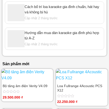
Cách bố trí loa karaoke gia đình chuẩn, hát hay
và không bị hú
Cập nhật 2 tháng trước
Hướng dẫn mua dàn karaoke gia đình phù hợp
từ A-Z
Cập nhật 2 tháng trước
Sản phẩm mới
Bộ tăng âm điện Verity V4.09
Loa Fullrange 4Acoustic PCS
X12
Được
29.500.000
₫
xếp
Được
22.250.000
₫
hạng
xếp
0
hạng