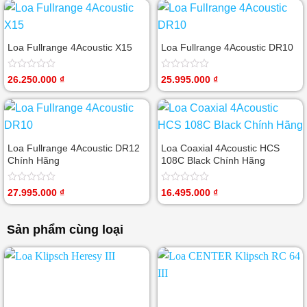
5
0
sao
5
sao
Loa Fullrange 4Acoustic X15
Loa Fullrange 4Acoustic DR10
Được
Được
26.250.000
₫
25.995.000
₫
xếp
xếp
hạng
hạng
0
0
5
5
sao
sao
Loa Fullrange 4Acoustic DR12
Loa Coaxial 4Acoustic HCS
Chính Hãng
108C Black Chính Hãng
Được
Được
27.995.000
₫
16.495.000
₫
xếp
xếp
hạng
hạng
0
0
Sản phẩm cùng loại
5
5
sao
sao