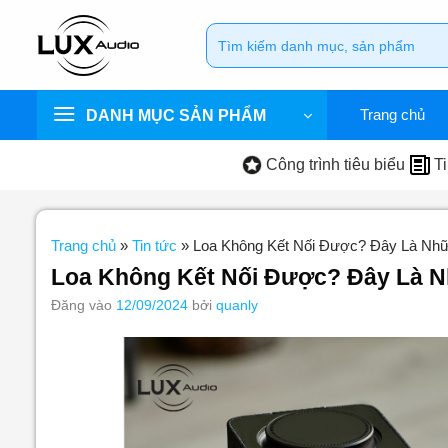
Bỏ
Tìm
qua
kiếm:
nội
dung
Trang chủ
DANH MỤC SẢN PHẨM
Công trình tiêu biểu
Ti
Trang chủ
»
Tin tức
»
Loa Không Kết Nối Được? Đây Là Nh
Loa Không Kết Nối Được? Đây Là N
Đăng vào
12/09/2024
bởi
quanly