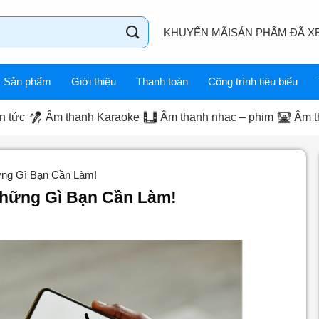
KHUYẾN MÃI
SẢN PHẨM ĐÃ X
Sản phẩm
Giới thiệu
Thanh toán
Công trình tiêu biểu
n tức
Âm thanh Karaoke
Âm thanh nhạc – phim
Âm t
ững Gì Bạn Cần Làm!
hững Gì Bạn Cần Làm!