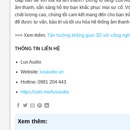
Gặp vấn đề với loa và âm thanh? Đừng lo lắng! Lux Aud
âm thanh, sẵn sàng hỗ trợ bạn khắc phục mọi sự cố. Vớ
chất lượng cao, chúng tôi cam kết mang đến cho bạn tr
để được tư vấn, bảo trì và tối ưu hóa hệ thống âm thanh
>>> Xem thêm:
Tận hưởng không gian 3D với công ngh
THÔNG TIN LIÊN HỆ
Lux Audio
Website:
luxaudio.vn
Hotline: 0981 204 443
https://zalo.me/luxaudio
Xem thêm: