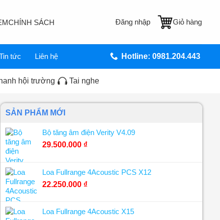
Đăng nhập
Giỏ hàng
EM
CHÍNH SÁCH
Tin tức
Liên hệ
Hotline: 0981.204.443
hanh hội trường
Tai nghe
SẢN PHẨM MỚI
Bộ tăng âm điện Verity V4.09
29.500.000
₫
Loa Fullrange 4Acoustic PCS X12
22.250.000
₫
Loa Fullrange 4Acoustic X15