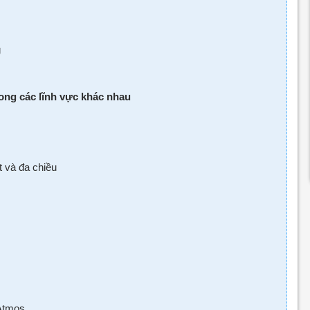
g
ong các lĩnh vực khác nhau
t và đa chiều
 Atmos