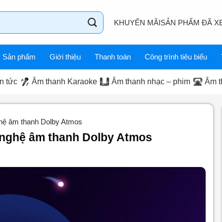
KHUYẾN MÃI
SẢN PHẨM ĐÃ X
Sản phẩm
Giới thiệu
Thanh toán
Công trình tiêu biểu
n tức
Âm thanh Karaoke
Âm thanh nhạc – phim
Âm t
hệ âm thanh Dolby Atmos
 nghệ âm thanh Dolby Atmos