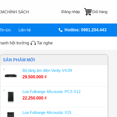
Đăng nhập
Giỏ hàng
EM
CHÍNH SÁCH
Tin tức
Liên hệ
Hotline: 0981.204.443
hanh hội trường
Tai nghe
SẢN PHẨM MỚI
Bộ tăng âm điện Verity V4.09
29.500.000
₫
Loa Fullrange 4Acoustic PCS X12
22.250.000
₫
Loa Fullrange 4Acoustic X15