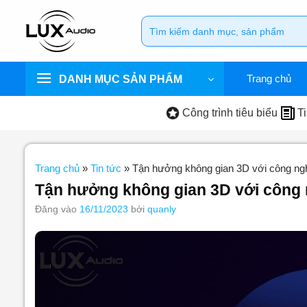
Bỏ
Tìm
qua
kiếm:
nội
dung
Trang chủ
DANH MỤC SẢN PHẨM
Công trình tiêu biểu
Ti
Trang chủ
»
Tin tức
»
Tận hưởng không gian 3D với công ng
Tận hưởng không gian 3D với công
Đăng vào
16/11/2023
bởi
quanly