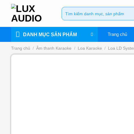
Bỏ
Tìm
qua
kiếm:
nội
dung
Trang chủ
DANH MỤC SẢN PHẨM
Trang chủ
/
Âm thanh Karaoke
/
Loa Karaoke
/
Loa LD Syst