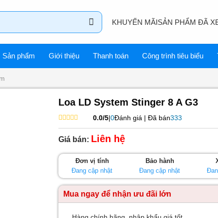
KHUYẾN MÃI
SẢN PHẨM ĐÃ X
Sản phẩm
Giới thiệu
Thanh toán
Công trình tiêu biểu
em
Loa LD System Stinger 8 A G3
0.0/5
|
0
Đánh giá | Đã bán
333
Được
xếp
Liên hệ
Giá bán:
hạng
0
5
Đơn vị tính
Bảo hành
sao
Đang cập nhật
Đang cập nhật
Đan
Mua ngay để nhận ưu đãi lớn
Hàng chính hãng, nhập khẩu giá tốt