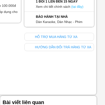
1 ĐỔI 1 LÊN ĐẾN 15 NGÀY
m 100.000đ
Xem chi tiết chính sách
(tại đây)
Áp dụng cho
BẢO HÀNH TẠI NHÀ
Dàn Karaoke, Dàn Nhạc - Phim
HỖ TRỢ MUA HÀNG TỪ XA
HƯỚNG DẪN ĐỔI TRẢ HÀNG TỪ XA
Bài viết liên quan