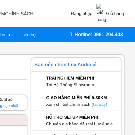
Đăng nhập
Giỏ hàng
EM
CHÍNH SÁCH
Tin tức
Liên hệ
Hotline: 0981.204.443
Bạn nên chọn Lux Audio vì
TRẢI NGHIỆM MIỄN PHÍ
Tại Hệ Thống Showroom
GIAO HÀNG MIỄN PHÍ 5-30KM
Xuất xứ
Xem chi tiết chính sách
(tại đây)
g cập nhật
HỖ TRỢ SETUP MIỄN PHÍ
Chuyên gia hàng đầu tại Lux Audio