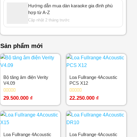
Hướng dẫn mua dàn karaoke gia đình phù
hợp từ A-Z
Cập nhật 2 tháng trước
Sản phẩm mới
Bộ tăng âm điện Verity
Loa Fullrange 4Acoustic
V4.09
PCS X12
Được
Được
29.500.000
₫
22.250.000
₫
xếp
xếp
hạng
hạng
0
0
5
5
sao
sao
Loa Fullrange 4Acoustic
Loa Fullrange 4Acoustic