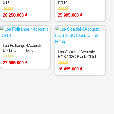
X15
DR10
Được
Được
26.250.000
₫
25.995.000
₫
xếp
xếp
hạng
hạng
0
0
5
5
sao
sao
Loa Fullrange 4Acoustic
DR12 Chính Hãng
Loa Coaxial 4Acoustic
HCS 108C Black Chính
Hãng
Được
27.995.000
₫
xếp
Được
hạng
16.495.000
₫
xếp
0
hạng
5
0
sao
5
sao