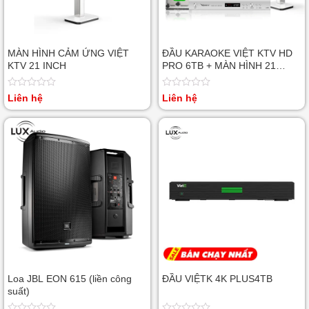
MÀN HÌNH CẢM ỨNG VIỆT
ĐẦU KARAOKE VIỆT KTV HD
KTV 21 INCH
PRO 6TB + MÀN HÌNH 21
INCH
Được
Được
Liên hệ
Liên hệ
xếp
xếp
hạng
hạng
0
0
5
5
sao
sao
Loa JBL EON 615 (liền công
ĐẦU VIỆTK 4K PLUS4TB
suất)