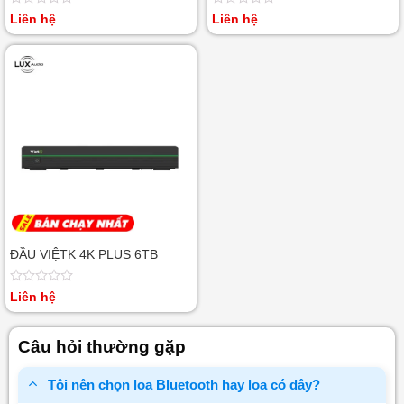
Được
Được
Liên hệ
Liên hệ
xếp
xếp
hạng
hạng
0
0
5
5
sao
sao
ĐẦU VIỆTK 4K PLUS 6TB
Được
Liên hệ
xếp
hạng
0
Câu hỏi thường gặp
5
sao
Tôi nên chọn loa Bluetooth hay loa có dây?