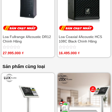
Loa Fullrange 4Acoustic DR12
Loa Coaxial 4Acoustic HCS
Chính Hãng
108C Black Chính Hãng
Được
Được
27.995.000
₫
16.495.000
₫
xếp
xếp
hạng
hạng
0
0
Sản phẩm cùng loại
5
5
sao
sao