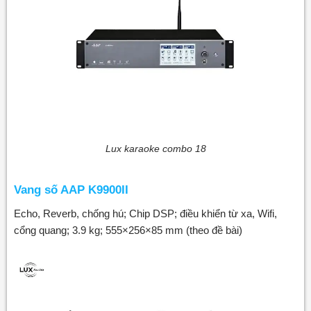
Lux karaoke combo 18
Vang số AAP K9900II
Echo, Reverb, chống hú; Chip DSP; điều khiển từ xa, Wifi,
cổng quang; 3.9 kg; 555×256×85 mm (theo đề bài)