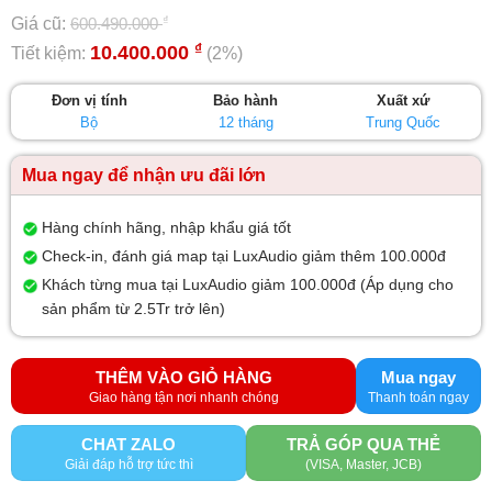
0
₫
Giá cũ:
600.490.000
5
sao
₫
10.400.000
Tiết kiệm:
(2%)
Đơn vị tính
Bảo hành
Xuất xứ
Bộ
12 tháng
Trung Quốc
Mua ngay để nhận ưu đãi lớn
Hàng chính hãng, nhập khẩu giá tốt
Check-in, đánh giá map tại LuxAudio giảm thêm 100.000đ
Khách từng mua tại LuxAudio giảm 100.000đ (Áp dụng cho
sản phẩm từ 2.5Tr trở lên)
THÊM VÀO GIỎ HÀNG
Mua ngay
CHAT ZALO
TRẢ GÓP QUA THẺ
Giải đáp hỗ trợ tức thì
(VISA, Master, JCB)