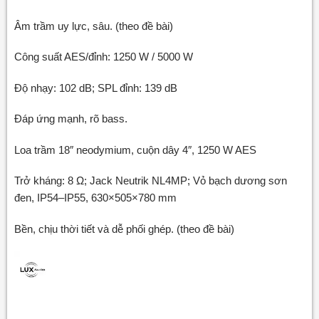
Âm trầm uy lực, sâu. (theo đề bài)
Công suất AES/đỉnh: 1250 W / 5000 W
Độ nhạy: 102 dB; SPL đỉnh: 139 dB
Đáp ứng mạnh, rõ bass.
Loa trầm 18″ neodymium, cuộn dây 4″, 1250 W AES
Trở kháng: 8 Ω; Jack Neutrik NL4MP; Vỏ bạch dương sơn
đen, IP54–IP55, 630×505×780 mm
Bền, chịu thời tiết và dễ phối ghép. (theo đề bài)