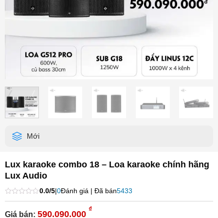
Mới
Lux karaoke combo 18 – Loa karaoke chính hãng
Lux Audio
0.0/5
|
0
Đánh giá | Đã bán
5433
Được
xếp
₫
590.090.000
Giá bán:
hạng