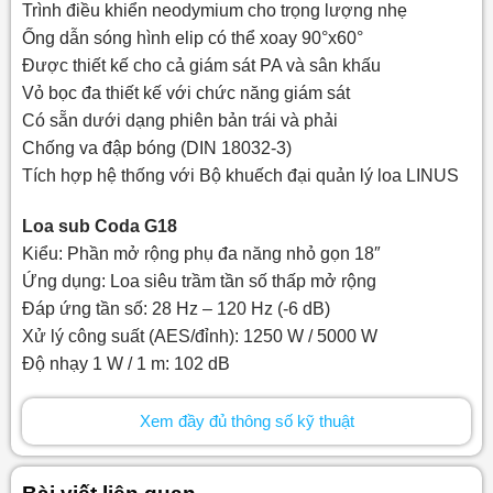
Trình điều khiển neodymium cho trọng lượng nhẹ
Ống dẫn sóng hình elip có thể xoay 90°x60°
Được thiết kế cho cả giám sát PA và sân khấu
Vỏ bọc đa thiết kế với chức năng giám sát
Có sẵn dưới dạng phiên bản trái và phải
Chống va đập bóng (DIN 18032-3)
Tích hợp hệ thống với Bộ khuếch đại quản lý loa LINUS
Loa sub Coda G18
Kiểu: Phần mở rộng phụ đa năng nhỏ gọn 18″
Ứng dụng: Loa siêu trầm tần số thấp mở rộng
Đáp ứng tần số: 28 Hz – 120 Hz (-6 dB)
Xử lý công suất (AES/đỉnh): 1250 W / 5000 W
Độ nhạy 1 W / 1 m: 102 dB
Đỉnh đầu ra tối đa: 139 dB
Bộ khuếch đại, Tủ mỗi bộ khuếch đại:
Xem đầy đủ thông số kỹ thuật
LINUS12C Tối ưu / Tối đa: 8/12
LINUS14 Tối ưu / Tối đa: 8/12