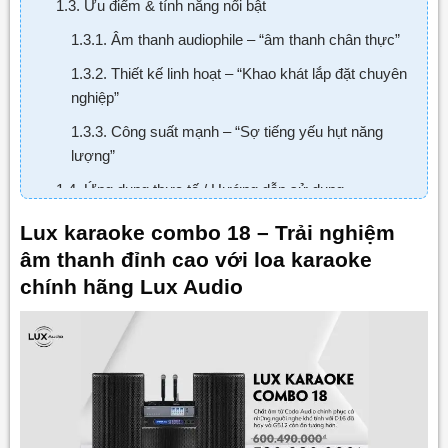
1.3. Ưu điểm & tính năng nổi bật
1.3.1. Âm thanh audiophile – “âm thanh chân thực”
1.3.2. Thiết kế linh hoạt – “Khao khát lắp đặt chuyên
nghiệp”
1.3.3. Công suất mạnh – “Sợ tiếng yếu hụt năng
lượng”
1.4. Ứng dụng thực tế / Hướng dẫn sử dụng
1.4.1. Hướng dẫn kết nối chung:
Lux karaoke combo 18 – Trải nghiệm
âm thanh đỉnh cao với loa karaoke
1.5. Mua chính hãng tại LUXAUDIO
chính hãng Lux Audio
1.6. Thông Tin Liên Hệ LuxAudio