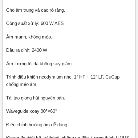
Cho âm trung và cao rõ ràng.
Công suất xử lý: 600 W AES
Âm mạnh, không méo.
Đầu ra đỉnh: 2400 W
Âm lượng tối đa không suy giảm.
Trình điều khiển neodymium nhẹ, 1″ HF + 12″ LF, CuCup
chống méo âm
Tái tạo giọng hát nguyên bản.
Waveguide xoay 90°×60°
Điều chỉnh hướng âm dễ dàng.
Khung đa thiết kế, trái/phải, chống va đập, tương thích LINUS