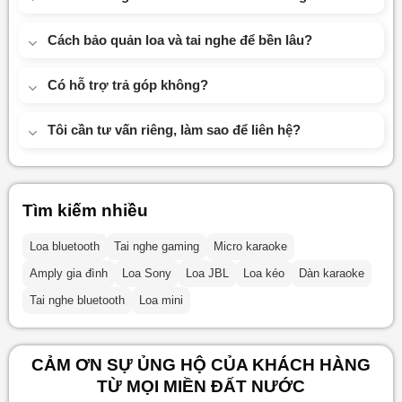
Cách bảo quản loa và tai nghe để bền lâu?
Có hỗ trợ trả góp không?
Tôi cần tư vấn riêng, làm sao để liên hệ?
Tìm kiếm nhiều
Loa bluetooth
Tai nghe gaming
Micro karaoke
Amply gia đình
Loa Sony
Loa JBL
Loa kéo
Dàn karaoke
Tai nghe bluetooth
Loa mini
CẢM ƠN SỰ ỦNG HỘ CỦA KHÁCH HÀNG
TỪ MỌI MIỀN ĐẤT NƯỚC