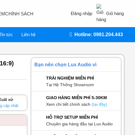
Đăng nhập
Giỏ hàng
EM
CHÍNH SÁCH
Tin tức
Liên hệ
Hotline: 0981.204.443
16:9)
Bạn nên chọn Lux Audio vì
TRẢI NGHIỆM MIỄN PHÍ
Tại Hệ Thống Showroom
GIAO HÀNG MIỄN PHÍ 5-30KM
Xuất xứ
Xem chi tiết chính sách
(tại đây)
g cập nhật
HỖ TRỢ SETUP MIỄN PHÍ
Chuyên gia hàng đầu tại Lux Audio