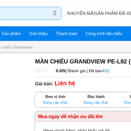
KHUYẾN MÃI
SẢN PHẨM ĐÃ X
Sản phẩm
Giới thiệu
Thanh toán
Công trình tiêu biểu
 chiếu Grandview
MÀN CHIẾU GRANDVIEW PE-L92 (
0.0/5
|
0
Đánh giá | Đã bán
432
Được
xếp
Liên hệ
Giá bán:
hạng
0
5
Đơn vị tính
Bảo hành
sao
Đang cập nhật
Đang cập nhật
Đan
Mua ngay để nhận ưu đãi lớn
Hàng chính hãng, nhập khẩu giá tốt