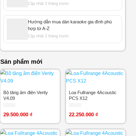
Cập nhật 2 tháng trước
Hướng dẫn mua dàn karaoke gia đình phù
hợp từ A-Z
Cập nhật 2 tháng trước
Sản phẩm mới
Bộ tăng âm điện Verity
Loa Fullrange 4Acoustic
V4.09
PCS X12
Được
Được
29.500.000
₫
22.250.000
₫
xếp
xếp
hạng
hạng
0
0
5
5
sao
sao