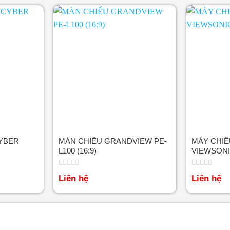
CYBER
MÀN CHIẾU GRANDVIEW PE-
MÁY CHIẾ
L100 (16:9)
VIEWSONI
Được
Được
Liên hệ
Liên hệ
xếp
xếp
hạng
hạng
0
0
5
5
sao
sao