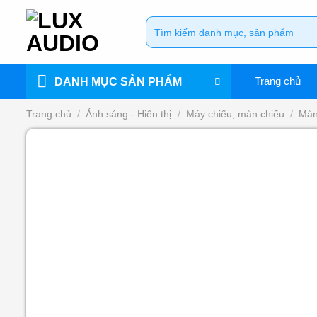
Bỏ
Tìm
qua
kiếm:
nội
dung
Trang chủ
DANH MỤC SẢN PHẨM
Trang chủ
/
Ánh sáng - Hiển thị
/
Máy chiếu, màn chiếu
/
Màn