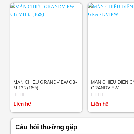
MÀN CHIẾU GRANDVIEW CB-
MÀN CHIẾU ĐIỆN 
MI133 (16:9)
GRANDVIEW
Được
Được
Liên hệ
Liên hệ
xếp
xếp
hạng
hạng
0
0
5
5
sao
sao
Câu hỏi thường gặp