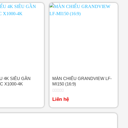
U 4K SIÊU GẦN
MÀN CHIẾU GRANDVIEW LF-
C X1000-4K
MI150 (16:9)
Được
Liên hệ
xếp
hạng
0
5
sao