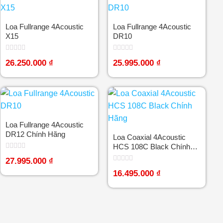
Loa Fullrange 4Acoustic
Loa Fullrange 4Acoustic
X15
DR10
Được
Được
26.250.000
₫
25.995.000
₫
xếp
xếp
hạng
hạng
0
0
5
5
sao
sao
Loa Fullrange 4Acoustic
DR12 Chính Hãng
Loa Coaxial 4Acoustic
HCS 108C Black Chính
Hãng
Được
27.995.000
₫
xếp
Được
hạng
16.495.000
₫
xếp
0
hạng
5
0
sao
5
sao