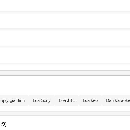
mply gia đình
Loa Sony
Loa JBL
Loa kéo
Dàn karaok
:9)