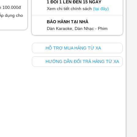
1 ĐỔI 1 LÊN ĐẾN 15 NGÀY
m 100.000đ
Xem chi tiết chính sách
(tại đây)
Áp dụng cho
BẢO HÀNH TẠI NHÀ
Dàn Karaoke, Dàn Nhạc - Phim
HỖ TRỢ MUA HÀNG TỪ XA
HƯỚNG DẪN ĐỔI TRẢ HÀNG TỪ XA