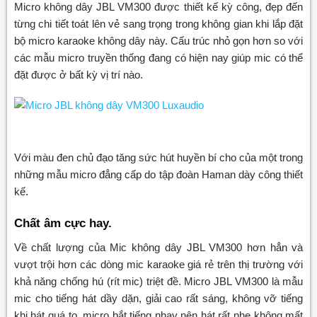
Micro không dây JBL VM300 được thiết kế kỳ công, đẹp đến
từng chi tiết toát lên vẻ sang trọng trong không gian khi lắp đặt
bộ micro karaoke không dây này. Cấu trúc nhỏ gọn hơn so với
các mẫu micro truyền thống đang có hiện nay giúp mic có thể
đặt được ở bất kỳ vị trí nào.
Với màu đen chủ đạo tăng sức hút huyền bí cho của một trong
những mẫu micro đẳng cấp do tập đoàn Haman dày công thiết
kế.
Chất âm cực hay.
Về chất lượng của Mic không dây JBL VM300 hơn hẳn và
vượt trội hơn các dòng mic karaoke giá rẻ trên thị trường với
khả năng chống hú (rít mic) triệt đề. Micro JBL VM300 là mẫu
mic cho tiếng hát dầy dặn, giải cao rất sáng, không vỡ tiếng
khi hát quá to, micro bắt tiếng nhạy nên hát rất nhẹ không mất