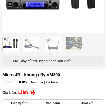
Mới, đầy đủ phụ kiện từ nhà sản xuất
Micro JBL không dây VM300
0.0/5
|
0
Đánh giá | Đã bán
2039
Được
xếp
Liên hệ
Giá bán:
hạng
0
5
Đơn vị tính
Bảo hành
Xuất xứ
sao