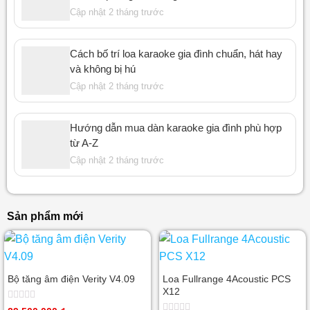
Cập nhật 2 tháng trước
Cách bố trí loa karaoke gia đình chuẩn, hát hay
và không bị hú
Cập nhật 2 tháng trước
Hướng dẫn mua dàn karaoke gia đình phù hợp
từ A-Z
Cập nhật 2 tháng trước
Sản phẩm mới
Bộ tăng âm điện Verity V4.09
Loa Fullrange 4Acoustic PCS
X12
Được