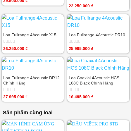
29.500.000
₫
xếp
Được
22.250.000
₫
hạng
xếp
0
hạng
5
0
sao
5
sao
Loa Fullrange 4Acoustic X15
Loa Fullrange 4Acoustic DR10
Được
Được
26.250.000
₫
25.995.000
₫
xếp
xếp
hạng
hạng
0
0
5
5
sao
sao
Loa Fullrange 4Acoustic DR12
Loa Coaxial 4Acoustic HCS
Chính Hãng
108C Black Chính Hãng
Được
Được
27.995.000
₫
16.495.000
₫
xếp
xếp
hạng
hạng
0
0
Sản phẩm cùng loại
5
5
sao
sao