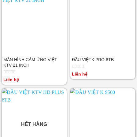
MÀN HÌNH CẢM ỨNG VIỆT
ĐẦU VIỆTK PRO 6TB
KTV 21 INCH
Được
Liên hệ
xếp
Được
Liên hệ
hạng
xếp
0
hạng
5
0
sao
5
sao
HẾT HÀNG