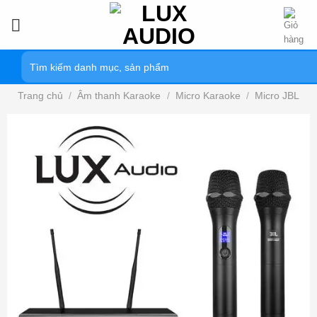
Bỏ
qua
nội
Tìm
dung
kiếm:
Trang chủ
/
Âm thanh Karaoke
/
Micro Karaoke
/
Micro JBL