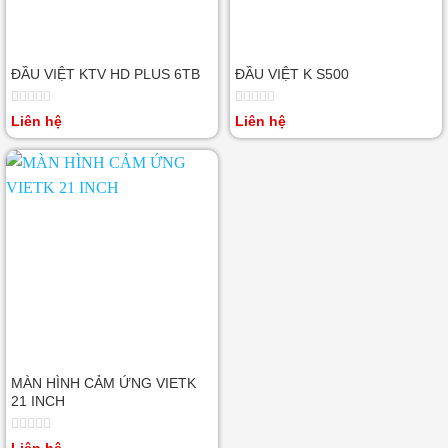
ĐẦU VIỆT KTV HD PLUS 6TB
ĐẦU VIỆT K S500
Được
Được
Liên hệ
Liên hệ
xếp
xếp
hạng
hạng
0
0
5
5
sao
sao
MÀN HÌNH CẢM ỨNG VIETK
21 INCH
Được
Liên hệ