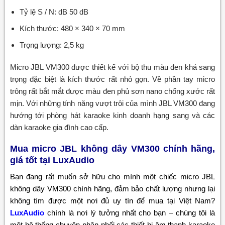
Tỷ lệ S / N: dB 50 dB
Kích thước: 480 × 340 × 70 mm
Trọng lượng: 2,5 kg
Micro JBL VM300 được thiết kế với bộ thu màu đen khá sang
trọng đặc biệt là kích thước rất nhỏ gọn. Về phần tay micro
trông rất bắt mắt được màu đen phủ sơn nano chống xước rất
mịn. Với những tính năng vượt trôi của mình JBL VM300 đang
hướng tới phòng hát karaoke kinh doanh hạng sang và các
dàn karaoke gia đình cao cấp.
Mua micro JBL không dây VM300 chính hãng,
giá tốt tại LuxAudio
Bạn đang rất muốn sở hữu cho mình một chiếc micro JBL
không dây VM300 chính hãng, đảm bảo chất lượng nhưng lại
không tìm được một nơi đủ uy tín để mua tại Việt Nam?
LuxAudio
chính là nơi lý tưởng nhất cho bạn – chúng tôi là
một hệ thống chuyên phân phối các thiết bị âm thanh karaoke