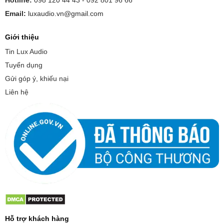
Hotline:
098 120 44 43 -
092 801 96 66
Email:
luxaudio.vn@gmail.com
Giới thiệu
Tin Lux Audio
Tuyển dụng
Gửi góp ý, khiếu nại
Liên hệ
Hỗ trợ khách hàng