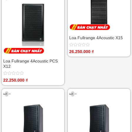
Loa Fullrange 4Acoustic X15
Được
26.250.000
₫
xếp
hạng
Loa Fullrange 4Acoustic PCS
0
X12
5
sao
Được
22.250.000
₫
xếp
hạng
0
5
sao