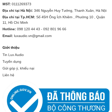
MST:
0111269373
Địa chỉ tại Hà Nội:
346 Nguyễn Huy Tưởng, Thanh Xuân, Hà Nội
Địa chỉ tại Tp.HCM:
Số 45H Ông Ích Khiêm , Phường 10 , Quận
11, Hồ Chí Minh
Hotline:
098 120 44 43 -
092 801 96 66
Email:
luxaudio.vn@gmail.com
Giới thiệu
Tin Lux Audio
Tuyển dụng
Gửi góp ý, khiếu nại
Liên hệ