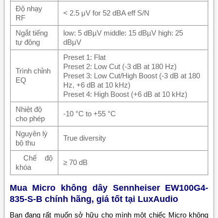
Độ nhạy
< 2.5 μV for 52 dBA eff S/N
RF
Ngắt tiếng
low: 5 dBµV middle: 15 dBµV high: 25
tự động
dBμV
Preset 1: Flat
Preset 2: Low Cut (-3 dB at 180 Hz)
Trình chỉnh
Preset 3: Low Cut/High Boost (-3 dB at 180
EQ
Hz, +6 dB at 10 kHz)
Preset 4: High Boost (+6 dB at 10 kHz)
Nhiệt độ
-10 °C to +55 °C
cho phép
Nguyên lý
True diversity
bộ thu
Chế độ
≥ 70 dB
khóa
Mua Micro không dây Sennheiser EW100G4-
835-S-B chính hãng, giá tốt tại LuxAudio
Bạn đang rất muốn sở hữu cho mình một chiếc Micro không