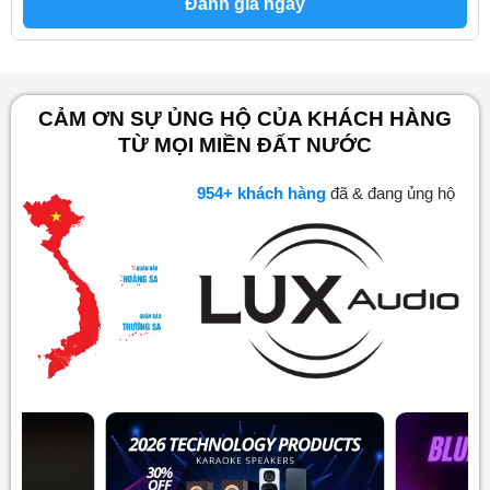
Đánh giá ngay
CẢM ƠN SỰ ỦNG HỘ CỦA KHÁCH HÀNG
TỪ MỌI MIỀN ĐẤT NƯỚC
998
+ khách hàng
đã & đang ủng hộ