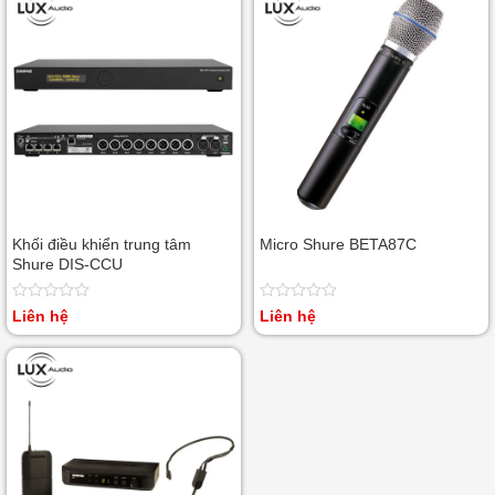
5
5
sao
sao
Khối điều khiển trung tâm
Micro Shure BETA87C
Shure DIS-CCU
Được
Được
Liên hệ
Liên hệ
xếp
xếp
hạng
hạng
0
0
5
5
sao
sao