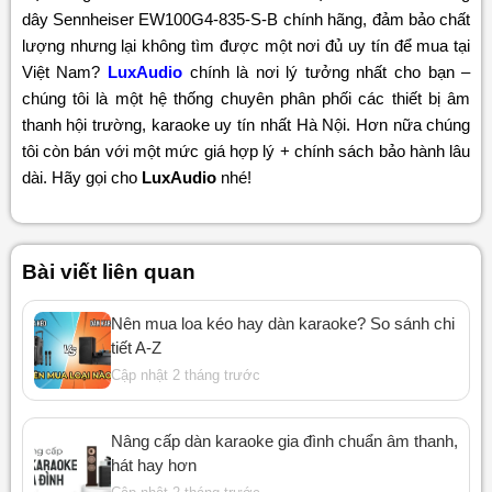
dây Sennheiser EW100G4-835-S-B chính hãng, đảm bảo chất
lượng nhưng lại không tìm được một nơi đủ uy tín để mua tại
Việt Nam?
LuxAudio
chính là nơi lý tưởng nhất cho bạn –
chúng tôi là một hệ thống chuyên phân phối các thiết bị âm
thanh hội trường, karaoke uy tín nhất Hà Nội. Hơn nữa chúng
tôi còn bán với một mức giá hợp lý + chính sách bảo hành lâu
dài. Hãy gọi cho
LuxAudio
nhé!
Bài viết liên quan
Nên mua loa kéo hay dàn karaoke? So sánh chi
tiết A-Z
Cập nhật 2 tháng trước
Nâng cấp dàn karaoke gia đình chuẩn âm thanh,
hát hay hơn