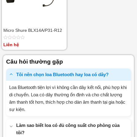
Micro Shure BLX14A/P31-R12
Được
Liên hệ
xếp
hạng
0
Câu hỏi thường gặp
5
sao
Tôi nên chọn loa Bluetooth hay loa có dây?
Loa Bluetooth tiện lợi vì không cần dây kết nối, phù hợp khi
di chuyển. Loa có dây thường ổn định và cho chất lượng
âm thanh tốt hơn, thích hợp cho dàn âm thanh tại gia hoặc
sự kiện.
Làm sao biết loa có đủ công suất cho phòng của
tôi?