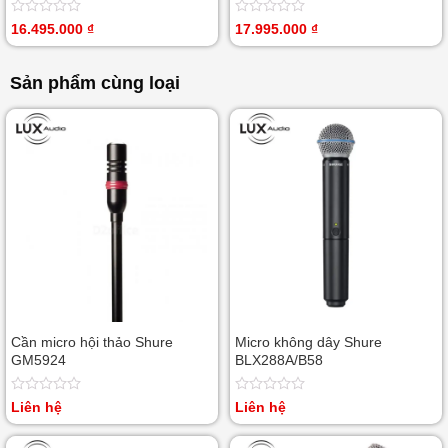
Được
Được
16.495.000
₫
17.995.000
₫
xếp
xếp
hạng
hạng
0
0
Sản phẩm cùng loại
5
5
sao
sao
Cần micro hội thảo Shure
Micro không dây Shure
GM5924
BLX288A/B58
Được
Được
Liên hệ
Liên hệ
xếp
xếp
hạng
hạng
0
0