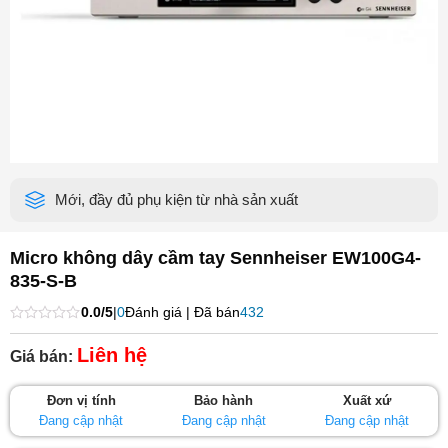
Mới, đầy đủ phụ kiện từ nhà sản xuất
Micro không dây cầm tay Sennheiser EW100G4-
835-S-B
0.0/5
|
0
Đánh giá | Đã bán
432
Được
xếp
Liên hệ
Giá bán:
hạng
0
5
Đơn vị tính
Bảo hành
Xuất xứ
sao
Đang cập nhật
Đang cập nhật
Đang cập nhật