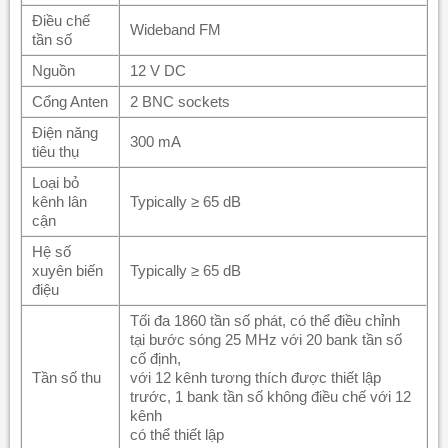
Điều chế
Wideband FM
tần số
Nguồn
12 V DC
Cổng Anten
2 BNC sockets
Điện năng
300 mA
tiêu thụ
Loại bỏ
kênh lân
Typically ≥ 65 dB
cận
Hệ số
xuyên biến
Typically ≥ 65 dB
điệu
Tối đa 1860 tần số phát, có thể điều chỉnh
tại bước sóng 25 MHz với 20 bank tần số
cố định,
Tần số thu
với 12 kênh tương thích được thiết lập
trước, 1 bank tần số không điều chế với 12
kênh
có thể thiết lập