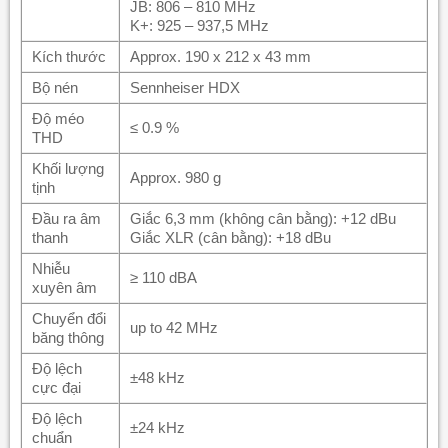
JB: 806 – 810 MHz
K+: 925 – 937,5 MHz
Kích thước
Approx. 190 x 212 x 43 mm
Bộ nén
Sennheiser HDX
Độ méo
≤ 0.9 %
THD
Khối lượng
Approx. 980 g
tịnh
Đầu ra âm
Giắc 6,3 mm (không cân bằng): +12 dBu
thanh
Giắc XLR (cân bằng): +18 dBu
Nhiễu
≥ 110 dBA
xuyên âm
Chuyển đổi
up to 42 MHz
băng thông
Độ lệch
±48 kHz
cực đại
Độ lệch
±24 kHz
chuẩn