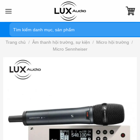
Bỏ
qua
nội
Tìm
dung
kiếm:
Trang chủ
/
Âm thanh hội trường, sự kiện
/
Micro hội trường
/
Micro Sennheiser