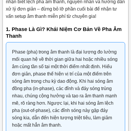
nhận biết lệch pha âm thanh, nguyên nhân và hướng dẫn
7.1. Bạn muốn kiểm tra, setup hoặc chỉnh phase trong
xử lý đơn giản – đừng bỏ lỡ phần cuối bài để nhận tư
mixer, xử lý âm thanh bị out of phase chuyên nghiệp?
vấn setup âm thanh miễn phí từ chuyên gia!
1. Phase Là Gì? Khái Niệm Cơ Bản Về Pha Âm
Thanh
Phase (pha) trong âm thanh là đại lượng đo lường
mối quan hệ về thời gian giữa hai hoặc nhiều sóng
âm cùng tần số tại một thời điểm nhất định. Hiểu
đơn giản, phase thể hiện vị trí của một điểm trên
sóng âm trong chu kỳ dao động. Khi hai sóng âm
đồng pha (in-phase), các đỉnh và đáy sóng trùng
nhau, chúng cộng hưởng và tạo ra âm thanh mạnh
mẽ, rõ ràng hơn. Ngược lại, khi hai sóng âm lệch
pha (out-of-phase), các đỉnh sóng này gặp đáy
sóng kia, dẫn đến hiện tượng triệt tiêu, làm giảm
hoặc mất hẳn âm thanh.