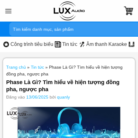
Bỏ
qua
nội
Tìm
dung
kiếm:
Công trình tiêu biểu
Tin tức
Âm thanh Karaoke
Trang chủ
»
Tin tức
»
Phase Là Gì? Tìm hiểu về hiện tượng
đồng pha, ngược pha
Phase Là Gì? Tìm hiểu về hiện tượng đồng
pha, ngược pha
Đăng vào
13/06/2025
bởi
quanly