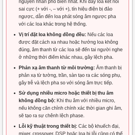
nguyên nhân phổ biến nhất. Khi dây loa kết nối
sai cực (+ với -, – với +), tín hiệu điện bị đảo
ngược, dẫn đến loa phát sóng âm ngược pha
với các loa khác trong hệ thống.
Vị trí đặt loa không đồng đều:
Nếu các loa
được đặt cách xa nhau hoặc hướng loa không
đúng, âm thanh từ các loa sẽ đến tai người nghe
ở những thời điểm khác nhau, gây lệch pha.
Phản xạ âm thanh từ môi trường:
Âm thanh bị
phản xạ từ tường, trần, sàn tạo ra các sóng phụ,
gây trễ và lệch pha so với sóng âm trực tiếp.
Sử dụng nhiều micro hoặc thiết bị thu âm
không đồng bộ:
Khi thu âm với nhiều micro,
nếu không căn chỉnh chính xác thời gian ghi âm,
sẽ tạo ra sự chênh lệch phase.
Lỗi kỹ thuật trong thiết bị:
Các bộ khuếch đại,
mixer, crossover, DSP hoặc loa bị lỗi cũng có thể