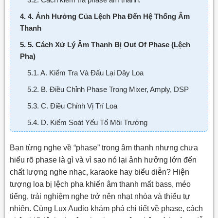
4. 4. Ảnh Hưởng Của Lệch Pha Đến Hệ Thống Âm
Thanh
5. 5. Cách Xử Lý Âm Thanh Bị Out Of Phase (Lệch
Pha)
5.1. A. Kiểm Tra Và Đấu Lại Dây Loa
5.2. B. Điều Chỉnh Phase Trong Mixer, Amply, DSP
5.3. C. Điều Chỉnh Vị Trí Loa
5.4. D. Kiểm Soát Yếu Tố Môi Trường
5.5. E. Sử Dụng Phần Mềm Hoặc Thiết Bị Chỉnh
Bạn từng nghe về “phase” trong âm thanh nhưng chưa
Phase
hiểu rõ phase là gì và vì sao nó lại ảnh hưởng lớn đến
6. 6. Một Số Lưu Ý Khi Chỉnh Phase Trong Hệ Thống
chất lượng nghe nhạc, karaoke hay biểu diễn? Hiện
Âm Thanh
tượng loa bị lệch pha khiến âm thanh mất bass, méo
7. Tối Ưu Phase – Nâng Tầm Trải Nghiệm Âm Thanh
tiếng, trải nghiệm nghe trở nên nhạt nhòa và thiếu tự
Cùng Lux Audio
nhiên. Cùng Lux Audio khám phá chi tiết về phase, cách