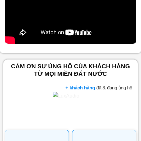
Nội dung chính
CẢM ƠN SỰ ỦNG HỘ CỦA KHÁCH HÀNG
TỪ MỌI MIỀN ĐẤT NƯỚC
+ khách hàng
đã & đang ủng hộ