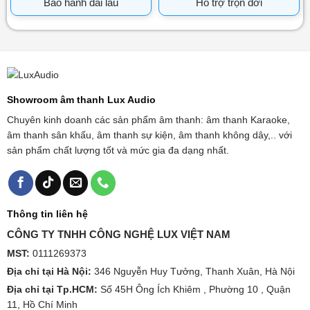
Bảo hành dài lâu
Hỗ trợ trọn đời
Showroom âm thanh Lux Audio
Chuyên kinh doanh các sản phẩm âm thanh: âm thanh Karaoke,
âm thanh sân khấu, âm thanh sự kiện, âm thanh không dây,.. với
sản phẩm chất lượng tốt và mức gia đa dạng nhất.
Thông tin liên hệ
CÔNG TY TNHH CÔNG NGHỆ LUX VIỆT NAM
MST:
0111269373
Địa chỉ tại Hà Nội:
346 Nguyễn Huy Tưởng, Thanh Xuân, Hà Nội
Địa chỉ tại Tp.HCM:
Số 45H Ông Ích Khiêm , Phường 10 , Quận
11, Hồ Chí Minh