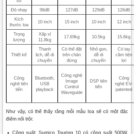
số
Độ nhạy
98dB
127dB
129dB
126dB
Kích
10 inch
15 inch
10 inch
12 inch
thước loa
Trọng
Xấp xỉ
17.69kg
10.5kg
15.6kg
lượng
11.8kg
Thanh
Có thể đặt
Nhỏ gọn,
Có tay
Thiết kế
lịch, dễ di
trên chân
dễ di
cầm tiện
chuyển
đứng
chuyển
lợi
Công nghệ
Công
Bluetooth,
Công
Image
DSP tiên
nghệ tiên
USB
nghệ EV-
Control
tiến
tiến
playback
patented
Waveguide
Như vậy, có thể thấy rằng mỗi mẫu loa sẽ có một đặc
điểm nổi trội:
Công suất: Sumico Touring 10 có công suất 500W,