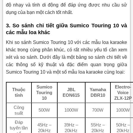
độ nhạy và tính di động để đáp ứng được nhu cầu sử
dụng của bạn một cách tốt nhất.
3. So sánh chi tiết giữa Sumico Touring 10 và
các mẫu loa khác
Khi so sánh Sumico Touring 10 với các mẫu loa karaoke
khác trong cùng phân khúc, có rất nhiều yếu tố cần xem
xét và so sánh. Dưới đây là một bảng so sánh chi tiết về
các thông số kỹ thuật và đặc điểm quan trọng giữa
Sumico Touring 10 và một số mẫu loa karaoke cùng loại:
Sumico
Electro-
Thuộc
JBL
Yamaha
Touring
Voice
tính
EON615
DBR10
10
ZLX-12P
Công
500W
1000W
700W
1000W
suất
Đáp
45Hz –
39Hz –
55Hz –
50Hz –
tuyến tần
20kHz
20kHz
20kHz
20kHz