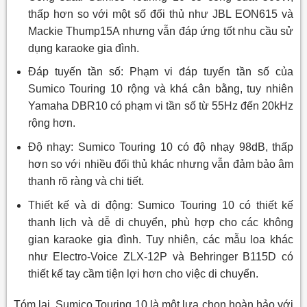
thấp hơn so với một số đối thủ như JBL EON615 và
Mackie Thump15A nhưng vẫn đáp ứng tốt nhu cầu sử
dụng karaoke gia đình.
Đáp tuyến tần số: Phạm vi đáp tuyến tần số của
Sumico Touring 10 rộng và khá cân bằng, tuy nhiên
Yamaha DBR10 có phạm vi tần số từ 55Hz đến 20kHz
rộng hơn.
Độ nhạy: Sumico Touring 10 có độ nhạy 98dB, thấp
hơn so với nhiều đối thủ khác nhưng vẫn đảm bảo âm
thanh rõ ràng và chi tiết.
Thiết kế và di động: Sumico Touring 10 có thiết kế
thanh lịch và dễ di chuyển, phù hợp cho các không
gian karaoke gia đình. Tuy nhiên, các mẫu loa khác
như Electro-Voice ZLX-12P và Behringer B115D có
thiết kế tay cầm tiện lợi hơn cho việc di chuyển.
Tóm lại, Sumico Touring 10 là một lựa chọn hoàn hảo với