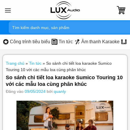
Bỏ
qua
nội
Tìm
dung
kiếm:
Công trình tiêu biểu
Tin tức
Âm thanh Karaoke
Trang chủ
»
Tin tức
»
So sánh chi tiết loa karaoke Sumico
Touring 10 với các mẫu loa cùng phân khúc
So sánh chi tiết loa karaoke Sumico Touring 10
với các mẫu loa cùng phân khúc
Đăng vào
09/05/2024
bởi
quanly