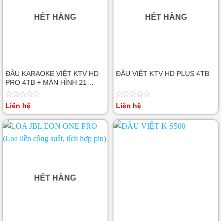
HẾT HÀNG
HẾT HÀNG
ĐẦU KARAOKE VIỆT KTV HD
ĐẦU VIỆT KTV HD PLUS 4TB
PRO 4TB + MÀN HÌNH 21
INCH
Được
Được
Liên hệ
Liên hệ
xếp
xếp
hạng
hạng
0
0
5
5
sao
sao
HẾT HÀNG