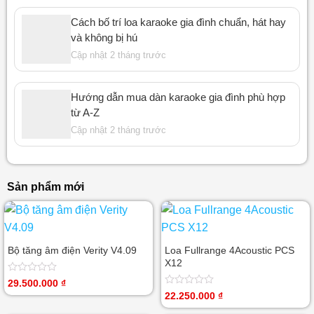
Cách bố trí loa karaoke gia đình chuẩn, hát hay
và không bị hú
Cập nhật 2 tháng trước
Hướng dẫn mua dàn karaoke gia đình phù hợp
từ A-Z
Cập nhật 2 tháng trước
Sản phẩm mới
Bộ tăng âm điện Verity V4.09
Loa Fullrange 4Acoustic PCS
X12
Được
29.500.000
₫
xếp
Được
22.250.000
₫
hạng
xếp
0
hạng