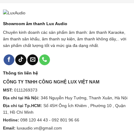
Showroom âm thanh Lux Audio
Chuyên kinh doanh các sản phẩm âm thanh: âm thanh Karaoke,
âm thanh sân khấu, âm thanh sự kiện, âm thanh không dây,.. với
sản phẩm chất lượng tốt và mức gia đa dạng nhất.
Thông tin liên hệ
CÔNG TY TNHH CÔNG NGHỆ LUX VIỆT NAM
MST:
0111269373
Địa chỉ tại Hà Nội:
346 Nguyễn Huy Tưởng, Thanh Xuân, Hà Nội
Địa chỉ tại Tp.HCM:
Số 45H Ông Ích Khiêm , Phường 10 , Quận
11, Hồ Chí Minh
Hotline:
098 120 44 43 -
092 801 96 66
Email:
luxaudio.vn@gmail.com