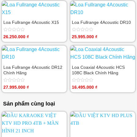
5
0
sao
5
sao
Loa Fullrange 4Acoustic X15
Loa Fullrange 4Acoustic DR10
Được
Được
26.250.000
₫
25.995.000
₫
xếp
xếp
hạng
hạng
0
0
5
5
sao
sao
Loa Fullrange 4Acoustic DR12
Loa Coaxial 4Acoustic HCS
Chính Hãng
108C Black Chính Hãng
Được
Được
27.995.000
₫
16.495.000
₫
xếp
xếp
hạng
hạng
0
0
Sản phẩm cùng loại
5
5
sao
sao