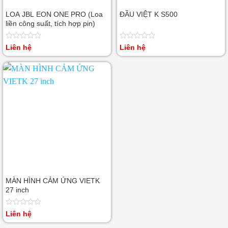
LOA JBL EON ONE PRO (Loa
ĐẦU VIỆT K S500
liền công suất, tích hợp pin)
Được
Được
Liên hệ
Liên hệ
xếp
xếp
hạng
hạng
0
0
5
5
sao
sao
MÀN HÌNH CẢM ỨNG VIETK
27 inch
Được
Liên hệ
xếp
hạng