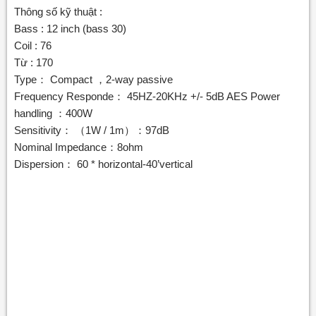
Thông số kỹ thuật :
Bass : 12 inch (bass 30)
Coil : 76
Từ : 170
Type： Compact ，2-way passive
Frequency Responde： 45HZ-20KHz +/- 5dB AES Power
handling ：400W
Sensitivity： （1W / 1m）：97dB
Nominal Impedance：8ohm
Dispersion： 60 * horizontal-40’vertical