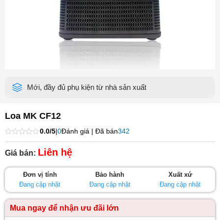
Mới, đầy đủ phụ kiện từ nhà sản xuất
Loa MK CF12
0.0/5
|
0
Đánh giá | Đã bán
342
Được
xếp
Liên hệ
Giá bán:
hạng
0
5
Đơn vị tính
Bảo hành
Xuất xứ
sao
Đang cập nhật
Đang cập nhật
Đang cập nhật
Mua ngay để nhận ưu đãi lớn